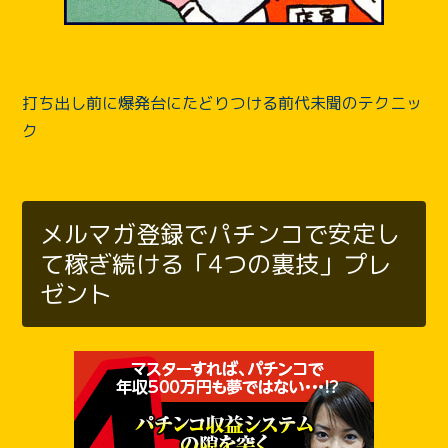
打ち出し前に爆発台にたどりつける前代未聞のテクニッ
ク
メルマガ登録でパチンコで安定し
て稼ぎ続ける「4つの裏技」プレ
ゼント