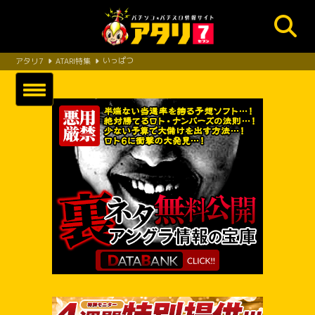
いっぱつ
アタリ7
ATARI特集