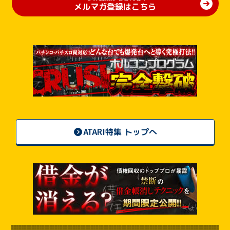
メルマガ登録はこちら
ATARI特集 トップへ