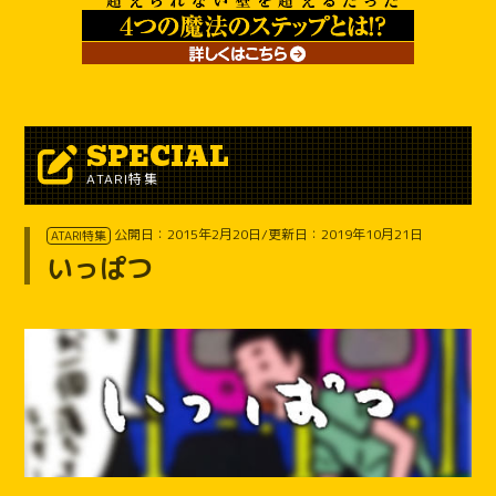
ATARI特集
公開日：2015年2月20日/更新日：2019年10月21日
ATARI特集
いっぱつ