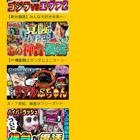
【新台最速】みんな大好き未来への咆吼でゴジラVSエヴァ２爆誕【P ゴジラ対エヴァンゲリオン セカンドインパクト G】【日直島田の優等生台み〜つけた♪】[パチンコ][スロット]#日直島田
【PF機動戦士ガンダムユニコーン2】パワーアップした台に座ったのに最後の最後まで波乱万丈!?【じゃんじゃんの型破り弾球録第529話】[パチンコ]#じゃんじゃん
え！？突如、画面がフリーズ!? Pシン・エヴァンゲリオン Typeレイ＜Bisty＞パチンコ実践【たぬパチ！】