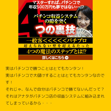
実はパチンコで勝つことはとてもカンタン！
実はパチンコで大儲けすることはとてもカンタンなので
す！
それじゃ、なんで自分はパチンコで勝てないんだって？
それはアナタがパチンコ店の収益システムに組み込まれ
てしまっているから・・・