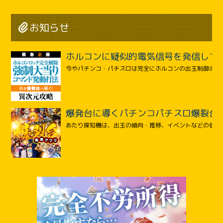
お知らせ
ホルコンに疑似的電気信号を発信して
今やパチンコ・パチスロは完全にホルコンの出玉制御の時
爆発台に導くパチンコパチスロ爆裂台
あたり探知機は、出玉の傾向・推移、イベントなどの信頼