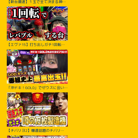
【新台最速】１玉で全て決まる神速【e牙狼神速神撃3000LT】【日直島田の優等生台み〜つけた♪】[パチンコ][スロット]#日直島田
【エヴァ15】打ち出しガチ1回転でレバブルする台がヤバすぎた！！ちょw奇跡起こりすぎwww
「沖ドキ！GOLD」でゼウスに会いたい！『橘リノのやりたい放題』
【チバリヨ2】爆連話題のチバリヨで光スギィ⁉虹パト目指して大奮闘【よしきの成り上がり人生録録第572話】[パチスロ][スロット]#いそまる#よしき