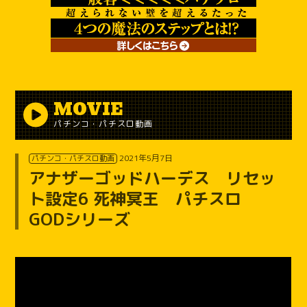
パチンコ・パチスロ動画
2021年5月7日
パチンコ・パチスロ動画
アナザーゴッドハーデス リセッ
ト設定6 死神冥王 パチスロ
GODシリーズ