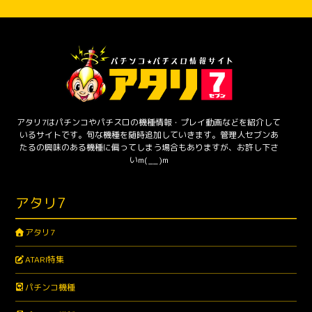
アタリ7はパチンコやパチスロの機種情報・プレイ動画などを紹介して
いるサイトです。旬な機種を随時追加していきます。管理人セブンあ
たるの興味のある機種に偏ってしまう場合もありますが、お許し下さ
いm(__)m
アタリ7
アタリ7
ATARI特集
パチンコ機種