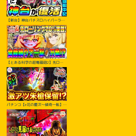
【新台】神台パチスロハイパーラッシュがついに復活｜1GAMEてつの妖回胴中記（特別編）【パチスロ・スロット】
【とある科学の超電磁砲2】先ローリング70%カスタム実践！右打ち中食蜂縛りで過去最高出玉…！？
パチンコ【e花の慶次～傾奇一転】朱槍保留が刺さる！よくやく出た激アツ保留でどうなる！？