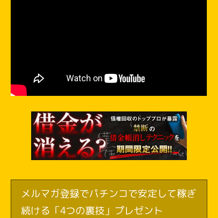
メルマガ登録でパチンコで安定して稼ぎ
続ける「4つの裏技」プレゼント