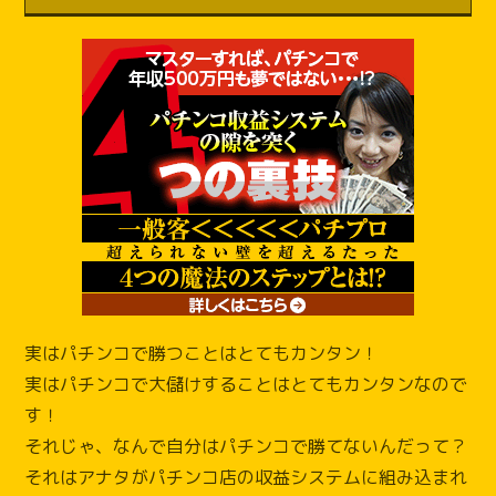
実はパチンコで勝つことはとてもカンタン！
実はパチンコで大儲けすることはとてもカンタンなので
す！
それじゃ、なんで自分はパチンコで勝てないんだって？
それはアナタがパチンコ店の収益システムに組み込まれ