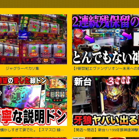
ジャグラーペカリ集
【新台最速】懐かしすぎて涙でた。【スマスロ 緑ドン VIVA!情熱南米編 REVIVAL】【日直島田の優等生台み〜つけた♪】[パチンコ][スロット]#日直島田