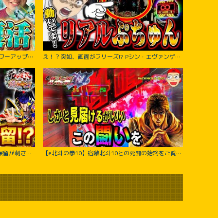
【PF機動戦士ガンダムユニコーン2】パワーアップした台に座ったのに最後の最後まで波乱万丈!?【じゃんじゃんの型破り弾球録第529話】[パチンコ]#じゃんじゃん
え！？突如、画面がフリーズ!? Pシン・エヴァンゲリオン Typeレイ＜Bisty＞パチンコ実践【たぬパチ！】
パチンコ【e花の慶次～傾奇一転】朱槍保留が刺さる！よくやく出た激アツ保留でどうなる！？
【e北斗の拳10】宿敵北斗10との死闘の始終をご覧ください