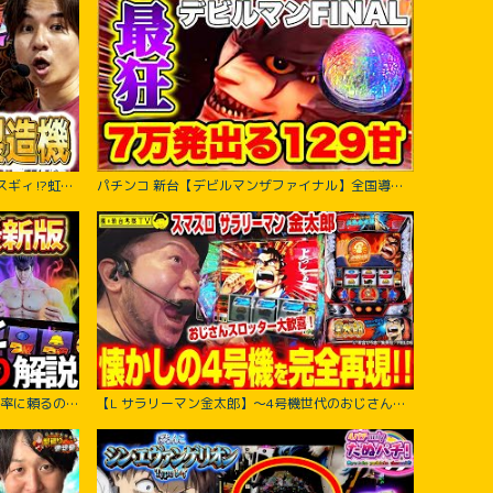
【チバリヨ2】爆連話題のチバリヨで光スギィ⁉虹パト目指して大奮闘【よしきの成り上がり人生録録第572話】[パチスロ][スロット]#いそまる#よしき
パチンコ 新台【デビルマンザファイナル】全国導入初日に日本一初当たりが軽い台を打ち続けたのは奇跡か悲劇か！ 500円で1日遊べそうなくらい当たりが軽い激アツな甘デジ！【PデビルマンTHE FINAL】
【スマスロ北斗の拳】設定推測で小役確率に頼るのは無駄です‼︎独自の視点で設定推測を解説します
【L サラリーマン金太郎】～4号機世代のおじさんスロッター大歓喜間違いなし！あの”金太郎”が完全再現で令和に帰ってきたぞ！～ 嵐の新台考察TV#63《嵐》[必勝本WEB-TV][パチスロ][スロット]