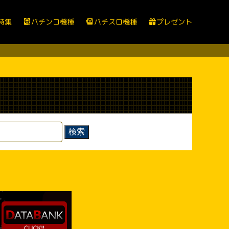
I特集
プレゼント
パチンコ機種
パチスロ機種