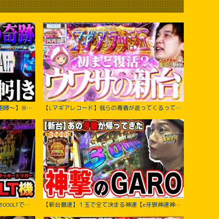
【P新世紀エヴァンゲリオン～未来への咆哮～】※２回連続残保留で奇跡からぶっ壊れた？！【５５戦目】P新世紀エヴァンゲリオン～未来への咆哮～【鬼嫁とボク】
【Lマギアレコード】我らの青春が返ってくるってウワサ。【いそまるの成り上がり新台録】[パチスロ][スロット]#いそまる#よしき
【開店～閉店】新台1/199牙狼神速神撃3000LTでヤバいでた？パチンコ実践スマパチラッキートリガー#1422
【新台最速】１玉で全て決まる神速【e牙狼神速神撃3000LT】【日直島田の優等生台み〜つけた♪】[パチンコ][スロット]#日直島田