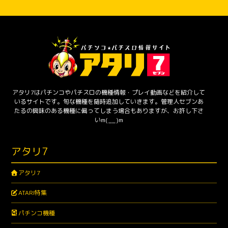
アタリ7はパチンコやパチスロの機種情報・プレイ動画などを紹介して
いるサイトです。旬な機種を随時追加していきます。管理人セブンあ
たるの興味のある機種に偏ってしまう場合もありますが、お許し下さ
いm(__)m
アタリ7
アタリ7
ATARI特集
パチンコ機種