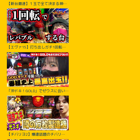
【新台最速】１玉で全て決まる神速【e牙狼神速神撃3000LT】【日直島田の優等生台み〜つけた♪】[パチンコ][スロット]#日直島田
【エヴァ15】打ち出しガチ1回転でレバブルする台がヤバすぎた！！ちょw奇跡起こりすぎwww
「沖ドキ！GOLD」でゼウスに会いたい！『橘リノのやりたい放題』
【チバリヨ2】爆連話題のチバリヨで光スギィ⁉虹パト目指して大奮闘【よしきの成り上がり人生録録第572話】[パチスロ][スロット]#いそまる#よしき