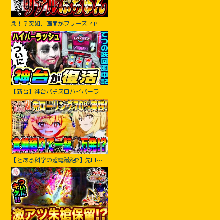
え！？突如、画面がフリーズ!? Pシン・エヴァンゲリオン Typeレイ＜Bisty＞パチンコ実践【たぬパチ！】
【新台】神台パチスロハイパーラッシュがついに復活｜1GAMEてつの妖回胴中記（特別編）【パチスロ・スロット】
【とある科学の超電磁砲2】先ローリング70%カスタム実践！右打ち中食蜂縛りで過去最高出玉…！？