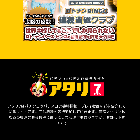
アタリ7はパチンコやパチスロの機種情報・プレイ動画などを紹介して
いるサイトです。旬な機種を随時追加していきます。管理人セブンあ
たるの興味のある機種に偏ってしまう場合もありますが、お許し下さ
いm(__)m