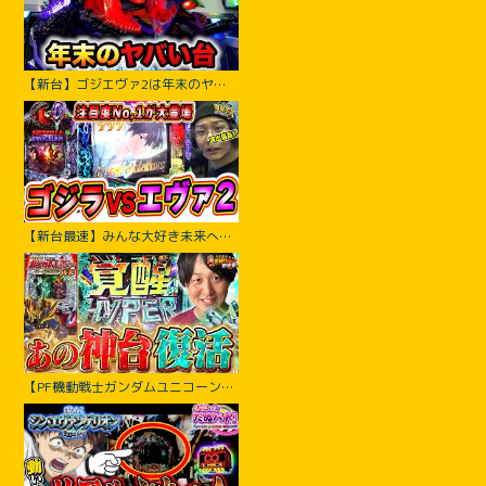
【新台】ゴジエヴァ2は年末のヤバい台？パチンコ実践ゴジラ対エヴァンゲリオンセカンドインパクトG
【新台最速】みんな大好き未来への咆吼でゴジラVSエヴァ２爆誕【P ゴジラ対エヴァンゲリオン セカンドインパクト G】【日直島田の優等生台み〜つけた♪】[パチンコ][スロット]#日直島田
【PF機動戦士ガンダムユニコーン2】パワーアップした台に座ったのに最後の最後まで波乱万丈!?【じゃんじゃんの型破り弾球録第529話】[パチンコ]#じゃんじゃん