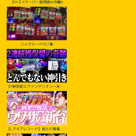
【PV】Pスーパー海物語IN沖縄6
ジャグラーペカリ集
【P新世紀エヴァンゲリオン～未来への咆哮～】※２回連続残保留で奇跡からぶっ壊れた？！【５５戦目】P新世紀エヴァンゲリオン～未来への咆哮～【鬼嫁とボク】
【Lマギアレコード】我らの青春が返ってくるってウワサ。【いそまるの成り上がり新台録】[パチスロ][スロット]#いそまる#よしき