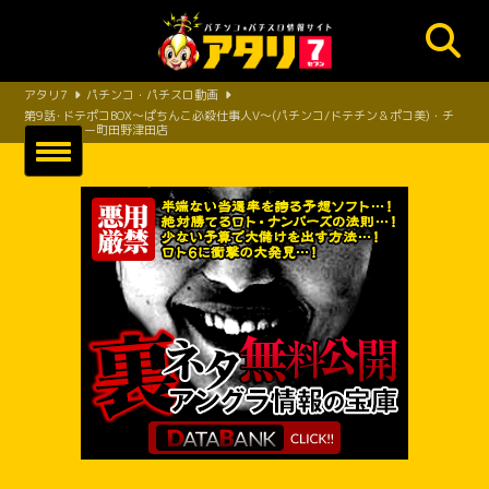
アタリ7
パチンコ・パチスロ動画
第9話･ドテポコBOX〜ぱちんこ必殺仕事人V〜(パチンコ/ドテチン＆ポコ美)・チ
ャレンジャー町田野津田店