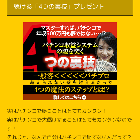
続ける「4つの裏技」プレゼント
実はパチンコで勝つことはとてもカンタン！
実はパチンコで大儲けすることはとてもカンタンなので
す！
それじゃ、なんで自分はパチンコで勝てないんだって？