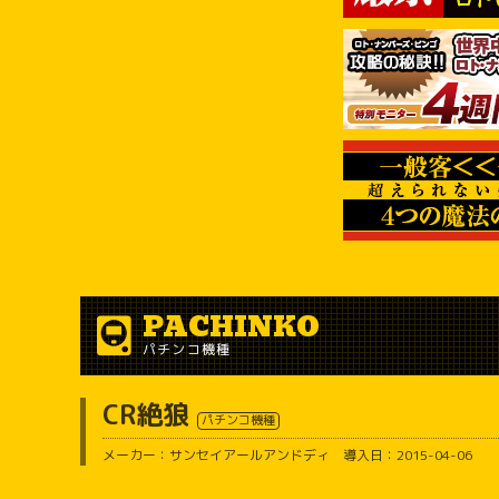
パチンコ機種
CR絶狼
パチンコ機種
メーカー
サンセイアールアンドディ
導入日
2015-04-06