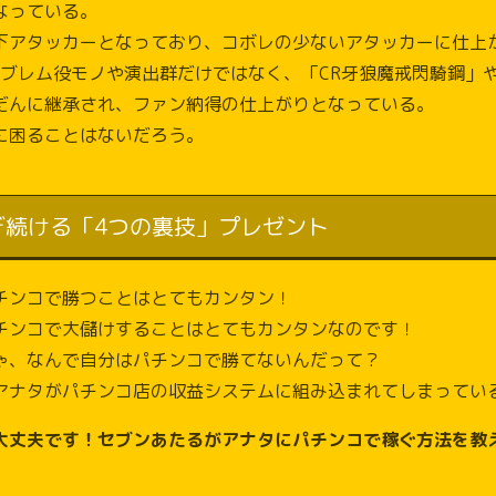
なっている。
下アタッカーとなっており、コボレの少ないアタッカーに仕上
ンブレム役モノや演出群だけではなく、「CR牙狼魔戒閃騎鋼」や
だんに継承され、ファン納得の仕上がりとなっている。
に困ることはないだろう。
ぎ続ける「4つの裏技」プレゼント
チンコで勝つことはとてもカンタン！
チンコで大儲けすることはとてもカンタンなのです！
ゃ、なんで自分はパチンコで勝てないんだって？
アナタがパチンコ店の収益システムに組み込まれてしまってい
大丈夫です！セブンあたるがアナタにパチンコで稼ぐ方法を教