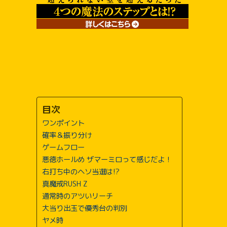
目次
ワンポイント
確率＆振り分け
ゲームフロー
悪徳ホールめ ザマーミロって感じだよ！
右打ち中のヘソ当選は!?
真魔戒RUSH Z
通常時のアツいリーチ
大当り出玉で優秀台の判別
ヤメ時