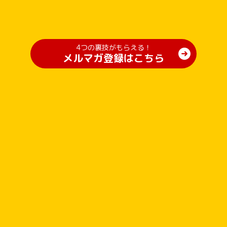
4つの裏技がもらえる！
メルマガ登録はこちら