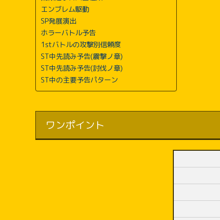
エンブレム駆動
SP発展演出
ホラーバトル予告
1stバトルの攻撃別信頼度
ST中先読み予告(震撃ノ章)
ST中先読み予告(討伐ノ章)
ST中の主要予告パターン
ワンポイント