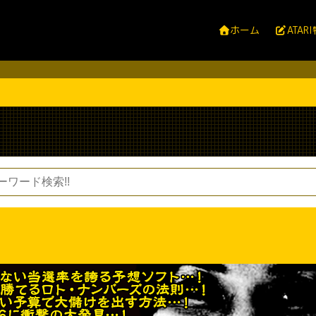
ホーム
ATAR