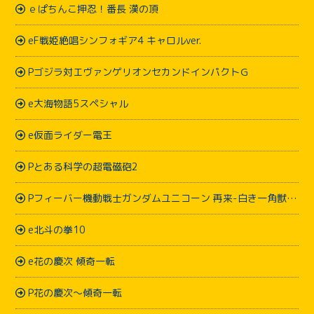
ｅぱちんこ押忍！番長 漢の頂
eF戦姫絶唱シンフォギア4 キャロルver.
Pゴジラ対エヴァンゲリオンセカンドインパクトＧ
e大海物語5スペシャル
e仮面ライダー電王
Pとある科学の超電磁砲2
Pフィーバー機動戦士ガンダムユニコーン 再来-白き一角獣と黒き獅子-
e北斗の拳10
e花の慶次 傾奇一転
P花の慶次～傾奇一転