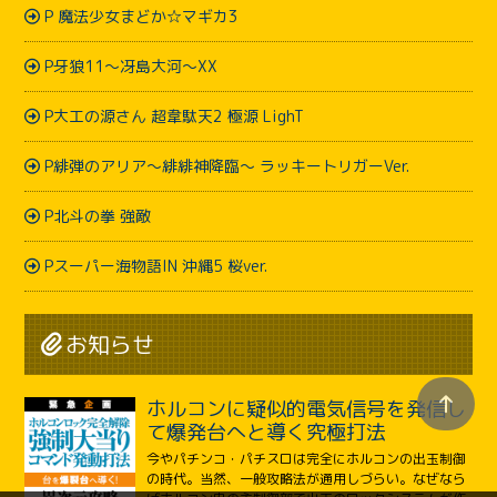
P 魔法少女まどか☆マギカ3
P牙狼11～冴島大河～XX
P大工の源さん 超韋駄天2 極源 LighT
P緋弾のアリア～緋緋神降臨～ ラッキートリガーVer.
P北斗の拳 強敵
Pスーパー海物語IN 沖縄5 桜ver.
お知らせ
ホルコンに疑似的電気信号を発信し
て爆発台へと導く究極打法
今やパチンコ・パチスロは完全にホルコンの出玉制御
の時代。当然、一般攻略法が通用しづらい。なぜなら