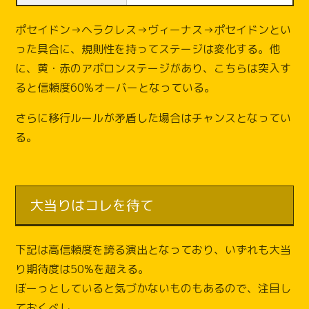
ポセイドン→ヘラクレス→ヴィーナス→ポセイドンとい
った具合に、規則性を持ってステージは変化する。他
に、黄・赤のアポロンステージがあり、こちらは突入す
ると信頼度60%オーバーとなっている。
さらに移行ルールが矛盾した場合はチャンスとなってい
る。
大当りはコレを待て
下記は高信頼度を誇る演出となっており、いずれも大当
り期待度は50%を超える。
ぼーっとしていると気づかないものもあるので、注目し
ておくべし。