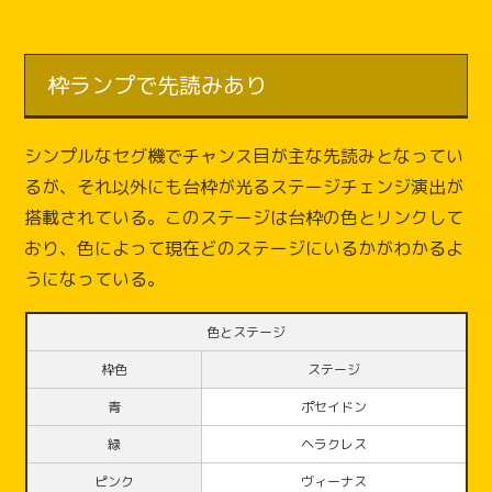
枠ランプで先読みあり
シンプルなセグ機でチャンス目が主な先読みとなってい
るが、それ以外にも台枠が光るステージチェンジ演出が
搭載されている。このステージは台枠の色とリンクして
おり、色によって現在どのステージにいるかがわかるよ
うになっている。
色とステージ
枠色
ステージ
青
ポセイドン
緑
ヘラクレス
ピンク
ヴィーナス