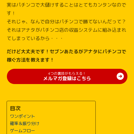
実はパチンコで大儲けすることはとてもカンタンなので
す！
それじゃ、なんで自分はパチンコで勝てないんだって？
それはアナタがパチンコ店の収益システムに組み込まれ
てしまっているから・・・
だけど大丈夫です！セブンあたるがアナタにパチンコで
稼ぐ方法を教えます！
4つの裏技がもらえる！
メルマガ登録はこちら
目次
ワンポイント
確率＆振り分け
ゲームフロー