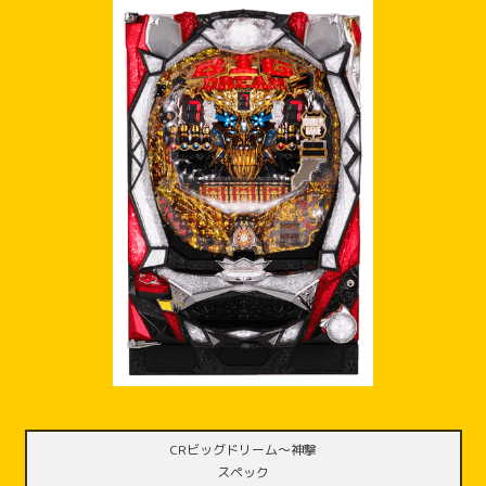
CRビッグドリーム〜神撃
スペック