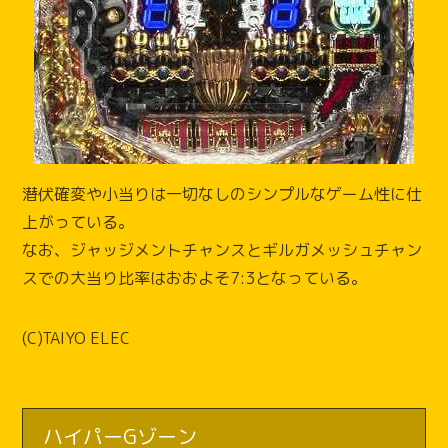
潜伏確変や小当りは一切なしのシンプルなゲーム性に仕
上がっている。
なお、ジャッジメントチャンスとギルガメッシュチャン
スでの大当り比率はおおよそ7:3となっている。
(C)TAIYO ELEC
ハイパーGゾーン