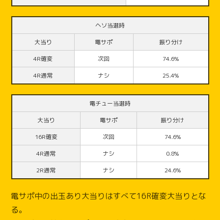
ヘソ当選時
大当り
電サポ
振り分け
4R確変
次回
74.6%
4R通常
ナシ
25.4%
電チュー当選時
大当り
電サポ
振り分け
16R確変
次回
74.6%
4R通常
ナシ
0.8%
2R通常
ナシ
24.6%
電サポ中の出玉あり大当りはすべて16R確変大当りとな
る。