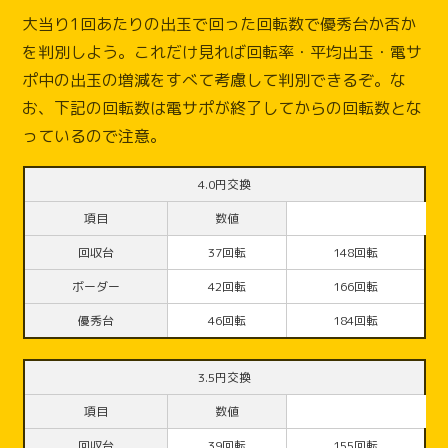
大当り1回あたりの出玉で回った回転数で優秀台か否か
を判別しよう。これだけ見れば回転率・平均出玉・電サ
ポ中の出玉の増減をすべて考慮して判別できるぞ。な
お、下記の回転数は電サポが終了してからの回転数とな
っているので注意。
4.0円交換
項目
数値
回収台
37回転
148回転
ボーダー
42回転
166回転
優秀台
46回転
184回転
3.5円交換
項目
数値
回収台
39回転
155回転