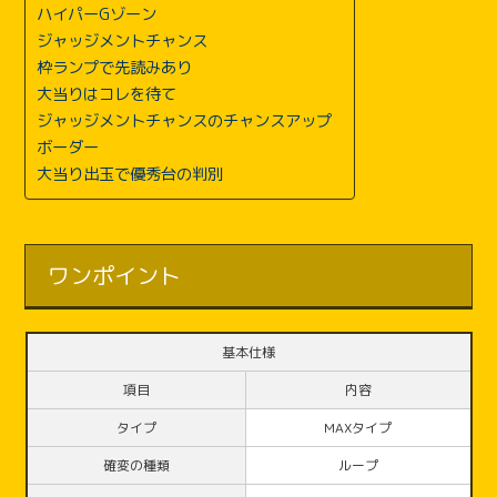
ハイパーGゾーン
ジャッジメントチャンス
枠ランプで先読みあり
大当りはコレを待て
ジャッジメントチャンスのチャンスアップ
ボーダー
大当り出玉で優秀台の判別
ワンポイント
基本仕様
項目
内容
タイプ
MAXタイプ
確変の種類
ループ