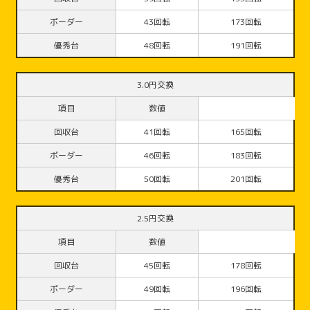
ボーダー
43回転
173回転
優秀台
48回転
191回転
3.0円交換
項目
数値
回収台
41回転
165回転
ボーダー
46回転
183回転
優秀台
50回転
201回転
2.5円交換
項目
数値
回収台
45回転
178回転
ボーダー
49回転
196回転