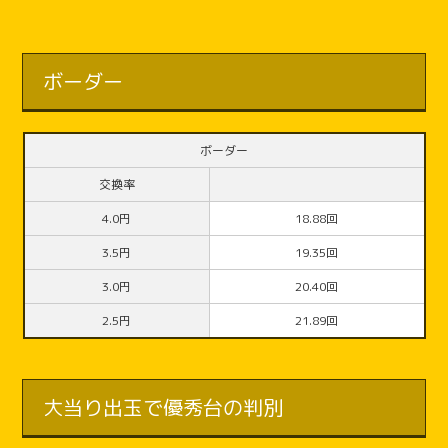
ボーダー
ボーダー
交換率
4.0円
18.88回
3.5円
19.35回
3.0円
20.40回
2.5円
21.89回
大当り出玉で優秀台の判別