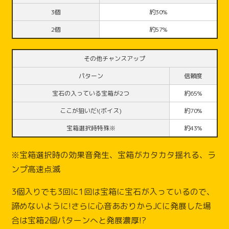
3個
約30%
2個
約57%
その他チャンスアップ
パターン
信頼度
宝石の入っている宝箱が2つ
約65%
ここが狙いだ!(ボイス)
約70%
宝箱選択時特殊※
約43%
※宝箱選択時の効果音発生、宝箱がカタカタ揺れる、ラ
ンプ高速点滅
3個入りでも3回に1回は宝箱に宝石が入っているので、
諦めないように!さらに心音あおりからJCに発展した場
合は宝箱2個パターンへと発展濃厚!?