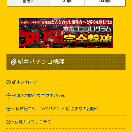
優秀台
54回転
214回転
新着パチンコ機種
eFキン肉マン
PA清流物語4 ウキウキ79ver.
e 新世紀エヴァンゲリオン ～はじまりの記憶～
e女神のカフェテラス