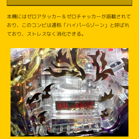
本機にはゼロアタッカー＆ゼロチャッカーが搭載されて
おり、このコンビは通称「ハイパーGゾーン」と呼ばれ
ており、ストレスなく消化できる。