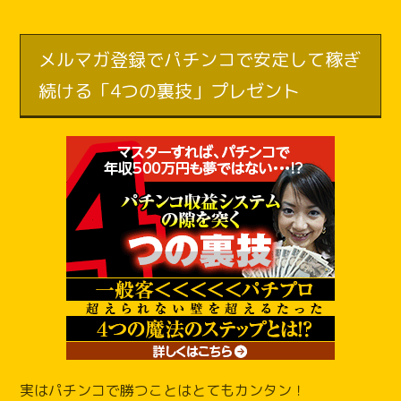
メルマガ登録でパチンコで安定して稼ぎ
続ける「4つの裏技」プレゼント
実はパチンコで勝つことはとてもカンタン！