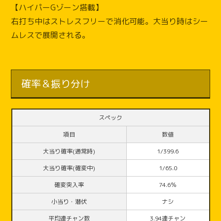
【ハイパーGゾーン搭載】
右打ち中はストレスフリーで消化可能。大当り時はシー
ムレスで展開される。
確率＆振り分け
スペック
項目
数値
大当り確率(通常時)
1/399.6
大当り確率(確変中)
1/65.0
確変突入率
74.6％
小当り・潜伏
ナシ
平均連チャン数
3.94連チャン