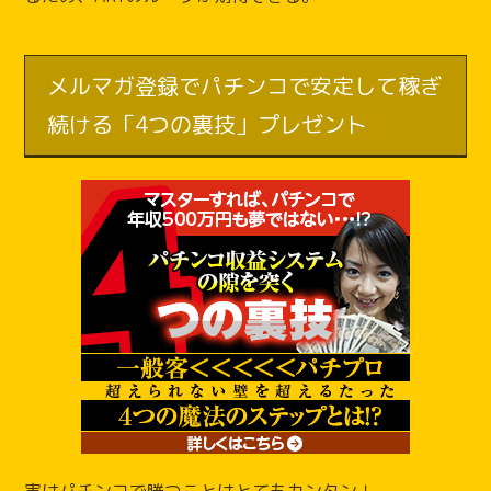
メルマガ登録でパチンコで安定して稼ぎ
続ける「4つの裏技」プレゼント