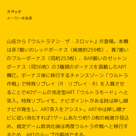
スペック
メーカー未発表
山佐から『ウルトラマン・ザ・スロット』が登場。本機
は赤7揃いのレッドボーナス（純増約259枚）、青7揃い
のブルーボーナス（同約253枚）、BAR揃いのゼットン
ボーナス（同56枚）の3種類のボーナスを搭載したART
機だ。ボーナス後に移行するチャンスゾーン「ウルトラ
作戦」で特殊リプレイ（R・リプレイ・R）を入賞させ
ることで40ゲームの完走型ART「ウルトラモード」へと
突入。特殊リプレイも、ナビポイントがある時は押し順
ナビが発生し、ART突入をアシスト。ART中は押し順ナ
ビに従い消化すれば1ゲームあたり約1.0枚の純増が見込
め、規定ゲーム数消化後は再度ウルトラ作戦へと移行す
るため、ARTのループが期待できる。