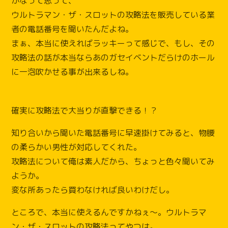
かなって思って、
ウルトラマン・ザ・スロットの攻略法を販売している業
者の電話番号を聞いたんだよね。
まぁ、本当に使えればラッキーって感じで、もし、その
攻略法の話が本当ならあのガセイベントだらけのホール
に一泡吹かせる事が出来るしね。
確実に攻略法で大当りが直撃できる！？
知り合いから聞いた電話番号に早速掛けてみると、物腰
の柔らかい男性が対応してくれた。
攻略法について俺は素人だから、ちょっと色々聞いてみ
ようか。
変な所あったら買わなければ良いわけだし。
ところで、本当に使えるんですかねぇ〜。ウルトラマ
ン・ザ・スロットの攻略法ってやつは。