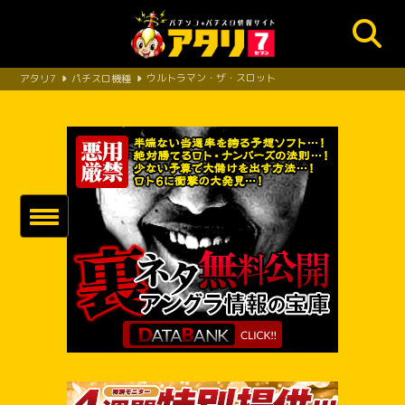
ウルトラマン・ザ・スロット
アタリ7
パチスロ機種