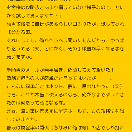
お客様は攻略法とあまり信じていない様子なので、とに
かく試して貰えますか？」
相当攻略法に自信があるらしい口ぶりだが、試してみれ
ば分かる事。
それにしても、俺がヘラヘラ聞いたもんだから、やっぱ
り怒ってる（笑）とにかく、その手順書が早く来る事を
願いますか。
手順書のメールが無事届き、確認してみて驚いた！
電話で担当の人が簡単だと言ってはいたが・・・。
こんなに簡単だとはホント、夢にも思わなかった（笑）
でも、これが本当に使えるのなら、俺が今までやってき
たのは何だって話になるな。
まぁ、深い事は考えずに早速ホールで、この攻略法を試
してみますか。
普段は換金率の関係（ちなみに俺は等価の店でしか打た