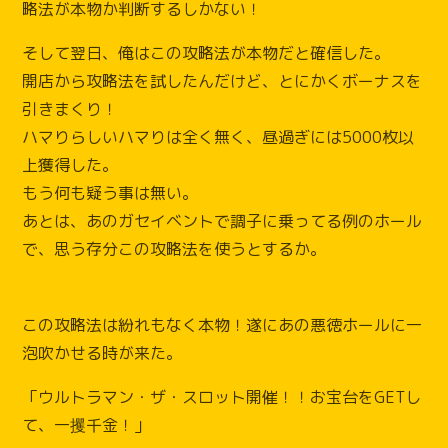
略法が本物か判断するしかない！
そして翌日、俺はこの攻略法が本物だと確信した。
開店から攻略法を試したんだけど、とにかくボーナスを
引きまくり！
ハマりらしいハマりは全く無く、昼過ぎには5000枚以
上獲得した。
もう何も疑う事は無い。
あとは、あのガセイベントで調子に乗ってる例のホール
で、思う存分この攻略法を使うとするか。
この攻略法は紛れもなく本物！遂にあの悪徳ホールに一
泡吹かせる時が来た。
「ウルトラマン・ザ・スロット開催！！お宝台をGETし
て、一攫千金！」