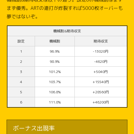
まず優秀。ARTの連打が炸裂すれば5000枚オーバーも
夢ではないぞ。
機械割&期待収支
設定
機械割
期待収支
1
96.9%
-13020円
2
98.9%
-4620円
3
101.2%
+5040円
4
103.7%
+15540円
5
106.8%
+28560円
6
111.0%
+46200円
ボーナス出現率