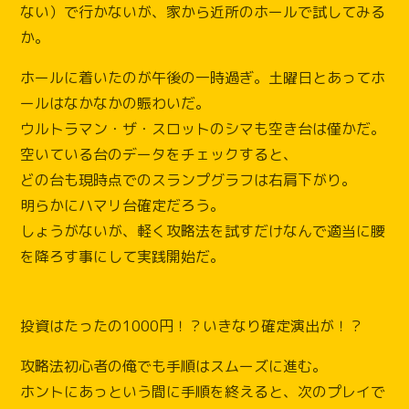
ない）で行かないが、家から近所のホールで試してみる
か。
ホールに着いたのが午後の一時過ぎ。土曜日とあってホ
ールはなかなかの賑わいだ。
ウルトラマン・ザ・スロットのシマも空き台は僅かだ。
空いている台のデータをチェックすると、
どの台も現時点でのスランプグラフは右肩下がり。
明らかにハマリ台確定だろう。
しょうがないが、軽く攻略法を試すだけなんで適当に腰
を降ろす事にして実践開始だ。
投資はたったの1000円！？いきなり確定演出が！？
攻略法初心者の俺でも手順はスムーズに進む。
ホントにあっという間に手順を終えると、次のプレイで