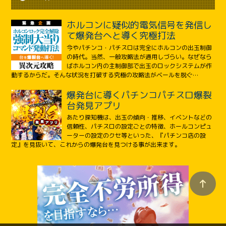
ホルコンに疑似的電気信号を発信し
て爆発台へと導く究極打法
今やパチンコ・パチスロは完全にホルコンの出玉制御
の時代。当然、一般攻略法が通用しづらい。なぜなら
ばホルコン内の主制御部で出玉のロックシステムが作
動するからだ。そんな状況を打破する究極の攻略法がベールを脱ぐ…
爆発台に導くパチンコパチスロ爆裂
台発見アプリ
あたり探知機は、出玉の傾向・推移、イベントなどの
信頼性、パチスロの設定ごとの特徴、ホールコンピュ
ーターの設定のクセ等といった、『パチンコ店の設
定』を見抜いて、これからの爆発台を見つける事が出来ます。