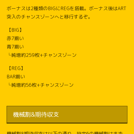
ボーナスは2種類のBIGにREGを搭載。ボーナス後はART
突入のチャンスゾーンへと移行するぞ。
【BIG】
赤7揃い
青7揃い
└純増約259枚+チャンスゾーン
【REG】
BAR揃い
└純増約56枚+チャンスゾーン
機械割&期待収支
機械割&期待収支は以下の通り。設定6の機械割はまず