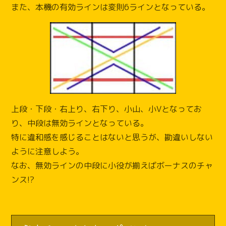
また、本機の有効ラインは変則6ラインとなっている。
上段・下段・右上り、右下り、小山、小Vとなってお
り、中段は無効ラインとなっている。
特に違和感を感じることはないと思うが、勘違いしない
ように注意しよう。
なお、無効ラインの中段に小役が揃えばボーナスのチャ
ンス!?