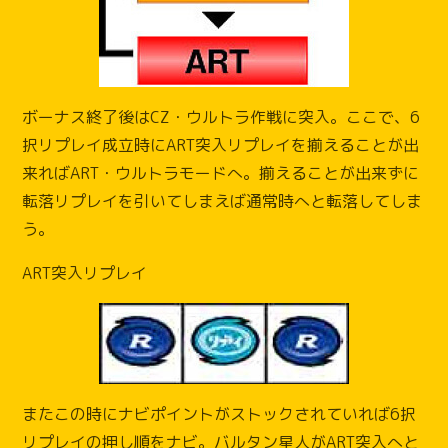
ボーナス終了後はCZ・ウルトラ作戦に突入。ここで、6
択リプレイ成立時にART突入リプレイを揃えることが出
来ればART・ウルトラモードへ。揃えることが出来ずに
転落リプレイを引いてしまえば通常時へと転落してしま
う。
ART突入リプレイ
またこの時にナビポイントがストックされていれば6択
リプレイの押し順をナビ。バルタン星人がART突入へと