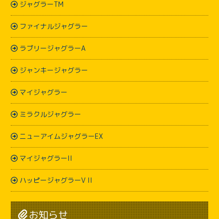
ジャグラーTM
ファイナルジャグラー
ラブリージャグラーA
ジャンキージャグラー
マイジャグラー
ミラクルジャグラー
ニューアイムジャグラーEX
マイジャグラーII
ハッピージャグラーV II
お知らせ