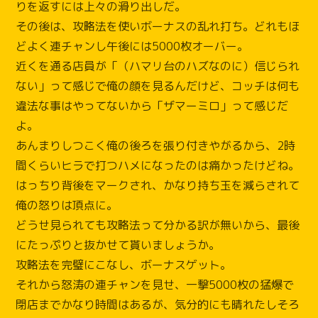
りを返すには上々の滑り出しだ。
その後は、攻略法を使いボーナスの乱れ打ち。どれもほ
どよく連チャンし午後には5000枚オーバー。
近くを通る店員が「（ハマリ台のハズなのに）信じられ
ない」って感じで俺の顔を見るんだけど、コッチは何も
違法な事はやってないから「ザマーミロ」って感じだ
よ。
あんまりしつこく俺の後ろを張り付きやがるから、2時
間くらいヒラで打つハメになったのは痛かったけどね。
はっちり背後をマークされ、かなり持ち玉を減らされて
俺の怒りは頂点に。
どうせ見られても攻略法って分かる訳が無いから、最後
にたっぷりと抜かせて貰いましょうか。
攻略法を完璧にこなし、ボーナスゲット。
それから怒涛の連チャンを見せ、一撃5000枚の猛爆で
閉店までかなり時間はあるが、気分的にも晴れたしそろ