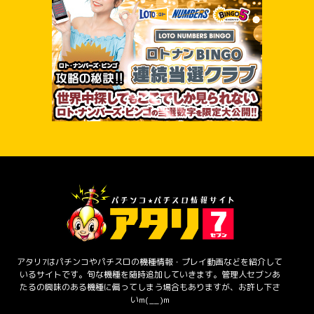
アタリ7はパチンコやパチスロの機種情報・プレイ動画などを紹介して
いるサイトです。旬な機種を随時追加していきます。管理人セブンあ
たるの興味のある機種に偏ってしまう場合もありますが、お許し下さ
いm(__)m