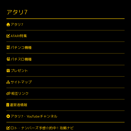
アタリ7
アタリ7
ATARI特集
パチンコ機種
パチスロ機種
プレゼント
サイトマップ
相互リンク
運営者情報
アタリ7・YouTubeチャンネル
ロト・ナンバーズ予想☆的中！攻略ナビ