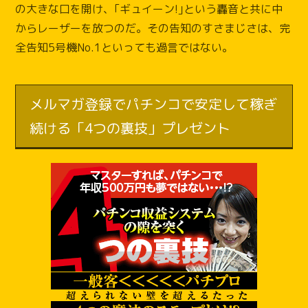
の大きな口を開け、｢ギュイーン!｣という轟音と共に中
からレーザーを放つのだ。その告知のすさまじさは、完
全告知5号機No.1といっても過言ではない。
メルマガ登録でパチンコで安定して稼ぎ
続ける「4つの裏技」プレゼント