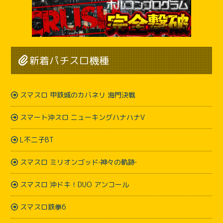
新着パチスロ機種
スマスロ 甲鉄城のカバネリ 海門決戦
スマート沖スロ ニューキングハナハナV
L不二子BT
スマスロ ミリオンゴッド‐神々の軌跡‐
スマスロ 沖ドキ！DUO アンコール
スマスロ鉄拳6