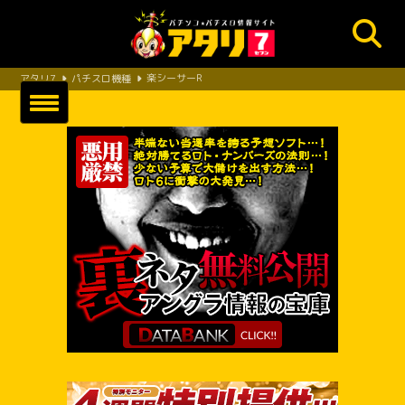
楽シーサーR
アタリ7
パチスロ機種