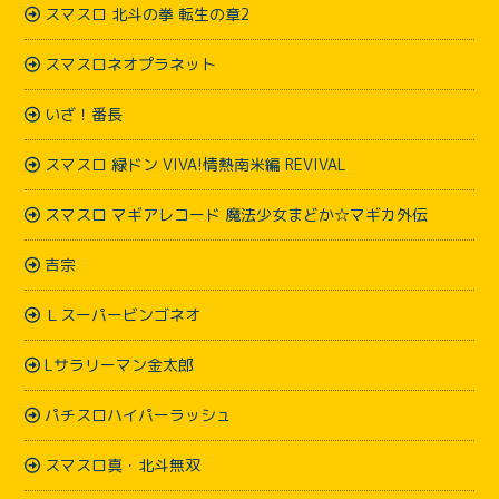
スマスロ 北斗の拳 転生の章2
スマスロネオプラネット
いざ！番長
スマスロ 緑ドン VIVA!情熱南米編 REVIVAL
スマスロ マギアレコード 魔法少女まどか☆マギカ外伝
吉宗
Ｌスーパービンゴネオ
Lサラリーマン金太郎
パチスロハイパーラッシュ
スマスロ真・北斗無双