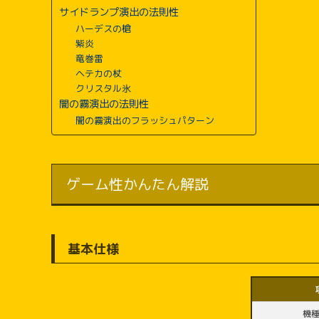
サイドランプ演出の法則性
ハーデスの槍
紫炎
竜巻雷
ヘテカの杖
クリスタル氷
闇の霧演出の法則性
闇の霧演出のフラッシュパターン
ゲーム性かんたん解説
基本仕様
機