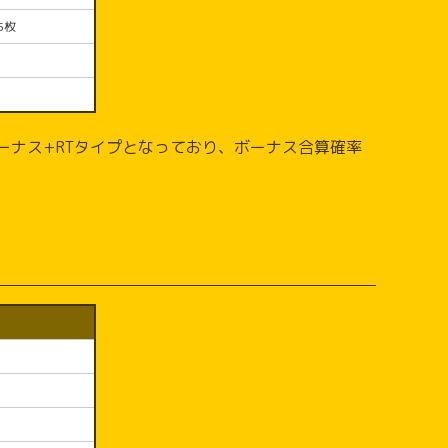
5枚
ボーナス+RTタイプとなっており、ボーナス合算確率