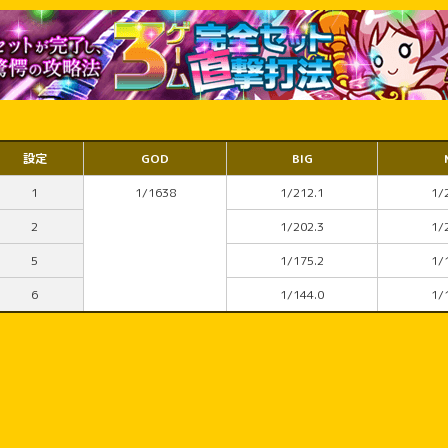
設定
GOD
BIG
1
1/1638
1/212.1
1/
2
1/202.3
1/
5
1/175.2
1/
6
1/144.0
1/