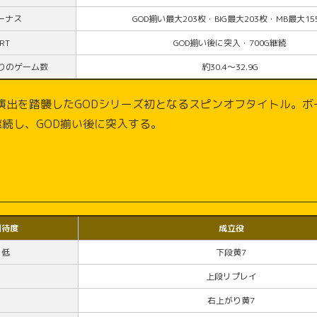
ーナス
GOD揃い最大203枚・BIG最大203枚・MB最大15
RT
GOD揃い後に突入・700G継続
たりのゲーム数
約30.4〜32.9G
-」の演出を踏襲したGODシリーズ初となるスピンオフタイトル。
G継続し、GOD揃い後に突入する。
期待度
成立役
低
下段黄7
上段リプレイ
右上がり黄7