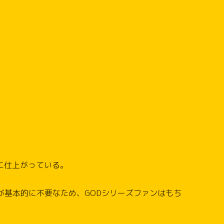
クに仕上がっている。
しが基本的に不要なため、GODシリーズファンはもち