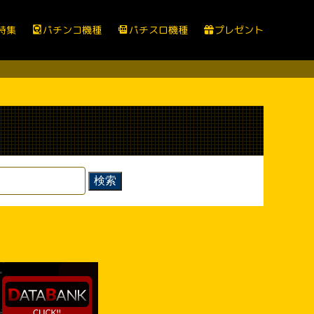
I特集
プレゼント
パチンコ機種
パチスロ機種