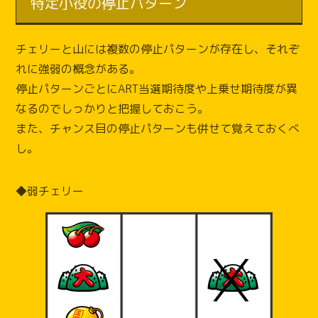
特定小役の停止パターン
チェリーと山には複数の停止パターンが存在し、それぞ
れに強弱の概念がある。
停止パターンごとにART当選期待度や上乗せ期待度が異
なるのでしっかりと把握しておこう。
また、チャンス目の停止パターンも併せて覚えておくべ
し。
◆弱チェリー