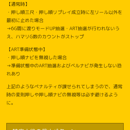
【通常時】
・押し順三尺・押し順リプレイ成立時に左リール以外を
最初に止めた場合
→6G間に渡りモードUP抽選・ART抽選が行われないう
え、ハマリG数のカウントがストップ
【ART準備状態中】
・押し順ナビを無視した場合
→準備状態中のART抽選およびベルナビが発生しない恐
れあり
上記のようなペナルティが課せられてしまうので、通常
時の変則押しや押し順ナビの無視等は必ず避けるよう
に。