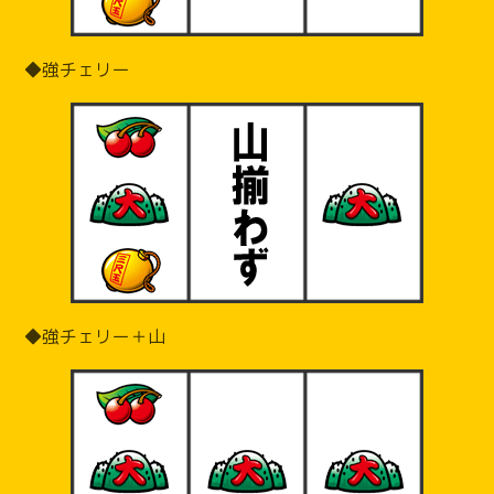
◆強チェリー
◆強チェリー＋山