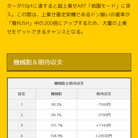
ターが10ptに達すると超上乗せART「祇園モード」に突
入。この間は、上乗せ確定契機であるドン揃いの確率が
「雅RUSH」中の200倍にアップするため、大量の上乗
せをゲットできるチャンスとなる。
機械割＆期待収支
機械割＆期待収支
設定
機械割
期待収支
1
98.2%
-7560円
2
99.1%
-3780円
3
101.7%
+7140円
4
104.9%
+20580円