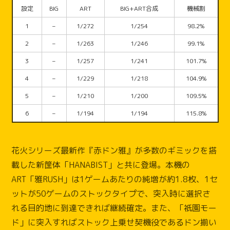
設定
BIG
ART
BIG+ART合成
機械割
1
–
1/272
1/254
98.2%
2
–
1/263
1/246
99.1%
3
–
1/257
1/241
101.7%
4
–
1/229
1/218
104.9%
5
–
1/210
1/200
109.5%
6
–
1/194
1/194
115.8%
花火シリーズ最新作『赤ドン雅』が多数のギミックを搭
載した新筐体「HANABIST」と共に登場。本機の
ART「雅RUSH」は1ゲームあたりの純増が約1.8枚、1セ
ットが50ゲームのストックタイプで、突入時に選択さ
れる目的地に到達できれば継続確定。また、「祇園モー
ド」に突入すればストック上乗せ契機役であるドン揃い