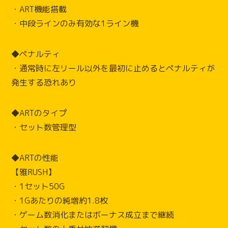
・ART機能搭載
・中段ラインのみ有効な1ライン機
◆ペナルティ
・通常時に左リール以外を最初に止めるとペナルティが
発生する恐れあり
◆ARTのタイプ
・セット数管理型
◆ARTの性能
【雅RUSH】
・1セット50G
・1Gあたりの純増約1.8枚
・ゲーム数消化またはボーナス成立まで継続