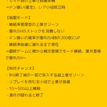
・セット数の上乗せ抽選契機
→ドン揃い(確定)、レア小役成立時
【祇園モード】
・継続率管理型の上乗せゾーン
・雅RUSHのストックを消費しない
・ドン揃いの確率が雅RUSH時の200倍にUP
・継続率抽選に漏れるまで滞在
→最終ゲームに襖から親方登場でモード継続、葉月登場
で雅RUSHへ
【秋月チャンス】
・BIG終了後の一部で突入する超上乗せゾーン
・リプレイを含む全小役で上乗せ抽選
・10〜50G以上継続
・満月が隠れると終了