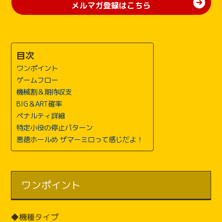
メルマガ登録はこちら
目次
ワンポイント
ゲームフロー
機械割＆期待収支
BIG＆ART確率
ペナルティ詳細
特定小役の停止パターン
悪徳ホールめ ザマーミロって感じだよ！
ワンポイント
◆機種タイプ