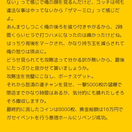
ない」って感じで俺の顔を見るんだけど、コッチは何も
違法な事はやってないから「ザマーミロ」って感じだ
よ。
あんまりしつこく俺の後ろを張り付きやがるから、2時
間くらいヒラで打つハメになったのは痛かったけどね。
はっちり背後をマークされ、かなり持ち玉を減らされて
俺の怒りは頂点に。
どうせ見られても攻略法って分かる訳が無いから、最後
にたっぷりと抜かせて貰いましょうか。
攻略法を完璧にこなし、ボーナスゲット。
それから怒涛の連チャンを見せ、一撃5000枚の猛爆で
閉店までかなり時間はあるが、気分的にも晴れたしそろ
そろ撤収しますか。
最終的に流したコインは8000枚、換金総額は16万円で
ガセイベントを行う悪徳ホールにリベンジ成功。