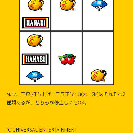
なお、三尺(打ち上げ・三尺玉)と山(大・雅)はそれぞれ2
種類あるが、どちらが停止してもOK。
(C)UNIVERSAL ENTERTAINMENT