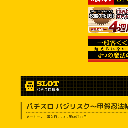
パチスロ機種
パチスロ バジリスク〜甲賀忍法
メーカー
導入日
2012年06月11日