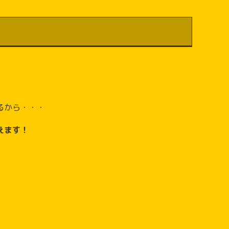
るから・・・
えます！