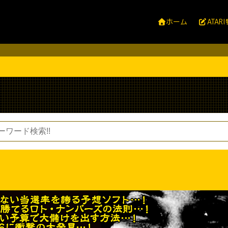
ホーム
ATAR