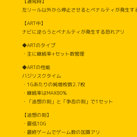
【通常時】
左リール以外から停止させるとペナルティが発生す
【ART中】
ナビに逆らうとペナルティが発生する恐れアリ
◆ARTのタイプ
・主に継続率+セット数管理
◆ARTの性能
バジリスクタイム
・1Gあたりの純増枚数2.7枚
・継続率はMAX80%
・「追想の刻」と「争忍の刻」で1セット
【追想の刻】
・最低10G
・最終ゲームでゲーム数の加算アリ