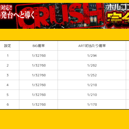
設定
BIG確率
ART初当たり確率
1
1/32768
1/294
2
1/32768
1/262
3
1/32768
1/252
4
1/32768
1/218
5
1/32768
1/210
6
1/32768
1/178