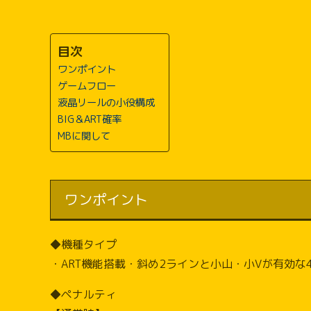
目次
ワンポイント
ゲームフロー
液晶リールの小役構成
BIG＆ART確率
MBに関して
ワンポイント
◆機種タイプ
・ART機能搭載・斜め2ラインと小山・小Vが有効な
◆ペナルティ