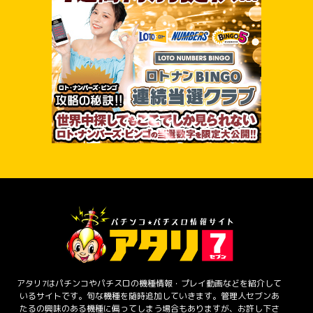
アタリ7はパチンコやパチスロの機種情報・プレイ動画などを紹介して
いるサイトです。旬な機種を随時追加していきます。管理人セブンあ
たるの興味のある機種に偏ってしまう場合もありますが、お許し下さ