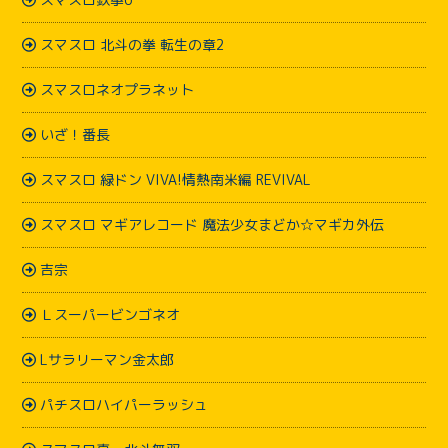
スマスロ 北斗の拳 転生の章2
スマスロネオプラネット
いざ！番長
スマスロ 緑ドン VIVA!情熱南米編 REVIVAL
スマスロ マギアレコード 魔法少女まどか☆マギカ外伝
吉宗
Ｌスーパービンゴネオ
Lサラリーマン金太郎
パチスロハイパーラッシュ