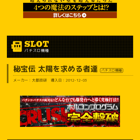
パチスロ機種
秘宝伝 太陽を求める者達
パチスロ機種
メーカー
大都技研
導入日
2012-12-03