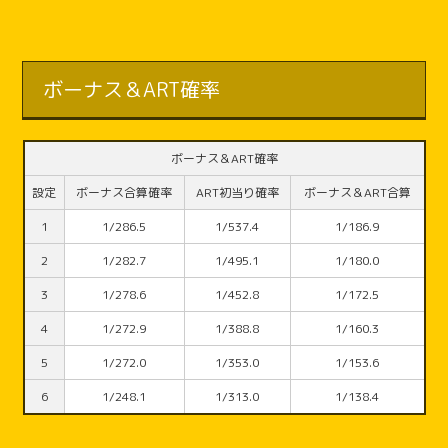
ボーナス＆ART確率
ボーナス＆ART確率
設定
ボーナス合算確率
ART初当り確率
ボーナス＆ART合算
1
1/286.5
1/537.4
1/186.9
2
1/282.7
1/495.1
1/180.0
3
1/278.6
1/452.8
1/172.5
4
1/272.9
1/388.8
1/160.3
5
1/272.0
1/353.0
1/153.6
6
1/248.1
1/313.0
1/138.4