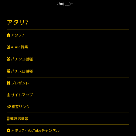
いm(__)m
アタリ7
アタリ7
ATARI特集
パチンコ機種
パチスロ機種
プレゼント
サイトマップ
相互リンク
運営者情報
アタリ7・YouTubeチャンネル