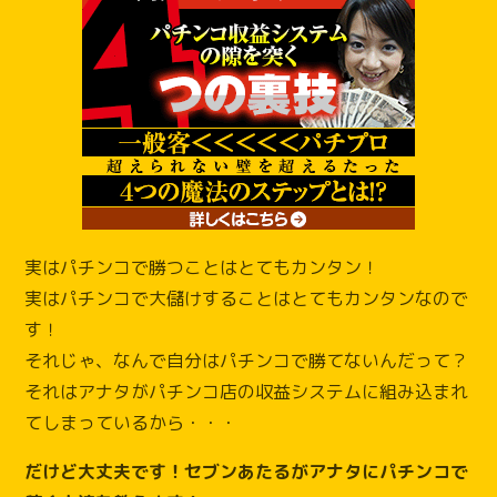
実はパチンコで勝つことはとてもカンタン！
実はパチンコで大儲けすることはとてもカンタンなので
す！
それじゃ、なんで自分はパチンコで勝てないんだって？
それはアナタがパチンコ店の収益システムに組み込まれ
てしまっているから・・・
だけど大丈夫です！セブンあたるがアナタにパチンコで