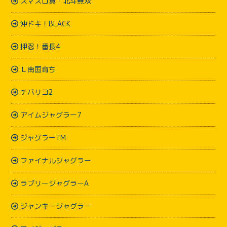
スマスロ真・北斗無双
沖ドキ！BLACK
押忍！番長4
Ｌ南国育ち
チバリヨ2
アイムジャグラー7
ジャグラーTM
ファイナルジャグラー
ラブリージャグラーA
ジャンキージャグラー