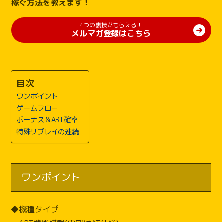
稼ぐ方法を教えます！
4つの裏技がもらえる！
メルマガ登録はこちら
目次
ワンポイント
ゲームフロー
ボーナス＆ART確率
特殊リプレイの連続
ワンポイント
◆機種タイプ