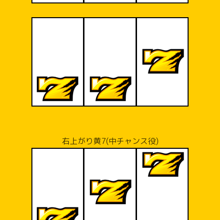
右上がり黄7(中チャンス役)