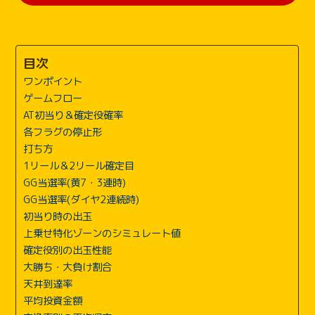
目次
ワンポイント
ゲームフロー
AT初当り＆確定役確率
各フラグの停止形
打ち方
1リール＆2リール確定目
GG当選率(黄7・3連時)
GG当選率(ダイヤ2連続時)
初当り時の出玉
上乗せ特化ゾーンのシミュレート値
確定役別の出玉性能
大勝ち・大負け割合
天井到達率
平均投資金額