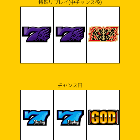
特殊リプレイ(中チャンス役)
チャンス目