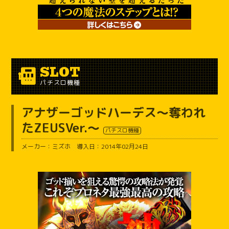
パチスロ機種
アナザーゴッドハーデス〜奪われ
たZEUSVer.〜
パチスロ機種
メーカー
ミズホ
導入日
2014年02月24日