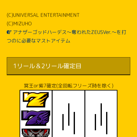
(C)UNIVERSAL ENTERTAINMENT
(C)MIZUHO
アナザーゴッドハーデス〜奪われたZEUSVer.〜を打
つのに必要なマストアイテム
1リール＆2リール確定目
冥王or紫7確定(全回転フリーズ時を除く)