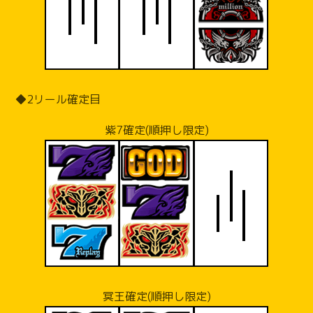
◆2リール確定目
紫7確定(順押し限定)
冥王確定(順押し限定)