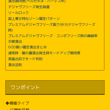
演出期待度(ペルセポネ・ハーデス中)
デジャヴフリーズ発生抽選
リールロック
超上乗せ特化ゾーン確定パターン
プレミアムデジャヴフリーズ振り分け(デジャヴフリーズ
時)
プレミアムデジャヴフリーズ・コンボフリーズ時の継続率
示唆演出
GOD揃い確定演出まとめ
通常時・闇の霧演出発生時モードアップ期待度
液晶出目でモード判別
演出法則
ワンポイント
◆機種タイプ