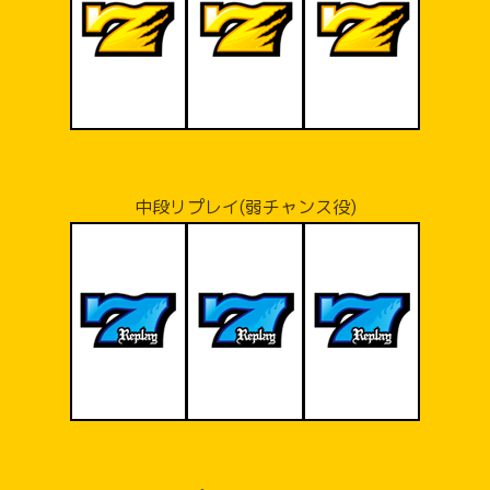
中段リプレイ(弱チャンス役)