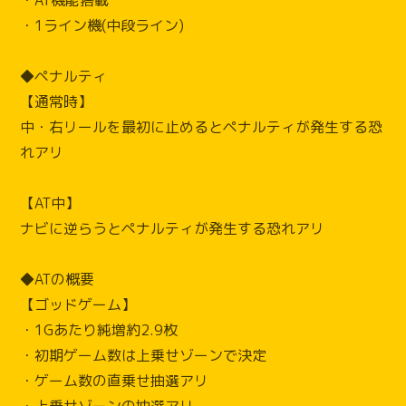
・AT機能搭載
・1ライン機(中段ライン)
◆ペナルティ
【通常時】
中・右リールを最初に止めるとペナルティが発生する恐
れアリ
【AT中】
ナビに逆らうとペナルティが発生する恐れアリ
◆ATの概要
【ゴッドゲーム】
・1Gあたり純増約2.9枚
・初期ゲーム数は上乗せゾーンで決定
・ゲーム数の直乗せ抽選アリ