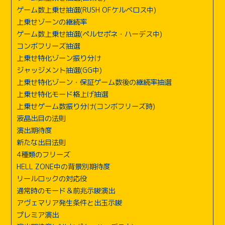
ゲーム数上乗せ抽選(RUSH OFケルベロス中)
上乗せゾーンの継続率
ゲーム数上乗せ抽選(ペルセポネ・ハーデス中)
コンボフリーズ抽選
上乗せ特化ゾーン振り分け
ジャッジメント抽選(GG中)
上乗せ特化ゾーン・保証ゲーム数後の継続率抽選
上乗せ特化モード格上げ抽選
上乗せゲーム数振り分け(コンボフリーズ時)
液晶出目の法則
演出期待度
新たな出目法則
4種類のフリーズ
HELL ZONE中の背景別期待度
リールロックの対応役
通常時のモード＆前兆示唆演出
アヴェマリア発生条件と出玉示唆
プレミア演出