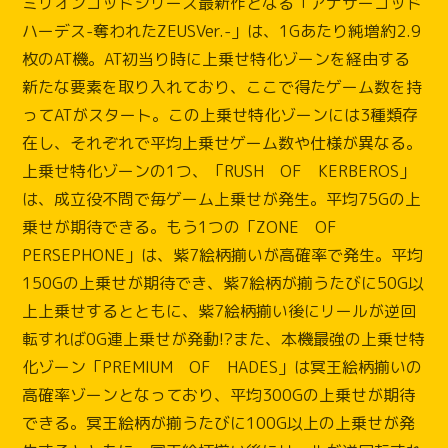
ミリオンゴッドシリーズ最新作となる「アナザーゴッド
ハーデス-奪われたZEUSVer.-」は、1Gあたり純増約2.9
枚のAT機。AT初当り時に上乗せ特化ゾーンを経由する
新たな要素を取り入れており、ここで得たゲーム数を持
ってATがスタート。この上乗せ特化ゾーンには3種類存
在し、それぞれで平均上乗せゲーム数や仕様が異なる。
上乗せ特化ゾーンの1つ、「RUSH OF KERBEROS」
は、成立役不問で毎ゲーム上乗せが発生。平均75Gの上
乗せが期待できる。もう1つの「ZONE OF
PERSEPHONE」は、紫7絵柄揃いが高確率で発生。平均
150Gの上乗せが期待でき、紫7絵柄が揃うたびに50G以
上上乗せするとともに、紫7絵柄揃い後にリールが逆回
転すれば0G連上乗せが発動!?また、本機最強の上乗せ特
化ゾーン「PREMIUM OF HADES」は冥王絵柄揃いの
高確率ゾーンとなっており、平均300Gの上乗せが期待
できる。冥王絵柄が揃うたびに100G以上の上乗せが発