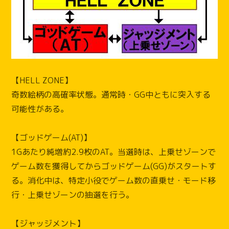
【HELL ZONE】
奇数絵柄の高確率状態。通常時・GG中ともに突入する
可能性がある。
【ゴッドゲーム(AT)】
1Gあたり純増約2.9枚のAT。当選時は、上乗せゾーンで
ゲーム数を獲得してからゴッドゲーム(GG)がスタートす
る。消化中は、特定小役でゲーム数の直乗せ・モード移
行・上乗せゾーンの抽選を行う。
【ジャッジメント】