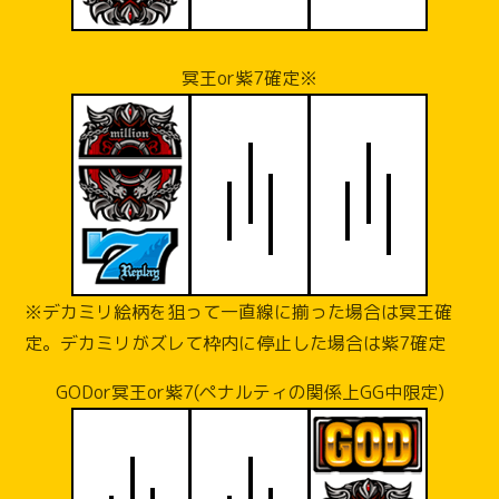
冥王or紫7確定※
※デカミリ絵柄を狙って一直線に揃った場合は冥王確
定。デカミリがズレて枠内に停止した場合は紫7確定
GODor冥王or紫7(ペナルティの関係上GG中限定)