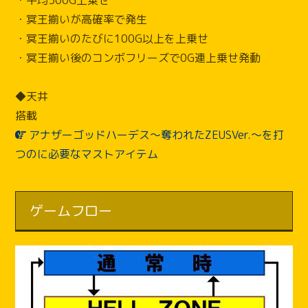
・平均300G上乗せ
・冥王揃いが高確率で発生
・冥王揃いのたびに100G以上を上乗せ
・冥王揃い後のコンボフリーズで0G連上乗せ発動
◆天井
搭載
アナザーゴッドハーデス〜奪われたZEUSVer.〜を打
つのに必要なマストアイテム
ゲームフロー