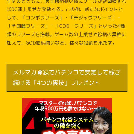
生するとともに、冥王絵柄揃い後にリールが逆回転すれ
ば0G連上乗せが発動する。この他、新たなポイントと
して、「コンボフリーズ」・「デジャヴフリーズ」・
「全回転フリーズ」・「GOD フリーズ」といった4種
類のフリーズを搭載。ゲーム数の上乗せや絵柄の昇格に
加えて、GOD絵柄揃いなど、様々な役割を果たす。
メルマガ登録でパチンコで安定して稼ぎ
続ける「4つの裏技」プレゼント