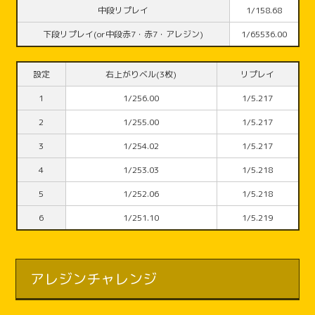
中段リプレイ
1/158.68
下段リプレイ(or中段赤7・赤7・アレジン)
1/65536.00
設定
右上がりベル(3枚)
リプレイ
1
1/256.00
1/5.217
2
1/255.00
1/5.217
3
1/254.02
1/5.217
4
1/253.03
1/5.218
5
1/252.06
1/5.218
6
1/251.10
1/5.219
アレジンチャレンジ