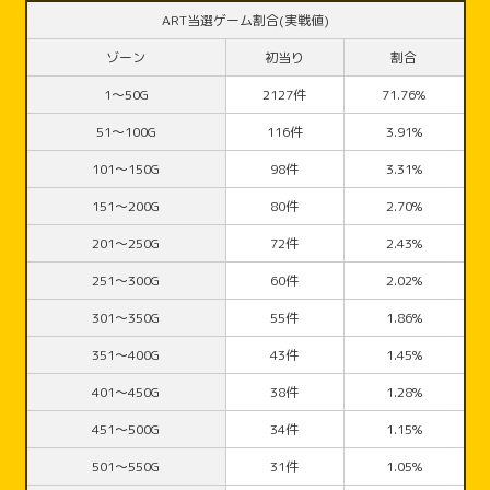
ART当選ゲーム割合(実戦値)
ゾーン
初当り
割合
1〜50G
2127件
71.76%
51〜100G
116件
3.91%
101〜150G
98件
3.31%
151〜200G
80件
2.70%
201〜250G
72件
2.43%
251〜300G
60件
2.02%
301〜350G
55件
1.86%
351〜400G
43件
1.45%
401〜450G
38件
1.28%
451〜500G
34件
1.15%
501〜550G
31件
1.05%