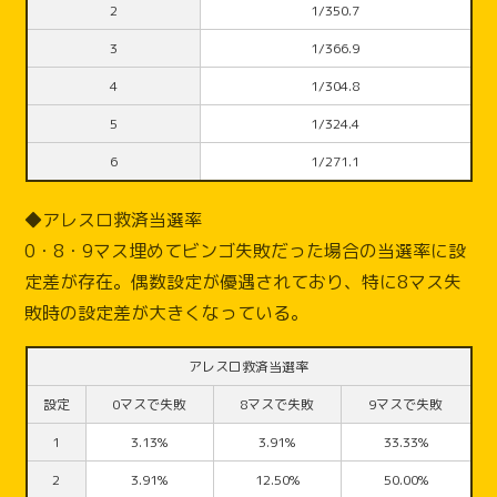
2
1/350.7
3
1/366.9
4
1/304.8
5
1/324.4
6
1/271.1
◆アレスロ救済当選率
0・8・9マス埋めてビンゴ失敗だった場合の当選率に設
定差が存在。偶数設定が優遇されており、特に8マス失
敗時の設定差が大きくなっている。
アレスロ救済当選率
設定
0マスで失敗
8マスで失敗
9マスで失敗
1
3.13%
3.91%
33.33%
2
3.91%
12.50%
50.00%