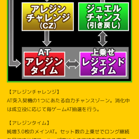
【アレジンチャレンジ】
AT突入契機の1つにあたる自力チャンスゾーン。消化中
は成立役に応じて毎ゲームAT抽選を行う。
【アレジンタイム】
純増3.0枚のメインAT。セット数の上乗せでロング継続