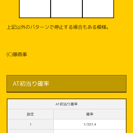
上記以外のパターンで停止する場合もある模様。
(C)藤商事
AT初当り確率
AT初当り確率
設定
確率
1
1/381.4