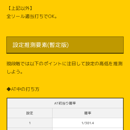
【上記以外】
全リール適当打ちでOK。
設定推測要素(暫定版)
現段階では以下のポイントに注目して設定の高低を推測
しよう。
◆AT中の打ち方
AT初当り確率
設定
確率
1
1/381.4