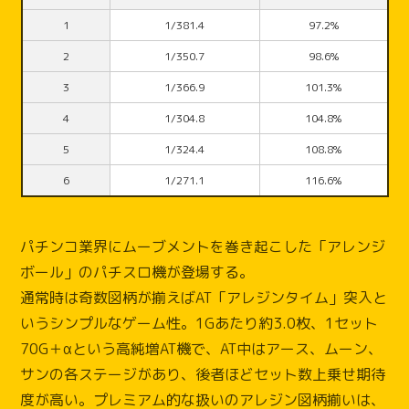
1
1/381.4
97.2%
2
1/350.7
98.6%
3
1/366.9
101.3%
4
1/304.8
104.8%
5
1/324.4
108.8%
6
1/271.1
116.6%
パチンコ業界にムーブメントを巻き起こした「アレンジ
ボール」のパチスロ機が登場する。
通常時は奇数図柄が揃えばAT「アレジンタイム」突入と
いうシンプルなゲーム性。1Gあたり約3.0枚、1セット
70G＋αという高純増AT機で、AT中はアース、ムーン、
サンの各ステージがあり、後者ほどセット数上乗せ期待
度が高い。プレミアム的な扱いのアレジン図柄揃いは、