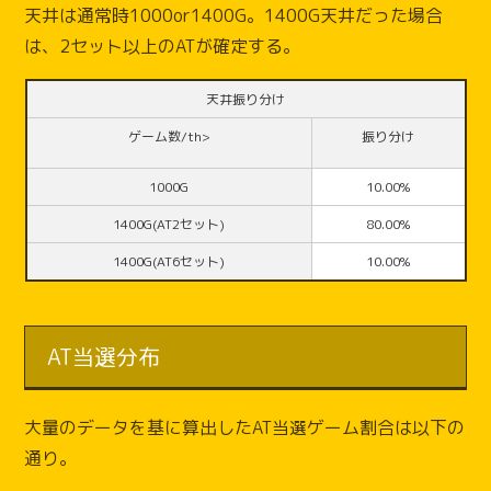
天井は通常時1000or1400G。1400G天井だった場合
は、2セット以上のATが確定する。
天井振り分け
ゲーム数/th>
振り分け
1000G
10.00%
1400G(AT2セット)
80.00%
1400G(AT6セット)
10.00%
AT当選分布
大量のデータを基に算出したAT当選ゲーム割合は以下の
通り。