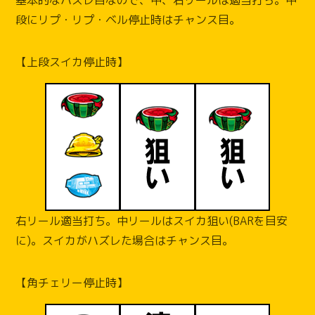
基本的なハズレ目なので、中、右リールは適当打ち。中
段にリプ・リプ・ベル停止時はチャンス目。
【上段スイカ停止時】
右リール適当打ち。中リールはスイカ狙い(BARを目安
に)。スイカがハズレた場合はチャンス目。
【角チェリー停止時】