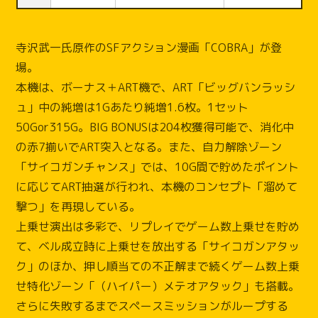
寺沢武一氏原作のSFアクション漫画「COBRA」が登
場。
本機は、ボーナス＋ART機で、ART「ビッグバンラッシ
ュ」中の純増は1Gあたり純増1.6枚。1セット
50Gor315G。BIG BONUSは204枚獲得可能で、消化中
の赤7揃いでART突入となる。また、自力解除ゾーン
「サイコガンチャンス」では、10G間で貯めたポイント
に応じてART抽選が行われ、本機のコンセプト「溜めて
撃つ」を再現している。
上乗せ演出は多彩で、リプレイでゲーム数上乗せを貯め
て、ベル成立時に上乗せを放出する「サイコガンアタッ
ク」のほか、押し順当ての不正解まで続くゲーム数上乗
せ特化ゾーン「（ハイパー）メテオアタック」も搭載。
さらに失敗するまでスペースミッションがループする