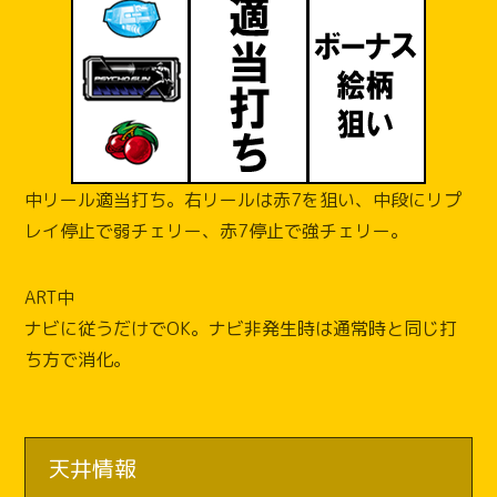
中リール適当打ち。右リールは赤7を狙い、中段にリプ
レイ停止で弱チェリー、赤7停止で強チェリー。
ART中
ナビに従うだけでOK。ナビ非発生時は通常時と同じ打
ち方で消化。
天井情報