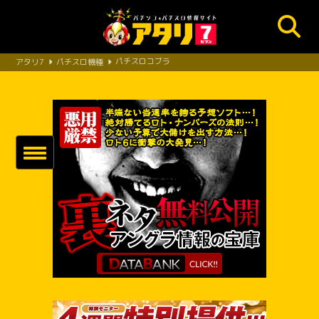
パチスロコブラ
アタリ7
パチスロ機種