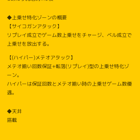
◆上乗せ特化ゾーンの概要
【サイコガンアタック】
リプレイ成立でゲーム数上乗せをチャージ、ベル成立で
上乗せを放出する。
【(ハイパー)メテオアタック】
メテオ揃い回数保証+転落(リプレイ)型の上乗せ特化ゾ
ーン。
ハイパーは保証回数とメテオ揃い時の上乗せゲーム数優
遇。
◆天井
搭載