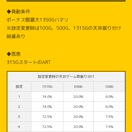
◆発動条件
ボーナス間最大1350Gハマリ
※設定変更時は100G、500G、1315Gの天井振り分け
抽選あり
◆恩恵
315GスタートのART
設定変更時の天井ゲーム数振り分け
設定
1315G
500G
100G
1
74.0%
20.0%
6.0%
2
74.0%
20.0%
6.0%
3
72.5%
20.0%
7.5%
4
72.5%
20.0%
7.5%