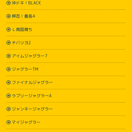
沖ドキ！BLACK
押忍！番長4
Ｌ南国育ち
チバリヨ2
アイムジャグラー7
ジャグラーTM
ファイナルジャグラー
ラブリージャグラーA
ジャンキージャグラー
マイジャグラー