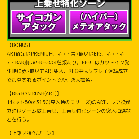
【BONUS】
ART確定のPREMIUM、赤7・青7揃いのBIG、赤7・赤
7・BAR揃いのREGの4種類あり。BIG中はカットイン発
生時に赤7揃いでART突入、REG中はリプレイ連続成立
で加算されるポイントでART突入抽選。
【BIG BAN RUSH(ART)】
1セット50or315G(突入時のフリーズ)のART。レア役成
立時はゲーム数上乗せ、上乗せ特化ゾーンの突入抽選な
どを行う。
【上乗せ特化ゾーン】