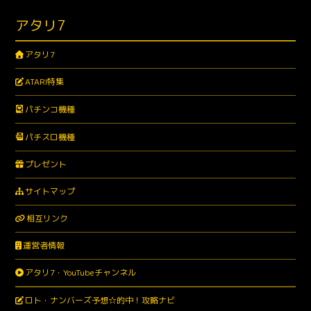
アタリ7
アタリ7
ATARI特集
パチンコ機種
パチスロ機種
プレゼント
サイトマップ
相互リンク
運営者情報
アタリ7・YouTubeチャンネル
ロト・ナンバーズ予想☆的中！攻略ナビ