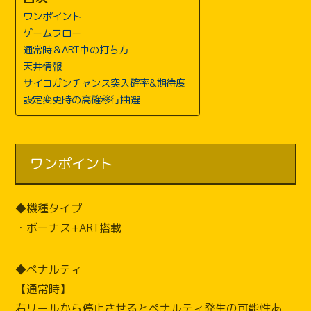
ワンポイント
ゲームフロー
通常時＆ART中の打ち方
天井情報
サイコガンチャンス突入確率&期待度
設定変更時の高確移行抽選
ワンポイント
◆機種タイプ
・ボーナス+ART搭載
◆ペナルティ
【通常時】
右リールから停止させるとペナルティ発生の可能性あ