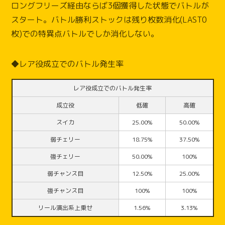
ロングフリーズ経由ならば3個獲得した状態でバトルが
スタート。バトル勝利ストックは残り枚数消化(LAST0
枚)での特異点バトルでしか消化しない。
◆レア役成立でのバトル発生率
レア役成立でのバトル発生率
成立役
低確
高確
スイカ
25.00%
50.00%
弱チェリー
18.75%
37.50%
強チェリー
50.00%
100%
弱チャンス目
12.50%
25.00%
強チャンス目
100%
100%
リール演出系上乗せ
1.56%
3.13%