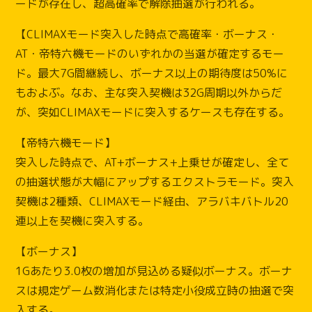
ードが存在し、超高確率で解除抽選が行われる。
【CLIMAXモード突入した時点で高確率・ボーナス・
AT・帝特六機モードのいずれかの当選が確定するモー
ド。最大7G間継続し、ボーナス以上の期待度は50%に
もおよぶ。なお、主な突入契機は32G周期以外からだ
が、突如CLIMAXモードに突入するケースも存在する。
【帝特六機モード】
突入した時点で、AT+ボーナス+上乗せが確定し、全て
の抽選状態が大幅にアップするエクストラモード。突入
契機は2種類、CLIMAXモード経由、アラバキバトル20
連以上を契機に突入する。
【ボーナス】
1Gあたり3.0枚の増加が見込める疑似ボーナス。ボーナ
スは規定ゲーム数消化または特定小役成立時の抽選で突
入する。