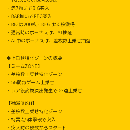
・赤7揃いでBIG突入
・BAR揃いでREG突入
・BIGは200枚・REGは50枚獲得
・通常時のボーナスは、AT抽選
・AT中のボーナスは、差枚数上乗せ抽選
◆上乗せ特化ゾーンの概要
【ミームZONE】
・差枚数上乗せ特化ゾーン
・5G間毎ゲーム上乗せ
・レア役変換演出発生で0G連上乗せ
【殲滅RUSH】
・差枚数上乗せ特化ゾーン
・特異点5体撃破で突入
・突入時の枚数からスタート