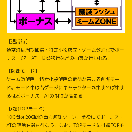
【通常時】
通常時は周期抽選・特定小役成立・ゲーム数消化でボー
ナス・CZ・AT・状態移行などの抽選が行われる。
【防衛モード】
ゲーム数解除・特定小役解除の期待が高まる前兆モー
ド。モード中は右ゲージにキャラクターが集まれば集ま
るほどボーナス・ATの期待が高まる
【(超)TOPモード】
10G間or20G間の自力解除ゾーン。全役にてボーナス・
ATの解除抽選を行なう。なお、TOPモードには超TOPモ