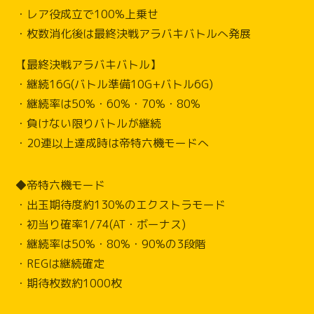
・レア役成立で100%上乗せ
・枚数消化後は最終決戦アラバキバトルへ発展
【最終決戦アラバキバトル】
・継続16G(バトル準備10G+バトル6G)
・継続率は50%・60%・70%・80%
・負けない限りバトルが継続
・20連以上達成時は帝特六機モードへ
◆帝特六機モード
・出玉期待度約130%のエクストラモード
・初当り確率1/74(AT・ボーナス)
・継続率は50%・80%・90%の3段階
・REGは継続確定
・期待枚数約1000枚