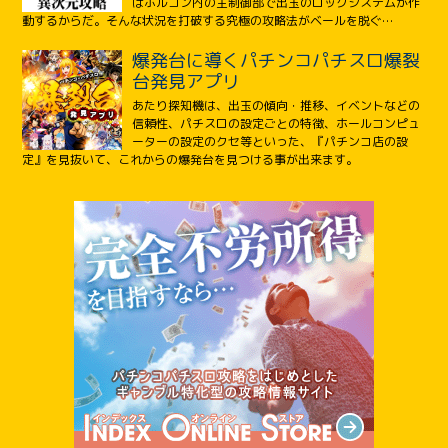
ばホルコン内の主制御部で出玉のロックシステムが作
動するからだ。そんな状況を打破する究極の攻略法がベールを脱ぐ…
爆発台に導くパチンコパチスロ爆裂
台発見アプリ
あたり探知機は、出玉の傾向・推移、イベントなどの
信頼性、パチスロの設定ごとの特徴、ホールコンピュ
ーターの設定のクセ等といった、『パチンコ店の設
定』を見抜いて、これからの爆発台を見つける事が出来ます。