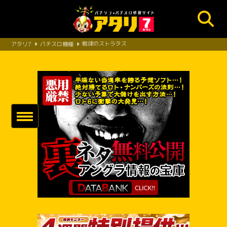
戦律のストラタス
アタリ7
パチスロ機種