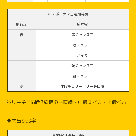
AT・ボーナス当選期待度
期待度
成立役
低
弱チャンス目
弱チェリー
スイカ
強チャンス目
強チェリー
高
中段チェリー・リーチ目※
※リーチ目同色7絵柄の一直線・中段スイカ・上段ベル
◆大当り比率
通常時(非帝特六機)