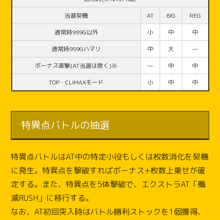
当選契機
AT
BIG
REG
通常時999G以外
小
中
中
通常時999Gハマリ
中
大
—
ボーナス直撃(AT当選は除く)※
—
中
中
TOP・CLIMAXモード
小
中
中
特異点バトルの抽選
特異点バトルはAT中の特定小役もしくは枚数消化を契機
に発生。特異点を撃破すればボーナス+枚数上乗せが確
定する。また、特異点を5体撃破で、エクストラAT「殲
滅RUSH」に移行する。
なお、AT初回突入時はバトル勝利ストックを1個獲得、