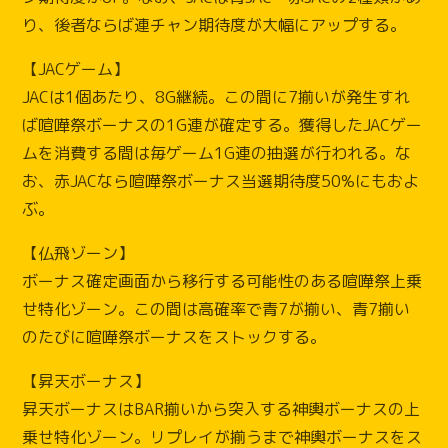
り、後者ならば連チャン期待度が大幅にアップする。
【JACゲーム】
JACは1個あたり、8G継続。この間に7揃いが発生すれ
ば喧嘩祭ボーナスの1G連が確定する。獲得したJACゲー
ムを消費する間は毎ゲーム1G連の抽選が行われる。な
お、赤JACなら喧嘩祭ボーナス当選期待度50%にもおよ
ぶ。
【仏飛ゾーン】
ボーナス確定画面から移行する可能性のある喧嘩祭上乗
せ特化ゾーン。この間は高確率で青7が揃い、青7揃い
のたびに喧嘩祭ボーナスをストックする。
【昇天ボーナス】
昇天ボーナスはBAR揃いから突入する神輿ボーナスの上
乗せ特化ゾーン。リプレイが揃うまで神輿ボーナスをス