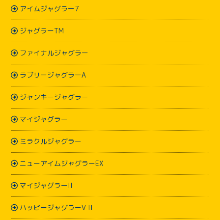
アイムジャグラー7
ジャグラーTM
ファイナルジャグラー
ラブリージャグラーA
ジャンキージャグラー
マイジャグラー
ミラクルジャグラー
ニューアイムジャグラーEX
マイジャグラーII
ハッピージャグラーV II