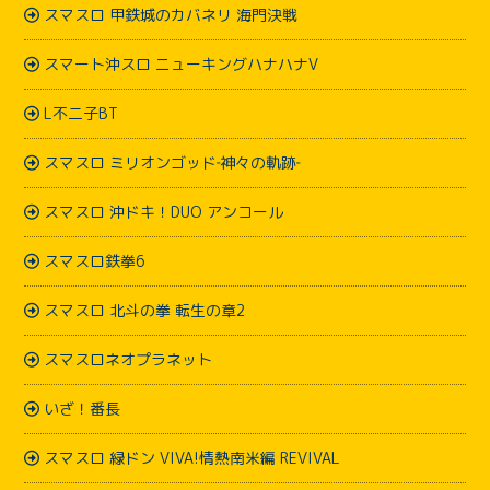
スマスロ 甲鉄城のカバネリ 海門決戦
スマート沖スロ ニューキングハナハナV
L不二子BT
スマスロ ミリオンゴッド‐神々の軌跡‐
スマスロ 沖ドキ！DUO アンコール
スマスロ鉄拳6
スマスロ 北斗の拳 転生の章2
スマスロネオプラネット
いざ！番長
スマスロ 緑ドン VIVA!情熱南米編 REVIVAL