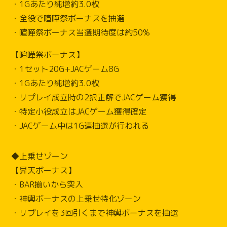
・1Gあたり純増約3.0枚
・全役で喧嘩祭ボーナスを抽選
・喧嘩祭ボーナス当選期待度は約50%
【喧嘩祭ボーナス】
・1セット20G+JACゲーム8G
・1Gあたり純増約3.0枚
・リプレイ成立時の2択正解でJACゲーム獲得
・特定小役成立はJACゲーム獲得確定
・JACゲーム中は1G連抽選が行われる
◆上乗せゾーン
【昇天ボーナス】
・BAR揃いから突入
・神輿ボーナスの上乗せ特化ゾーン
・リプレイを3回引くまで神輿ボーナスを抽選