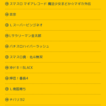
スマスロ マギアレコード 魔法少女まどか☆マギカ外伝
吉宗
Ｌスーパービンゴネオ
Lサラリーマン金太郎
パチスロハイパーラッシュ
スマスロ真・北斗無双
沖ドキ！BLACK
押忍！番長4
Ｌ南国育ち
チバリヨ2