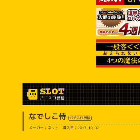
パチスロ機種
なでしこ侍
パチスロ機種
メーカー
ネット
導入日
2013-10-07