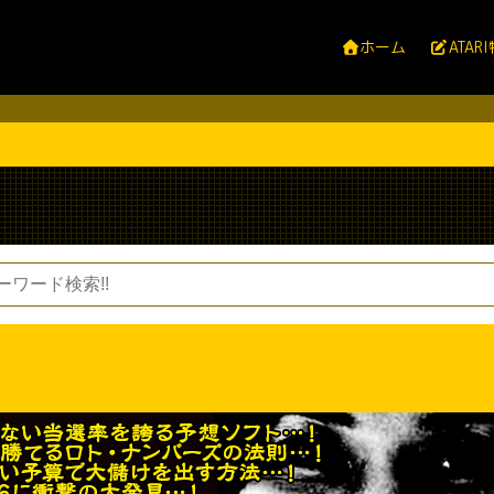
ホーム
ATAR