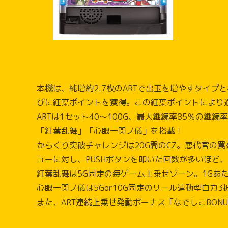
本機は、純増約2.7枚のARTで出玉を増やすタイ
びに紅葉ポイントを獲得。この紅葉ポイントにより通
ARTは1セット40〜100G、最大継続率85％の
「紅葉乱舞」「心眼一閃ノ儀」を搭載！
からくり突破チャレンジは20G間のCZ。悪代官の
ョーに対し、PUSHボタンを叩いた回数が多いほど
紅葉乱舞は5G固定の毎ゲーム上乗せゾーン。1Gあた
心眼一閃ノ儀は5Gor10G固定のリール連動型自力
また、ART連続上乗せ発動ボーナス「なでしこBON