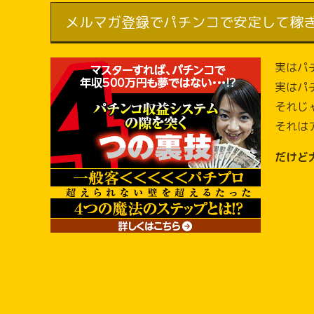
メルマガ登録でパチンコで安定して稼
実はパ
実はパ
それじ
それは
だけど