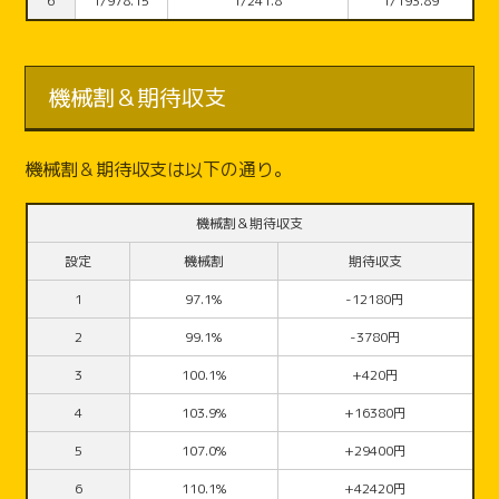
6
1/978.15
1/241.8
1/193.89
機械割＆期待収支
機械割＆期待収支は以下の通り。
機械割＆期待収支
設定
機械割
期待収支
1
97.1%
-12180円
2
99.1%
-3780円
3
100.1%
+420円
4
103.9%
+16380円
5
107.0%
+29400円
6
110.1%
+42420円