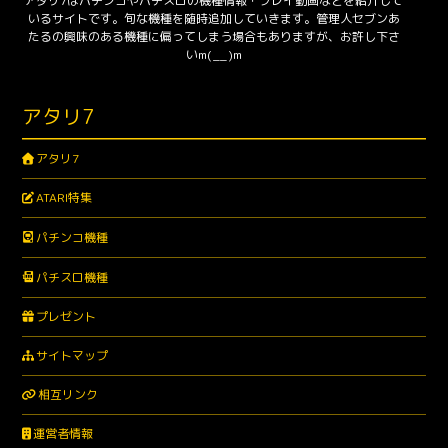
アタリ7はパチンコやパチスロの機種情報・プレイ動画などを紹介して
いるサイトです。旬な機種を随時追加していきます。管理人セブンあ
たるの興味のある機種に偏ってしまう場合もありますが、お許し下さ
いm(__)m
アタリ7
アタリ7
ATARI特集
パチンコ機種
パチスロ機種
プレゼント
サイトマップ
相互リンク
運営者情報