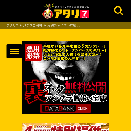
鬼浜外伝ハヤト疾風伝
アタリ7
パチスロ機種