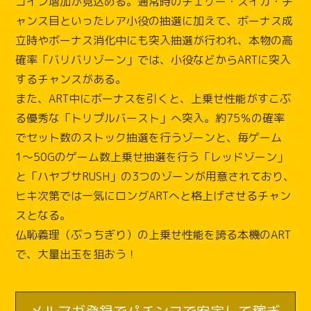
コイン増加が見込める。通常時のチェリー・スイカ・チ
ャンス目といったレア小役の抽選に加えて、ボーナス成
立時やボーナス消化中にも突入抽選が行われ、本物の高
確率「バリバリゾーン」では、小役などからARTに突入
するチャンスがある。
また、ART中にボーナスを引くと、上乗せ性能がすこぶ
る優秀な「トリプルバースト」へ突入。約75％の確率
でセット数のストック抽選を行うゾーンと、毎ゲーム
1〜50Gのゲーム数上乗せ抽選を行う「レッドゾーン」
と「ハヤブサRUSH」の3つのゾーンが用意されており、
ヒキ次第では一気にロングARTへと格上げさせるチャン
スとなる。
仏恥義理（ぶっちぎり）の上乗せ性能を誇る本機のART
で、大量出玉を狙おう！