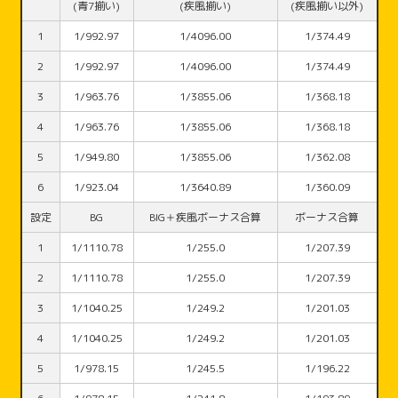
(青7揃い)
(疾風揃い)
(疾風揃い以外)
1
1/992.97
1/4096.00
1/374.49
2
1/992.97
1/4096.00
1/374.49
3
1/963.76
1/3855.06
1/368.18
4
1/963.76
1/3855.06
1/368.18
5
1/949.80
1/3855.06
1/362.08
6
1/923.04
1/3640.89
1/360.09
設定
BG
BIG＋疾風ボーナス合算
ボーナス合算
1
1/1110.78
1/255.0
1/207.39
2
1/1110.78
1/255.0
1/207.39
3
1/1040.25
1/249.2
1/201.03
4
1/1040.25
1/249.2
1/201.03
5
1/978.15
1/245.5
1/196.22