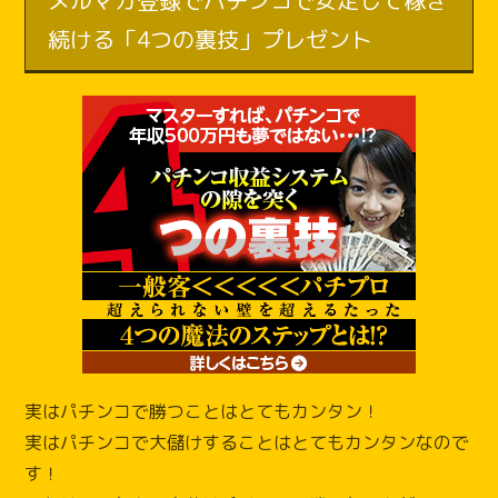
メルマガ登録でパチンコで安定して稼ぎ
続ける「4つの裏技」プレゼント
実はパチンコで勝つことはとてもカンタン！
実はパチンコで大儲けすることはとてもカンタンなので
す！