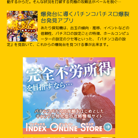
動するからだ。そんな状況を打破する究極の攻略法がベールを脱ぐ…
爆発台に導くパチンコパチスロ爆裂
台発見アプリ
あたり探知機は、出玉の傾向・推移、イベントなどの
信頼性、パチスロの設定ごとの特徴、ホールコンピュ
ーターの設定のクセ等といった、『パチンコ店の設
定』を見抜いて、これからの爆発台を見つける事が出来ます。