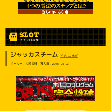
パチスロ機種
ジャッカスチーム
パチスロ機種
メーカー
大都技研
導入日
2015-08-03