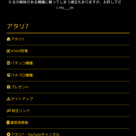
たるの興味のある機種に偏ってしまう場合もありますが、お許し下さ
いm(__)m
アタリ7
アタリ7
ATARI特集
パチンコ機種
パチスロ機種
プレゼント
サイトマップ
相互リンク
運営者情報
アタリ7・YouTubeチャンネル