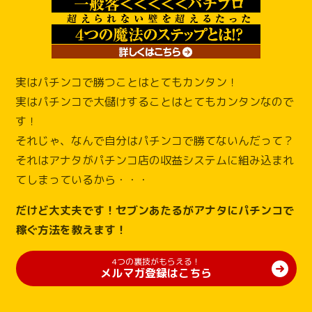
実はパチンコで勝つことはとてもカンタン！
実はパチンコで大儲けすることはとてもカンタンなので
す！
それじゃ、なんで自分はパチンコで勝てないんだって？
それはアナタがパチンコ店の収益システムに組み込まれ
てしまっているから・・・
だけど大丈夫です！セブンあたるがアナタにパチンコで
稼ぐ方法を教えます！
4つの裏技がもらえる！
メルマガ登録はこちら