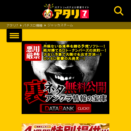
ジャッカスチーム
アタリ7
パチスロ機種