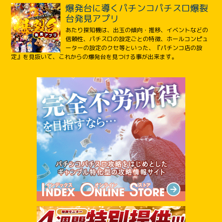
爆発台に導くパチンコパチスロ爆裂
台発見アプリ
あたり探知機は、出玉の傾向・推移、イベントなどの
信頼性、パチスロの設定ごとの特徴、ホールコンピュ
ーターの設定のクセ等といった、『パチンコ店の設
定』を見抜いて、これからの爆発台を見つける事が出来ます。