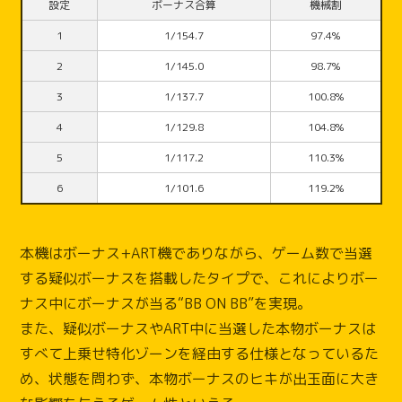
設定
ボーナス合算
機械割
1
1/154.7
97.4%
2
1/145.0
98.7%
3
1/137.7
100.8%
4
1/129.8
104.8%
5
1/117.2
110.3%
6
1/101.6
119.2%
本機はボーナス+ART機でありながら、ゲーム数で当選
する疑似ボーナスを搭載したタイプで、これによりボー
ナス中にボーナスが当る“BB ON BB”を実現。
また、疑似ボーナスやART中に当選した本物ボーナスは
すべて上乗せ特化ゾーンを経由する仕様となっているた
め、状態を問わず、本物ボーナスのヒキが出玉面に大き