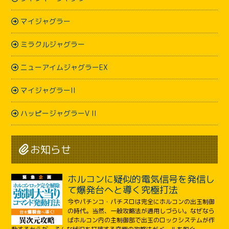
マイジャグラー
ミラクルジャグラー
ニューアイムジャグラーEX
マイジャグラーII
ハッピージャグラーV II
お知らせ
ホルコンに疑似的電気信号を発信し
て爆発台へと導く究極打法
今やパチンコ・パチスロは完全にホルコンの出玉制御
の時代。当然、一般攻略法が通用しづらい。なぜなら
ばホルコン内の主制御部で出玉のロックシステムが作