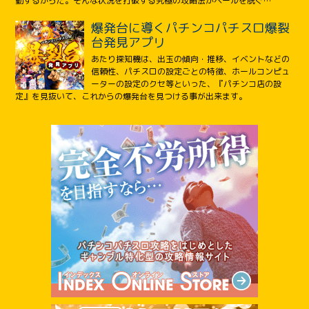
動するからだ。そんな状況を打破する究極の攻略法がベールを脱ぐ…
爆発台に導くパチンコパチスロ爆裂
台発見アプリ
あたり探知機は、出玉の傾向・推移、イベントなどの
信頼性、パチスロの設定ごとの特徴、ホールコンピュ
ーターの設定のクセ等といった、『パチンコ店の設
定』を見抜いて、これからの爆発台を見つける事が出来ます。