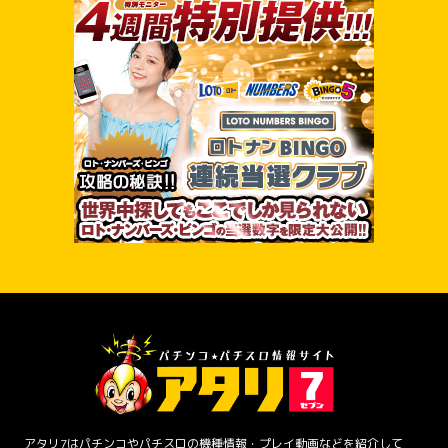
アタリ7はパチンコやパチスロの機種情報・プレイ動画などを紹介して