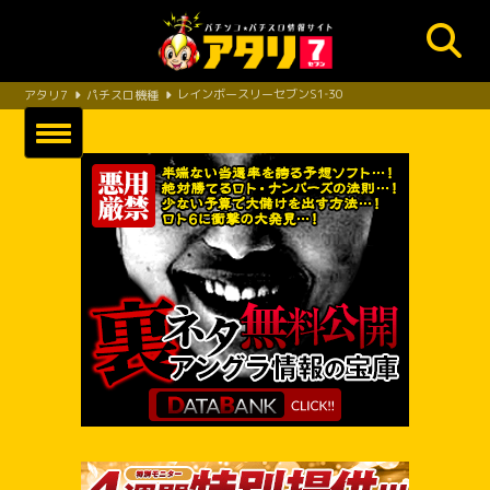
レインボースリーセブンS1‐30
アタリ7
パチスロ機種