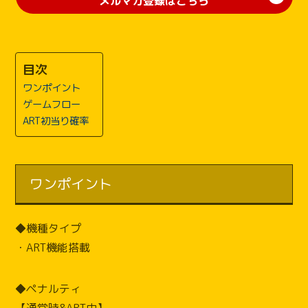
メルマガ登録はこちら
目次
ワンポイント
ゲームフロー
ART初当り確率
ワンポイント
◆機種タイプ
・ART機能搭載
◆ペナルティ
【通常時&ART中】