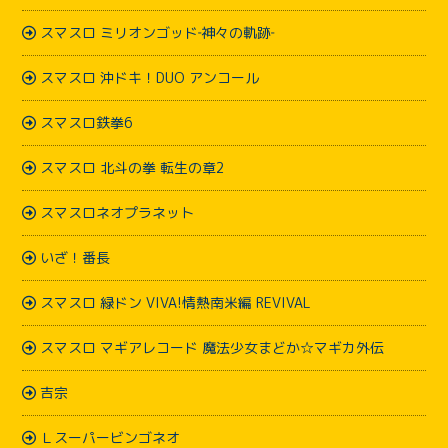
スマスロ ミリオンゴッド‐神々の軌跡‐
スマスロ 沖ドキ！DUO アンコール
スマスロ鉄拳6
スマスロ 北斗の拳 転生の章2
スマスロネオプラネット
いざ！番長
スマスロ 緑ドン VIVA!情熱南米編 REVIVAL
スマスロ マギアレコード 魔法少女まどか☆マギカ外伝
吉宗
Ｌスーパービンゴネオ