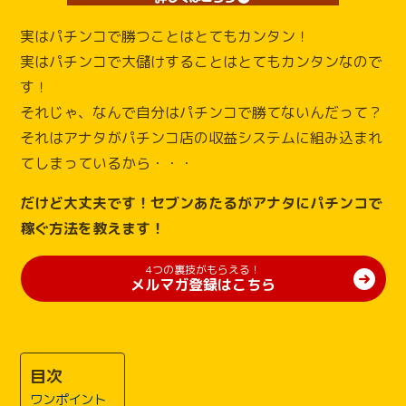
実はパチンコで勝つことはとてもカンタン！
実はパチンコで大儲けすることはとてもカンタンなので
す！
それじゃ、なんで自分はパチンコで勝てないんだって？
それはアナタがパチンコ店の収益システムに組み込まれ
てしまっているから・・・
だけど大丈夫です！セブンあたるがアナタにパチンコで
稼ぐ方法を教えます！
4つの裏技がもらえる！
メルマガ登録はこちら
目次
ワンポイント