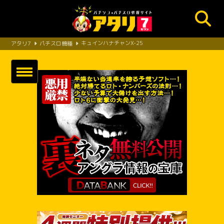
キュインハナチャンX-25
アタリ7
パチスロ機種