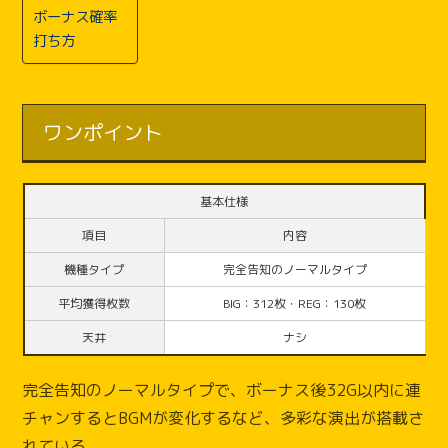
ボーナス確率
打ち方
ワンポイント
基本仕様
項目
内容
機種タイプ
完全告知のノーマルタイプ
平均獲得枚数
BIG：312枚・REG：130枚
天井
ナシ
完全告知のノーマルタイプで、ボーナス後32G以内に連
チャンするとBGMが変化するなど、多彩な演出が搭載さ
れている。