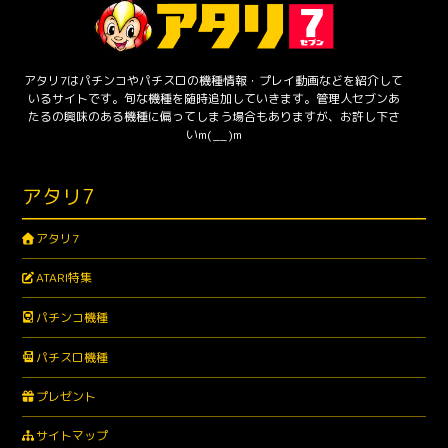
アタリ7はパチンコやパチスロの機種情報・プレイ動画などを紹介して
いるサイトです。旬な機種を随時追加していきます。管理人セブンあ
たるの興味のある機種に偏ってしまう場合もありますが、お許し下さ
いm(__)m
アタリ7
アタリ7
ATARI特集
パチンコ機種
パチスロ機種
プレゼント
サイトマップ