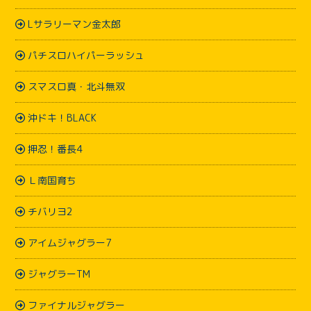
Lサラリーマン金太郎
パチスロハイパーラッシュ
スマスロ真・北斗無双
沖ドキ！BLACK
押忍！番長4
Ｌ南国育ち
チバリヨ2
アイムジャグラー7
ジャグラーTM
ファイナルジャグラー