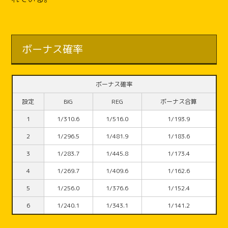
ボーナス確率
ボーナス確率
設定
BIG
REG
ボーナス合算
1
1/310.6
1/516.0
1/193.9
2
1/296.5
1/481.9
1/183.6
3
1/283.7
1/445.8
1/173.4
4
1/269.7
1/409.6
1/162.6
5
1/256.0
1/376.6
1/152.4
6
1/240.1
1/343.1
1/141.2