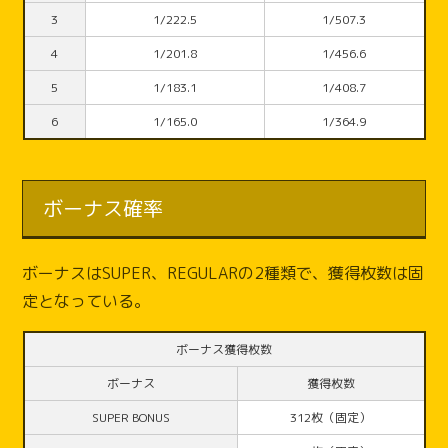
3
1/222.5
1/507.3
4
1/201.8
1/456.6
5
1/183.1
1/408.7
6
1/165.0
1/364.9
ボーナス確率
ボーナスはSUPER、REGULARの2種類で、獲得枚数は固
定となっている。
ボーナス獲得枚数
ボーナス
獲得枚数
SUPER BONUS
312枚（固定）