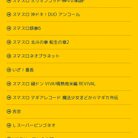
スマスロ ミリオンゴッド‐神々の軌跡‐
スマスロ 沖ドキ！DUO アンコール
スマスロ鉄拳6
スマスロ 北斗の拳 転生の章2
スマスロネオプラネット
いざ！番長
スマスロ 緑ドン VIVA!情熱南米編 REVIVAL
スマスロ マギアレコード 魔法少女まどか☆マギカ外伝
吉宗
Ｌスーパービンゴネオ