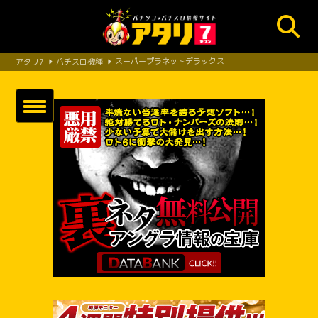
スーパープラネットデラックス
アタリ7
パチスロ機種