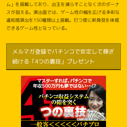
ム」を搭載しており、出玉を減らすことなく次のボーナ
スが狙える。演出面では、ゲーム性の幅を広げる多彩な
違和感演出を150種類以上搭載。打つ度に新発見を体感
できるゲーム性となっている。
メルマガ登録でパチンコで安定して稼ぎ
続ける「4つの裏技」プレゼント