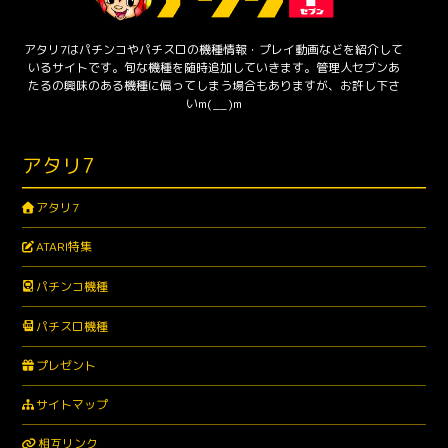
アタリ7はパチンコやパチスロの機種情報・プレイ動画などを紹介して
いるサイトです。旬な機種を随時追加していきます。管理人セブンあ
たるの興味のある機種に偏ってしまう場合もありますが、お許し下さ
いm(__)m
アタリ7
アタリ7
ATARI特集
パチンコ機種
パチスロ機種
プレゼント
サイトマップ
相互リンク