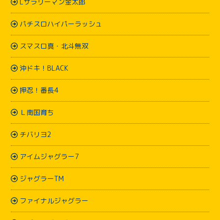
Lサラリーマン金太郎
パチスロハイパーラッシュ
スマスロ真・北斗無双
沖ドキ！BLACK
押忍！番長4
Ｌ南国育ち
チバリヨ2
アイムジャグラー7
ジャグラーTM
ファイナルジャグラー