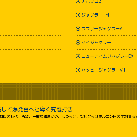
チバリヨ2
ジャグラーTM
ラブリージャグラーA
マイジャグラー
ニューアイムジャグラーEX
ハッピージャグラーV II
信して爆発台へと導く究極打法
制御の時代。当然、一般攻略法が通用しづらい。なぜならばホルコン内の主制御部