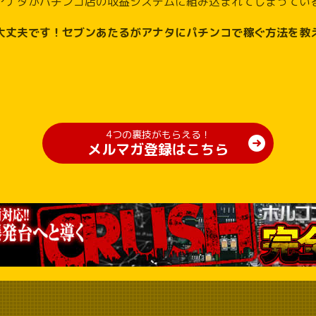
アナタがパチンコ店の収益システムに組み込まれてしまってい
大丈夫です！セブンあたるがアナタにパチンコで稼ぐ方法を教
4つの裏技がもらえる！
メルマガ登録はこちら