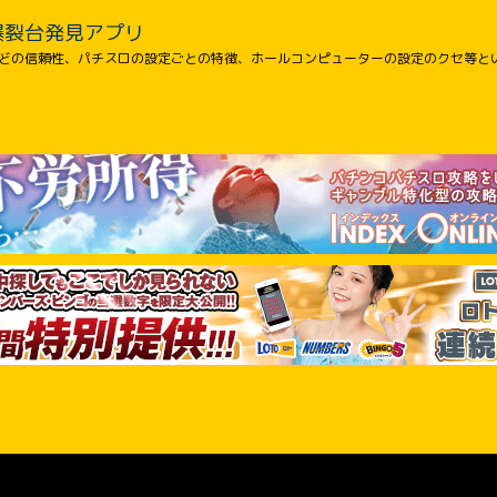
爆裂台発見アプリ
どの信頼性、パチスロの設定ごとの特徴、ホールコンピューターの設定のクセ等と