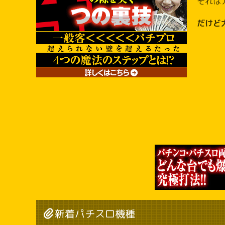
それは
だけど
新着パチスロ機種