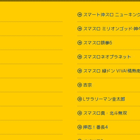
スマート沖スロ ニューキン
スマスロ ミリオンゴッド‐神
スマスロ鉄拳6
スマスロネオプラネット
スマスロ 緑ドン VIVA!情熱南米
吉宗
Lサラリーマン金太郎
スマスロ真・北斗無双
押忍！番長4