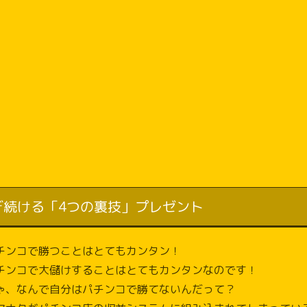
ぎ続ける「4つの裏技」プレゼント
チンコで勝つことはとてもカンタン！
チンコで大儲けすることはとてもカンタンなのです！
ゃ、なんで自分はパチンコで勝てないんだって？