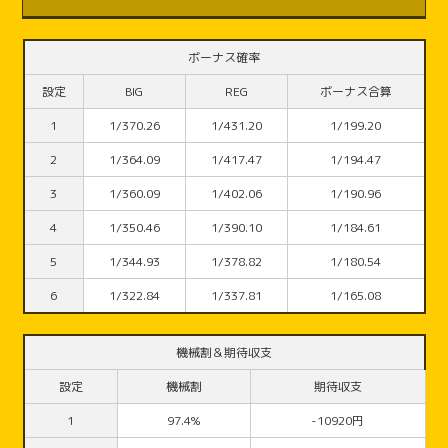
ボーナス確率
設定
BIG
REG
ボーナス合算
1
1/370.26
1/431.20
1/199.20
2
1/364.09
1/417.47
1/194.47
3
1/360.09
1/402.06
1/190.96
4
1/350.46
1/390.10
1/184.61
5
1/344.93
1/378.82
1/180.54
6
1/322.84
1/337.81
1/165.08
機械割＆期待収支
設定
機械割
期待収支
1
97.4%
-10920円