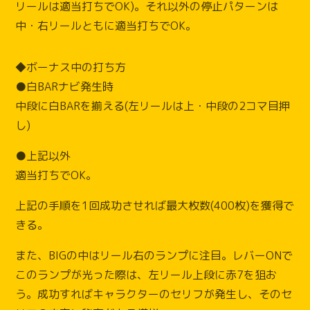
リールは適当打ちでOK)。それ以外の停止パターンは
中・右リールともに適当打ちでOK。
◆ボーナス中の打ち方
●白BARナビ発生時
中段に白BARを揃える(左リールは上・中段の2コマ目押
し)
●上記以外
適当打ちでOK。
上記の手順を1回成功させれば最大枚数(400枚)を獲得で
きる。
また、BIGの中はリール右のランプに注目。レバーONで
このランプが光った際は、左リール上段に赤7を狙お
う。成功すればキャラクターのセリフが発生し、そのセ