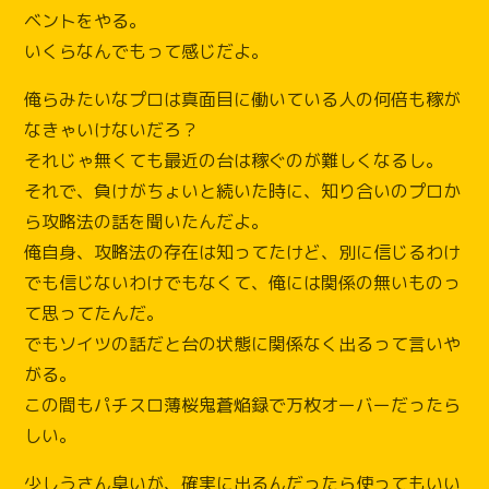
ベントをやる。
いくらなんでもって感じだよ。
俺らみたいなプロは真面目に働いている人の何倍も稼が
なきゃいけないだろ？
それじゃ無くても最近の台は稼ぐのが難しくなるし。
それで、負けがちょいと続いた時に、知り合いのプロか
ら攻略法の話を聞いたんだよ。
俺自身、攻略法の存在は知ってたけど、別に信じるわけ
でも信じないわけでもなくて、俺には関係の無いものっ
て思ってたんだ。
でもソイツの話だと台の状態に関係なく出るって言いや
がる。
この間もパチスロ薄桜鬼蒼焔録で万枚オーバーだったら
しい。
少しうさん臭いが、確実に出るんだったら使ってもいい