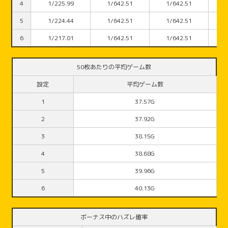
4
1/225.99
1/642.51
1/642.51
5
1/224.44
1/642.51
1/642.51
6
1/217.01
1/642.51
1/642.51
50枚あたりの平均ゲーム数
設定
平均ゲーム数
1
37.57G
2
37.92G
3
38.15G
4
38.68G
5
39.96G
6
40.13G
ボーナス中のハズレ確率