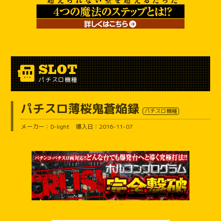
パチスロ機種
パチスロ薄桜鬼蒼焔録
パチスロ機種
メーカー
D-light
導入日
2016-11-07