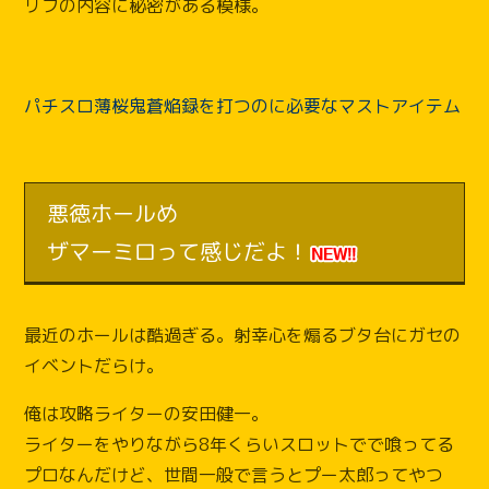
リフの内容に秘密がある模様。
パチスロ薄桜鬼蒼焔録を打つのに必要なマストアイテム
悪徳ホールめ
ザマーミロって感じだよ！
最近のホールは酷過ぎる。射幸心を煽るブタ台にガセの
イベントだらけ。
俺は攻略ライターの安田健一。
ライターをやりながら8年くらいスロットでで喰ってる
プロなんだけど、世間一般で言うとプー太郎ってやつ