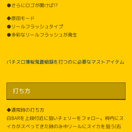
●さらにロゴが開けば!?
◆原田モード
●リールフラッシュタイプ
●多彩なリールフラッシュが発生
パチスロ薄桜鬼蒼焔録を打つのに必要なマストアイテム
打ち方
◆通常時の打ち方
白BARを上段付近に狙いチェリーをフォロー。枠内にス
イカがスベってきた時のみ中リールにスイカを狙う(右