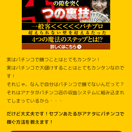
実はパチンコで勝つことはとてもカンタン！
実はパチンコで大儲けすることはとてもカンタンなので
す！
それじゃ、なんで自分はパチンコで勝てないんだって？
それはアナタがパチンコ店の収益システムに組み込まれ
てしまっているから・・・
だけど大丈夫です！セブンあたるがアナタにパチンコで
稼ぐ方法を教えます！