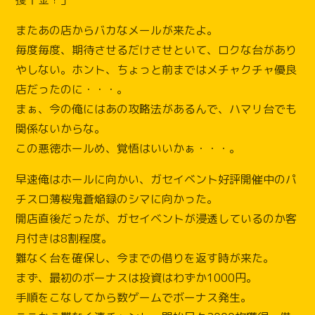
またあの店からバカなメールが来たよ。
毎度毎度、期待させるだけさせといて、ロクな台があり
やしない。ホント、ちょっと前まではメチャクチャ優良
店だったのに・・・。
まぁ、今の俺にはあの攻略法があるんで、ハマリ台でも
関係ないからな。
この悪徳ホールめ、覚悟はいいかぁ・・・。
早速俺はホールに向かい、ガセイベント好評開催中のパ
チスロ薄桜鬼蒼焔録のシマに向かった。
開店直後だったが、ガセイベントが浸透しているのか客
月付きは8割程度。
難なく台を確保し、今までの借りを返す時が来た。
まず、最初のボーナスは投資はわずか1000円。
手順をこなしてから数ゲームでボーナス発生。