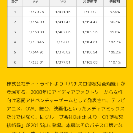
設定
BIG
REG
合成確率
機械割
1
1/370.26
1/431.16
1/199.2
97.4%
2
1/364.09
1/417.43
1/194.47
98.7%
3
1/360.09
1/402.06
1/189.96
99.8%
4
1/350.46
1/390.1
1/184.61
102.7%
5
1/344.93
1/378.82
1/180.54
106.2%
6
1/322.84
1/377.81
1/165.08
110.1%
株式会社ディ・ライトより「パチスロ薄桜鬼蒼焔録」が
登場する。2008年にアイディアファクトリーから女性
向け恋愛アドベンチャーゲームとして発表され、テレビ
アニメ、OVA、舞台、映画化といったメディアミックス
だけではなく、同グループ会社Daiichiより「CR 薄桜鬼
緋焔録」が2013年に登場。本機はそのパチスロ版とな