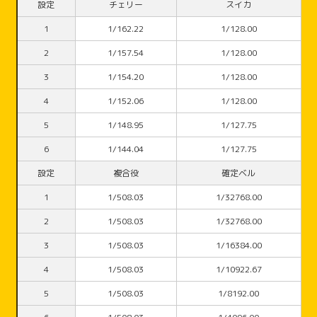
設定
チェリー
スイカ
1
1/162.22
1/128.00
2
1/157.54
1/128.00
3
1/154.20
1/128.00
4
1/152.06
1/128.00
5
1/148.95
1/127.75
6
1/144.04
1/127.75
設定
複合役
確定ベル
1
1/508.03
1/32768.00
2
1/508.03
1/32768.00
3
1/508.03
1/16384.00
4
1/508.03
1/10922.67
5
1/508.03
1/8192.00