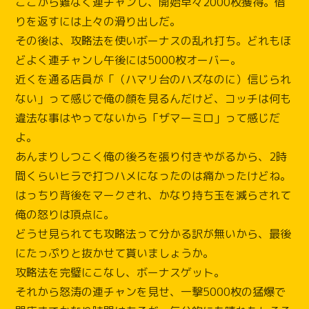
ここから難なく連チャンし、開始早々2000枚獲得。借
りを返すには上々の滑り出しだ。
その後は、攻略法を使いボーナスの乱れ打ち。どれもほ
どよく連チャンし午後には5000枚オーバー。
近くを通る店員が「（ハマリ台のハズなのに）信じられ
ない」って感じで俺の顔を見るんだけど、コッチは何も
違法な事はやってないから「ザマーミロ」って感じだ
よ。
あんまりしつこく俺の後ろを張り付きやがるから、2時
間くらいヒラで打つハメになったのは痛かったけどね。
はっちり背後をマークされ、かなり持ち玉を減らされて
俺の怒りは頂点に。
どうせ見られても攻略法って分かる訳が無いから、最後
にたっぷりと抜かせて貰いましょうか。
攻略法を完璧にこなし、ボーナスゲット。
それから怒涛の連チャンを見せ、一撃5000枚の猛爆で