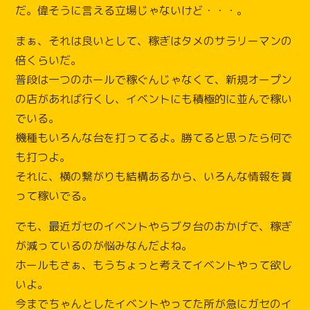
だ。偉そうに言える立場じゃないけど・・・。
まぁ、それは良いとして、稼ぎはタメのサラリーマンの
倍くらいだ。
普段は一つのホールで稼ぐんじゃなくて、新規オープン
の店があれば行くし、イベントにも積極的に並んで稼い
でいる。
機種もいろんな台を打ってるよ。勝てると思ったら何で
も打つよ。
それに、横の繋がりも結構あるから、いろんな情報を貰
って稼いでる。
でも、最近ガセのイベントやらブタ台のおかげで、稼ぎ
が減っているのが悩みなんだよね。
ホールもさぁ、もうちょっと考えてイベントやって欲し
いよ。
今までちゃんとしたイベントやってた所が急にガセのイ