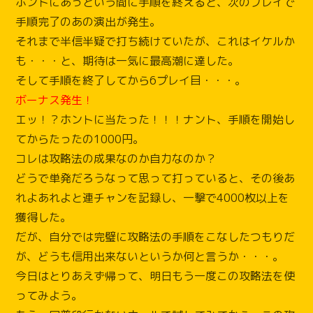
ホントにあっという間に手順を終えると、次のプレイで
手順完了のあの演出が発生。
それまで半信半疑で打ち続けていたが、これはイケルか
も・・・と、期待は一気に最高潮に達した。
そして手順を終了してから6プレイ目・・・。
ボーナス発生！
エッ！？ホントに当たった！！！ナント、手順を開始し
てからたったの1000円。
コレは攻略法の成果なのか自力なのか？
どうで単発だろうなって思って打っていると、その後あ
れよあれよと連チャンを記録し、一撃で4000枚以上を
獲得した。
だが、自分では完璧に攻略法の手順をこなしたつもりだ
が、どうも信用出来ないというか何と言うか・・・。
今日はとりあえず帰って、明日もう一度この攻略法を使
ってみよう。