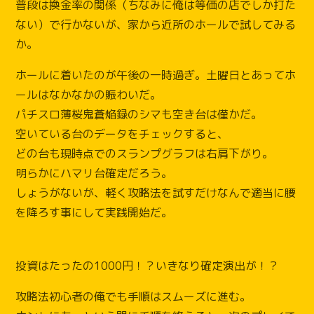
普段は換金率の関係（ちなみに俺は等価の店でしか打た
ない）で行かないが、家から近所のホールで試してみる
か。
ホールに着いたのが午後の一時過ぎ。土曜日とあってホ
ールはなかなかの賑わいだ。
パチスロ薄桜鬼蒼焔録のシマも空き台は僅かだ。
空いている台のデータをチェックすると、
どの台も現時点でのスランプグラフは右肩下がり。
明らかにハマリ台確定だろう。
しょうがないが、軽く攻略法を試すだけなんで適当に腰
を降ろす事にして実践開始だ。
投資はたったの1000円！？いきなり確定演出が！？
攻略法初心者の俺でも手順はスムーズに進む。