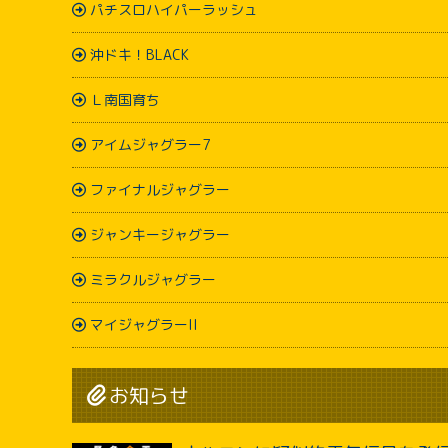
パチスロハイパーラッシュ
沖ドキ！BLACK
Ｌ南国育ち
アイムジャグラー7
ファイナルジャグラー
ジャンキージャグラー
ミラクルジャグラー
マイジャグラーII
お知らせ