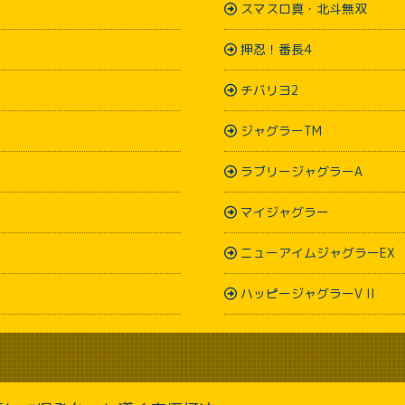
スマスロ真・北斗無双
押忍！番長4
チバリヨ2
ジャグラーTM
ラブリージャグラーA
マイジャグラー
ニューアイムジャグラーEX
ハッピージャグラーV II