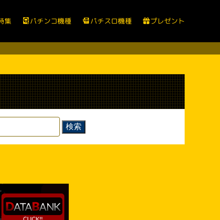
I特集
プレゼント
パチンコ機種
パチスロ機種