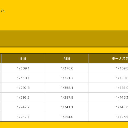
テム
BIG
REG
ボーナス
1/309.1
1/376.6
1/169.
1/318.1
1/321.3
1/159.
1/292.6
1/358.1
1/161.
1/295.2
1/297.9
1/148.
1/242.7
1/341.1
1/145.
1/252.1
1/254.0
1/126.