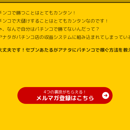
チンコで勝つことはとてもカンタン！
チンコで大儲けすることはとてもカンタンなのです！
ゃ、なんで自分はパチンコで勝てないんだって？
アナタがパチンコ店の収益システムに組み込まれてしまってい
大丈夫です！セブンあたるがアナタにパチンコで稼ぐ方法を教
4つの裏技がもらえる！
メルマガ登録はこちら