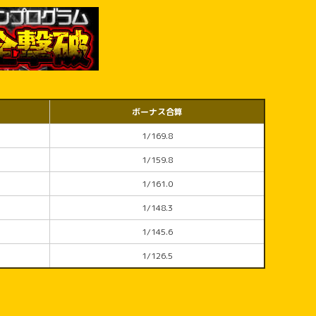
ボーナス合算
1/169.8
1/159.8
1/161.0
1/148.3
1/145.6
1/126.5