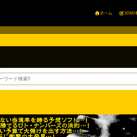
ホーム
ATAR