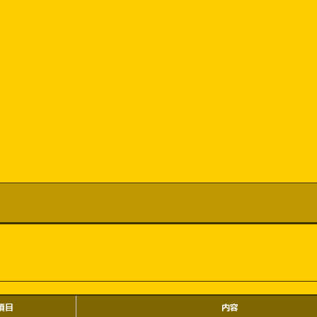
項目
内容