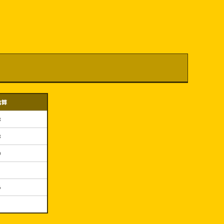
合算
8
8
0
3
6
5