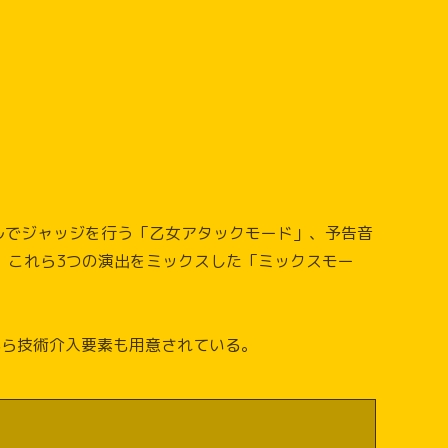
ルでジャッジを行う「乙女アタックモード」、予告音
、これら3つの演出をミックスした「ミックスモー
がら技術介入要素も用意されている。