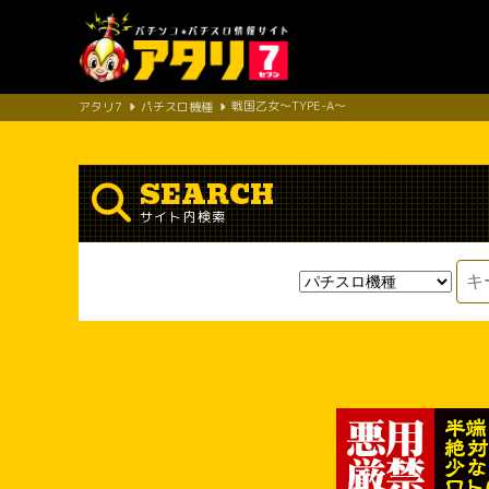
戦国乙女〜TYPE-A〜
アタリ7
パチスロ機種
サイト内検索