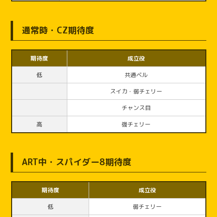
通常時・CZ期待度
期待度
成立役
低
共通ベル
スイカ・弱チェリー
チャンス目
高
強チェリー
ART中・スパイダー8期待度
期待度
成立役
低
弱チェリー