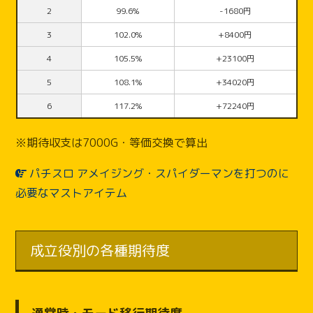
2
99.6%
-1680円
3
102.0%
+8400円
4
105.5%
+23100円
5
108.1%
+34020円
6
117.2%
+72240円
※期待収支は7000G・等価交換で算出
パチスロ アメイジング・スパイダーマンを打つのに
必要なマストアイテム
成立役別の各種期待度