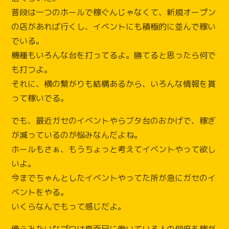
普段は一つのホールで稼ぐんじゃなくて、新規オープン
の店があれば行くし、イベントにも積極的に並んで稼い
でいる。
機種もいろんな台を打ってるよ。勝てると思ったら何で
も打つよ。
それに、横の繋がりも結構あるから、いろんな情報を貰
って稼いでる。
でも、最近ガセのイベントやらブタ台のおかげで、稼ぎ
が減っているのが悩みなんだよね。
ホールもさぁ、もうちょっと考えてイベントやって欲し
いよ。
今までちゃんとしたイベントやってた所が急にガセのイ
ベントをやる。
いくらなんでもって感じだよ。
俺らみたいなプロは真面目に働いている人の何倍も稼が