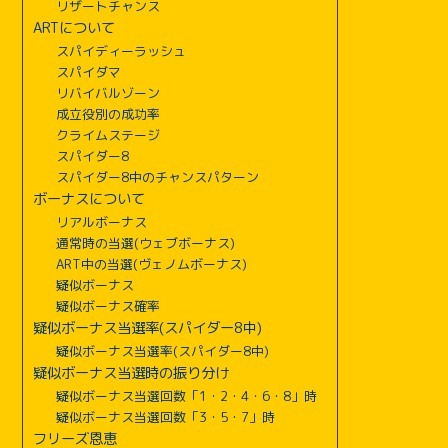
リザートチャンス
ARTについて
スパイディーラッシュ
スパイダマ
リバイバルゾーン
成立役別の成功率
クライムステージ
スパイダー8
スパイダー8中のチャンスパターン
ボーナスについて
リアルボーナス
通常時の当選(ウェブボーナス)
ART中の当選(ヴェノムボーナス)
疑似ボーナス
疑似ボーナス確率
疑似ボーナス当選率(スパイダー8中)
疑似ボーナス当選率(スパイダー8中)
疑似ボーナス当選時の振り分け
疑似ボーナス当選回数「1・2・4・6・8」時
疑似ボーナス当選回数「3・5・7」時
フリーズ恩恵