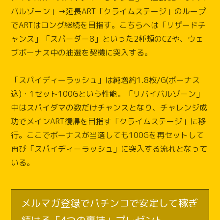
バルゾーン」→延長ART「クライムステージ」のループ
でARTはロング継続を目指す。こちらへは「リザードチ
ャンス」「スパーダー8」といった2種類のCZや、ウェ
ブボーナス中の抽選を契機に突入する。
「スパイディーラッシュ」は純増約1.8枚/G(ボーナス
込)・1セット100Gという性能。「リバイバルゾーン」
中はスパイダマの数だけチャンスとなり、チャレンジ成
功でメインART復帰を目指す「クライムステージ」に移
行。ここでボーナスが当選しても100Gを再セットして
再び「スパイディーラッシュ」に突入する流れとなって
いる。
メルマガ登録でパチンコで安定して稼ぎ
続ける「4つの裏技」プレゼント