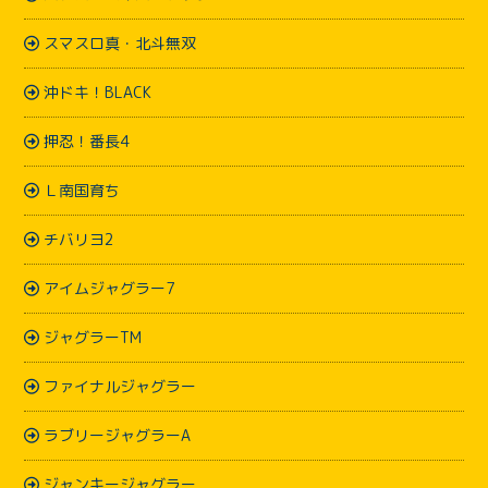
スマスロ真・北斗無双
沖ドキ！BLACK
押忍！番長4
Ｌ南国育ち
チバリヨ2
アイムジャグラー7
ジャグラーTM
ファイナルジャグラー
ラブリージャグラーA
ジャンキージャグラー