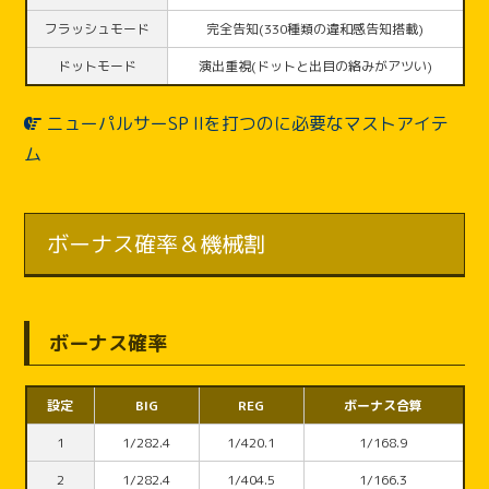
フラッシュモード
完全告知(330種類の違和感告知搭載)
ドットモード
演出重視(ドットと出目の絡みがアツい)
ニューパルサーSP IIを打つのに必要なマストアイテ
ム
ボーナス確率＆機械割
ボーナス確率
設定
BIG
REG
ボーナス合算
1
1/282.4
1/420.1
1/168.9
2
1/282.4
1/404.5
1/166.3