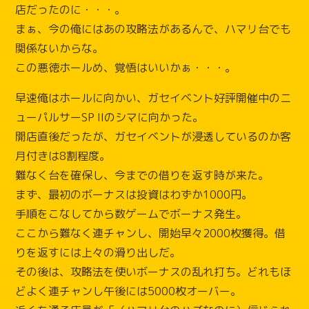
店だったのに・・・。
まぁ、今の俺にはあの攻略法があるんで、ハマリ台でも
関係ないからな。
この悪徳ホールめ、覚悟はいいかぁ・・・。
早速俺はホールに向かい、ガセイベント好評開催中のニ
ューパルサーSP IIのシマに向かった。
開店直後だったが、ガセイベントが浸透しているのか客
月付きは8割程度。
難なく台を確保し、今までの借りを返す時が来た。
まず、最初のボーナスは投資はわずか1000円。
手順をこなしてから数ゲームでボーナス発生。
ここから難なく連チャンし、開始早々2000枚獲得。借
りを返すには上々の滑り出しだ。
その後は、攻略法を使いボーナスの乱れ打ち。どれもほ
どよく連チャンし午後には5000枚オーバー。