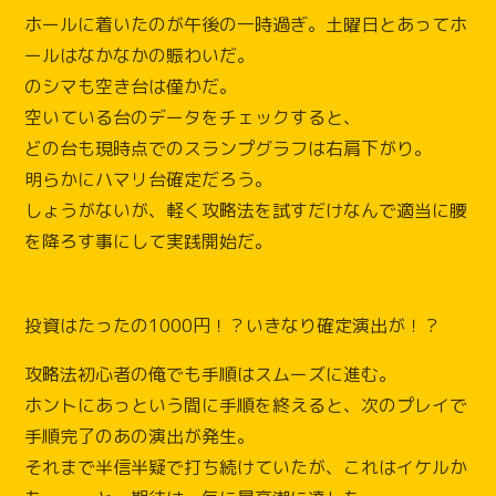
ホールに着いたのが午後の一時過ぎ。土曜日とあってホ
ールはなかなかの賑わいだ。
のシマも空き台は僅かだ。
空いている台のデータをチェックすると、
どの台も現時点でのスランプグラフは右肩下がり。
明らかにハマリ台確定だろう。
しょうがないが、軽く攻略法を試すだけなんで適当に腰
を降ろす事にして実践開始だ。
投資はたったの1000円！？いきなり確定演出が！？
攻略法初心者の俺でも手順はスムーズに進む。
ホントにあっという間に手順を終えると、次のプレイで
手順完了のあの演出が発生。
それまで半信半疑で打ち続けていたが、これはイケルか