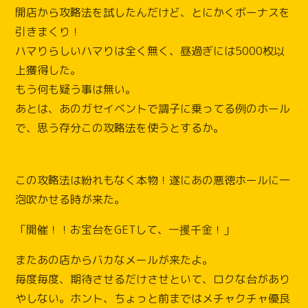
開店から攻略法を試したんだけど、とにかくボーナスを
引きまくり！
ハマりらしいハマりは全く無く、昼過ぎには5000枚以
上獲得した。
もう何も疑う事は無い。
あとは、あのガセイベントで調子に乗ってる例のホール
で、思う存分この攻略法を使うとするか。
この攻略法は紛れもなく本物！遂にあの悪徳ホールに一
泡吹かせる時が来た。
「開催！！お宝台をGETして、一攫千金！」
またあの店からバカなメールが来たよ。
毎度毎度、期待させるだけさせといて、ロクな台があり
やしない。ホント、ちょっと前まではメチャクチャ優良