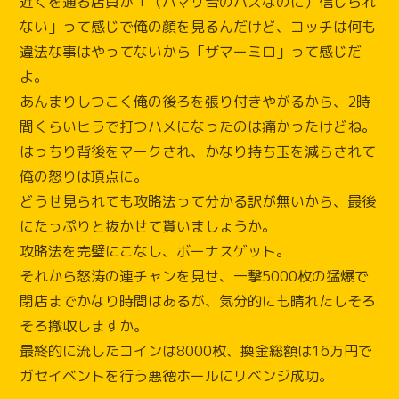
近くを通る店員が「（ハマリ台のハズなのに）信じられ
ない」って感じで俺の顔を見るんだけど、コッチは何も
違法な事はやってないから「ザマーミロ」って感じだ
よ。
あんまりしつこく俺の後ろを張り付きやがるから、2時
間くらいヒラで打つハメになったのは痛かったけどね。
はっちり背後をマークされ、かなり持ち玉を減らされて
俺の怒りは頂点に。
どうせ見られても攻略法って分かる訳が無いから、最後
にたっぷりと抜かせて貰いましょうか。
攻略法を完璧にこなし、ボーナスゲット。
それから怒涛の連チャンを見せ、一撃5000枚の猛爆で
閉店までかなり時間はあるが、気分的にも晴れたしそろ
そろ撤収しますか。
最終的に流したコインは8000枚、換金総額は16万円で
ガセイベントを行う悪徳ホールにリベンジ成功。