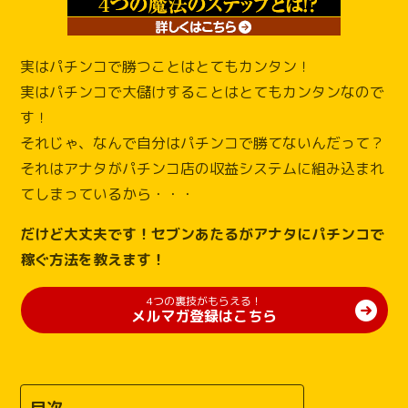
実はパチンコで勝つことはとてもカンタン！
実はパチンコで大儲けすることはとてもカンタンなので
す！
それじゃ、なんで自分はパチンコで勝てないんだって？
それはアナタがパチンコ店の収益システムに組み込まれ
てしまっているから・・・
だけど大丈夫です！セブンあたるがアナタにパチンコで
稼ぐ方法を教えます！
4つの裏技がもらえる！
メルマガ登録はこちら