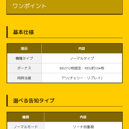
ワンポイント
基本仕様
項目
内容
機種タイプ
ノーマルタイプ
ボーナス
BIG312枚固定・REG約104枚
同時当選
アリ(チェリー・リプレイ)
選べる告知タイプ
種類
内容
ノーマルモード
リーチ目重視