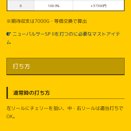
6
108.9%
+37380円
※期待収支は7000G・等価交換で算出
ニューパルサーSP IIを打つのに必要なマストアイテ
ム
打ち方
通常時の打ち方
左リールにチェリーを狙い、中・右リールは適当打ちで
OK。