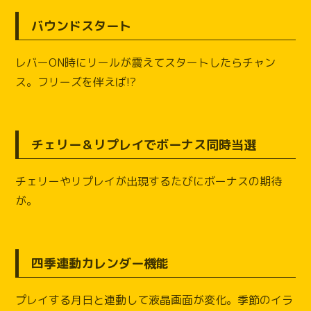
バウンドスタート
レバーON時にリールが震えてスタートしたらチャン
ス。フリーズを伴えば!?
チェリー＆リプレイでボーナス同時当選
チェリーやリプレイが出現するたびにボーナスの期待
が。
四季連動カレンダー機能
プレイする月日と連動して液晶画面が変化。季節のイラ