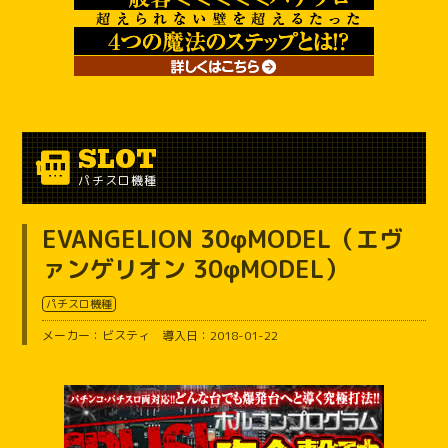
パチスロ機種
EVANGELION 30φMODEL（エヴ
ァンゲリオン 30φMODEL）
パチスロ機種
メーカー
ビスティ
導入日
2018-01-22