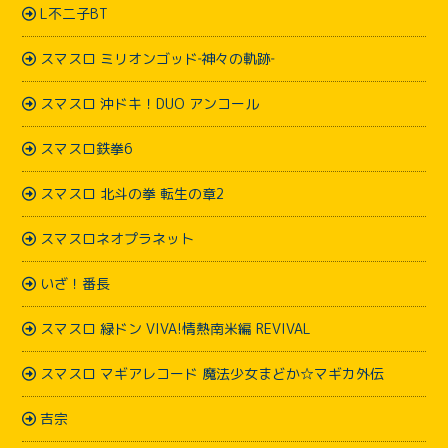
L不二子BT
スマスロ ミリオンゴッド‐神々の軌跡‐
スマスロ 沖ドキ！DUO アンコール
スマスロ鉄拳6
スマスロ 北斗の拳 転生の章2
スマスロネオプラネット
いざ！番長
スマスロ 緑ドン VIVA!情熱南米編 REVIVAL
スマスロ マギアレコード 魔法少女まどか☆マギカ外伝
吉宗