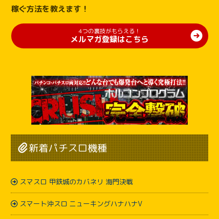
稼ぐ方法を教えます！
4つの裏技がもらえる！
メルマガ登録はこちら
新着パチスロ機種
スマスロ 甲鉄城のカバネリ 海門決戦
スマート沖スロ ニューキングハナハナV