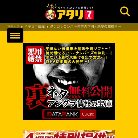
ダンガンロンパ〜希望の学園と絶望の高校生〜
アタリ7
パチスロ機種