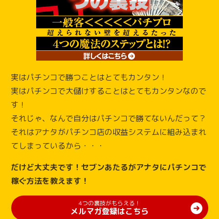
実はパチンコで勝つことはとてもカンタン！
実はパチンコで大儲けすることはとてもカンタンなので
す！
それじゃ、なんで自分はパチンコで勝てないんだって？
それはアナタがパチンコ店の収益システムに組み込まれ
てしまっているから・・・
だけど大丈夫です！セブンあたるがアナタにパチンコで
稼ぐ方法を教えます！
4つの裏技がもらえる！
メルマガ登録はこちら