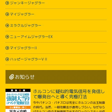
ジャンキージャグラー
マイジャグラー
ミラクルジャグラー
ニューアイムジャグラーEX
マイジャグラーII
ハッピージャグラーV II
お知らせ
ホルコンに疑似的電気信号を発信し
て爆発台へと導く究極打法
今やパチンコ・パチスロは完全にホルコンの出玉制御
の時代。当然、一般攻略法が通用しづらい。なぜなら
ばホルコン内の主制御部で出玉のロックシステムが作