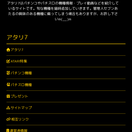
アタリ7はパチンコやパチスロの機種情報・プレイ動画などを紹介して
いるサイトです。旬な機種を随時追加していきます。管理人セブンあ
たるの興味のある機種に偏ってしまう場合もありますが、お許し下さ
いm(__)m
アタリ7
アタリ7
ATARI特集
パチンコ機種
パチスロ機種
プレゼント
サイトマップ
相互リンク
運営者情報