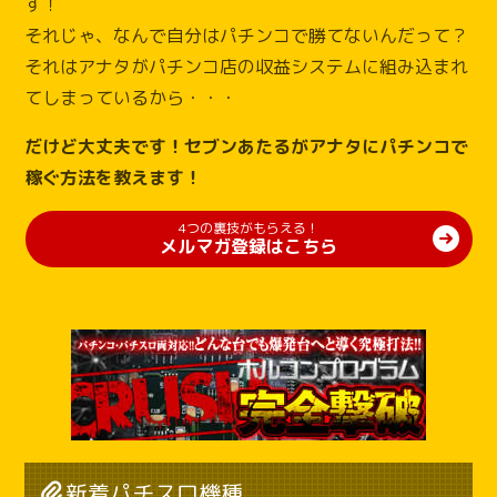
す！
それじゃ、なんで自分はパチンコで勝てないんだって？
それはアナタがパチンコ店の収益システムに組み込まれ
てしまっているから・・・
だけど大丈夫です！セブンあたるがアナタにパチンコで
稼ぐ方法を教えます！
4つの裏技がもらえる！
メルマガ登録はこちら
新着パチスロ機種