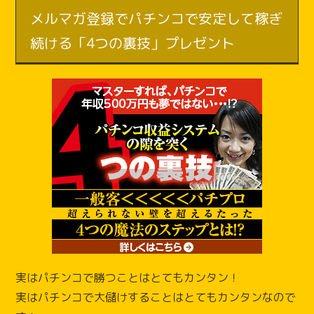
メルマガ登録でパチンコで安定して稼ぎ
続ける「4つの裏技」プレゼント
実はパチンコで勝つことはとてもカンタン！
実はパチンコで大儲けすることはとてもカンタンなので