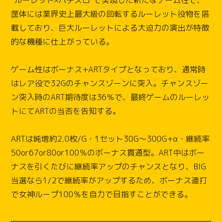
筐体には業界史上最大級の回転するルーレット役物を搭
載しており、巨大ルーレットによる大迫力の演出が特徴
的な機種に仕上がっている。
ゲーム性はボーナス+ARTタイプとなっており、通常時
はレア役で32Gのチャンスゾーンに突入。チャンスゾー
ン突入時のART期待度は36％で、最終ゲームのルーレッ
トにてARTの当否を告知する。
ARTは純増約2.0枚/G・1セット30G〜300G+α・継続率
50or67or80or100％のボーナス貫通型。ART中はボー
ナスを引くたびに継続率アップのチャンスとなり、BIG
当選なら1/2で継続率がアップするため、ボーナス連打
で女神ループ100％を自力で目指すことができる。