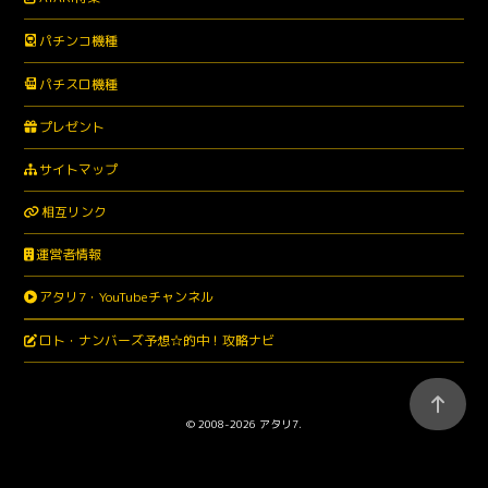
パチンコ機種
パチスロ機種
プレゼント
サイトマップ
相互リンク
運営者情報
アタリ7・YouTubeチャンネル
ロト・ナンバーズ予想☆的中！攻略ナビ
© 2008-2026 アタリ7.