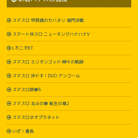
スマスロ 甲鉄城のカバネリ 海門決戦
スマート沖スロ ニューキングハナハナV
L不二子BT
スマスロ ミリオンゴッド‐神々の軌跡‐
スマスロ 沖ドキ！DUO アンコール
スマスロ鉄拳6
スマスロ 北斗の拳 転生の章2
スマスロネオプラネット
いざ！番長