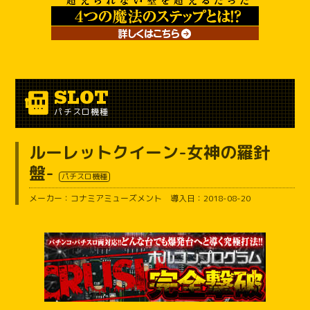
パチスロ機種
ルーレットクイーン-女神の羅針
盤-
パチスロ機種
メーカー
コナミアミューズメント
導入日
2018-08-20