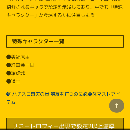
紹介されるキャラで設定を示唆しており、中でも「特殊
キャラクター」が登場するかに注目しよう。
特殊キャラクター一覧
美福庵主
紅華会一同
羅虎城
道士
パチスロ蒼天の拳 朋友を打つのに必要なマストアイ
テム
サミートロフィー出現で設定2以上濃厚