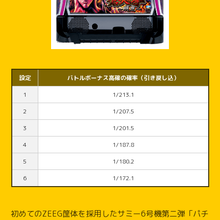
設定
バトルボーナス高確の確率（引き戻し込）
1
1/213.1
2
1/207.5
3
1/201.5
4
1/187.8
5
1/180.2
6
1/172.1
初めてのZEEG筐体を採用したサミー6号機第二弾「パチ