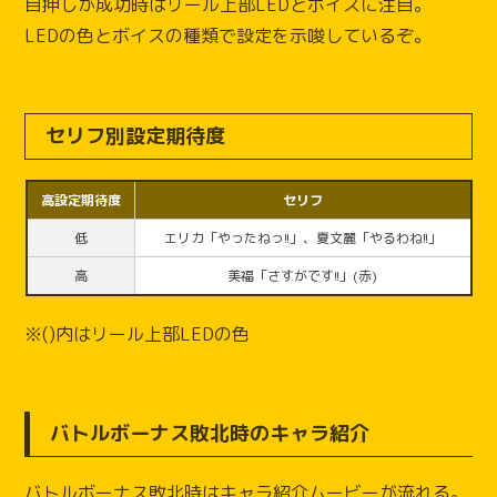
目押しが成功時はリール上部LEDとボイスに注目。
LEDの色とボイスの種類で設定を示唆しているぞ。
セリフ別設定期待度
高設定期待度
セリフ
低
エリカ「やったねっ!!」、夏文麗「やるわね!!」
高
美福「さすがです!!」(赤)
※()内はリール上部LEDの色
バトルボーナス敗北時のキャラ紹介
バトルボーナス敗北時はキャラ紹介ムービーが流れる。