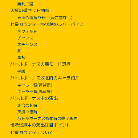
勝利抽選
天授の儀セット抽選
天授の儀振り分け(設定差なし)
七星カウンターMAX時のレバーボイス
デフォルト
チャンス
大チャンス
熱
激熱
バトルボーナスの裏モード選択
手順
バトルボーナス敗北時のキャラ紹介
キャラ一覧(青背景)
キャラ一覧(赤背景)
バトルボーナス中の演出
死合の刻時
天授の儀時
バトルボーナス敗北時の終了画面
伝承試練中の演出注目ポイント
七星カウンタについて