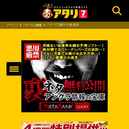
パチスロ蒼天の拳 朋友
アタリ7
パチスロ機種