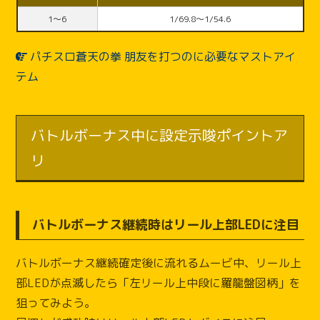
1〜6
1/69.8〜1/54.6
パチスロ蒼天の拳 朋友を打つのに必要なマストアイ
テム
バトルボーナス中に設定示唆ポイントア
リ
バトルボーナス継続時はリール上部LEDに注目
バトルボーナス継続確定後に流れるムービ中、リール上
部LEDが点滅したら「左リール上中段に羅龍盤図柄」を
狙ってみよう。