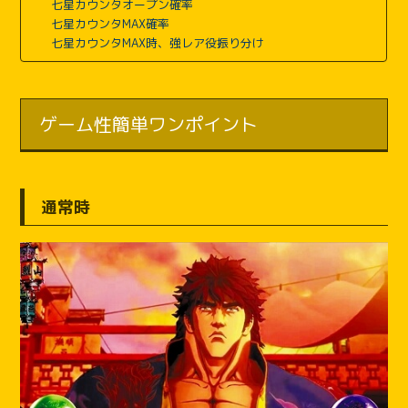
七星カウンタオープン確率
七星カウンタMAX確率
七星カウンタMAX時、強レア役振り分け
ゲーム性簡単ワンポイント
通常時