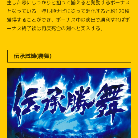
生した際にしっかりと狙って揃えると発動するボーナス
となっている。押し順ナビに従って消化すると約120枚
獲得することができ、ボーナス中の演出で勝利すればボ
ーナス終了後は再度死合の刻へと突入する。
伝承試練(勝舞)