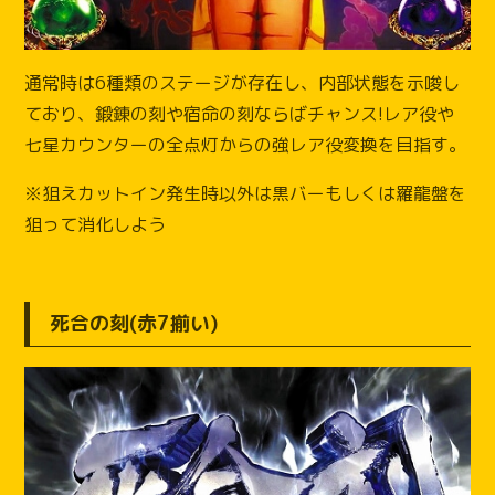
通常時は6種類のステージが存在し、内部状態を示唆し
ており、鍛錬の刻や宿命の刻ならばチャンス!レア役や
七星カウンターの全点灯からの強レア役変換を目指す。
※狙えカットイン発生時以外は黒バーもしくは羅龍盤を
狙って消化しよう
死合の刻(赤7揃い)