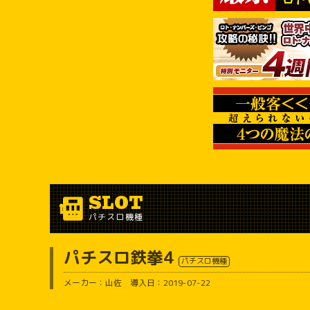
パチスロ機種
パチスロ鉄拳4
パチスロ機種
メーカー
山佐
導入日
2019-07-22