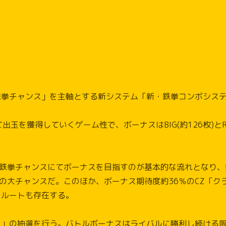
鉄拳チャンス」を主軸とする新システム「新・鉄拳コンボシス
玉を獲得していくゲーム性で、ボーナスはBIG(約126枚)とR
る鉄拳チャンスにてボーナスを目指すのが基本的な流れとなり
の大チャンスだ。このほか、ボーナス期待度約36％のCZ「ク
りルートも存在する。
ナス」の抽選を行う。バトルボーナスはライバルに勝利し続ける