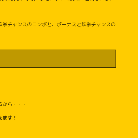
鉄拳チャンスのコンボと、ボーナスと鉄拳チャンスの
るから・・・
えます！