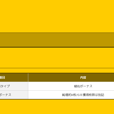
項目
内容
種タイプ
疑似ボーナス
ボーナス
純増約4枚/G※獲得枚数は別記