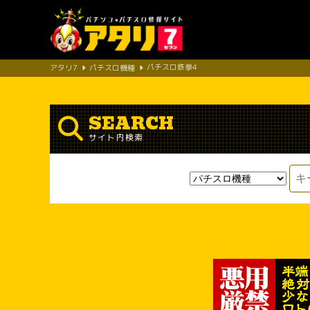
パチスロ鉄拳4
アタリ7
パチスロ機種
サイト内検索