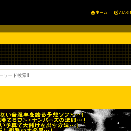
ホーム
ATAR