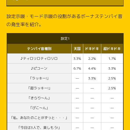
設定示唆・モード示唆の役割があるボーナステンパイ音
の発生率を紹介。
設定1
テンパイ音種別
天国
ドキドキ
超ドキドキ
♪ティロリロティロリロ
3.3%
2.2%
1.7%
♪ピコーン
6.7%
4.4%
3.3%
「ラッキー!」
—
3.3%
2.5%
「超ラッキー!」
—
—
2.5%
「きらり～ん」
—
—
—
「ぴこ～ん」
—
—
—
「私、あなたのことがずっと・・・」
—
—
—
「今日は3人で、楽しもう!」
—
—
—