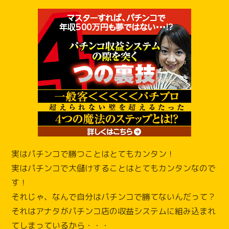
実はパチンコで勝つことはとてもカンタン！
実はパチンコで大儲けすることはとてもカンタンなので
す！
それじゃ、なんで自分はパチンコで勝てないんだって？
それはアナタがパチンコ店の収益システムに組み込まれ
てしまっているから・・・