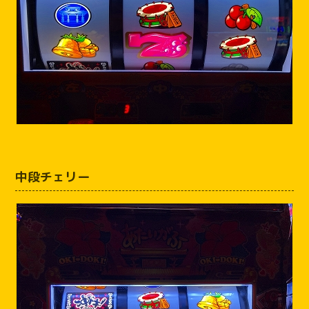
中段チェリー