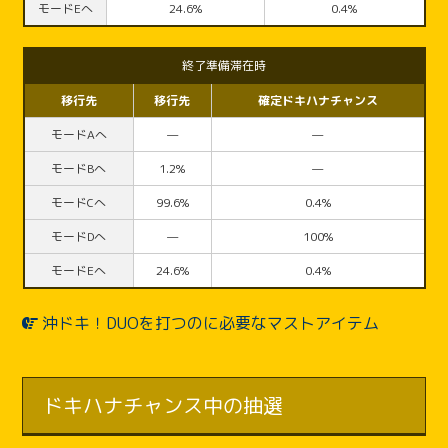
モードEへ
24.6%
0.4%
終了準備滞在時
移行先
移行先
確定ドキハナチャンス
モードAへ
—
—
モードBへ
1.2%
—
モードCへ
99.6%
0.4%
モードDへ
—
100%
モードEへ
24.6%
0.4%
沖ドキ！DUOを打つのに必要なマストアイテム
ドキハナチャンス中の抽選