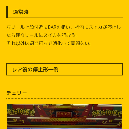
通常時
左リール上段付近にBARを狙い、枠内にスイカが停止し
たら残りリールにスイカを狙おう。
それ以外は適当打ちで消化して問題ない。
レア役の停止形一例
チェリー