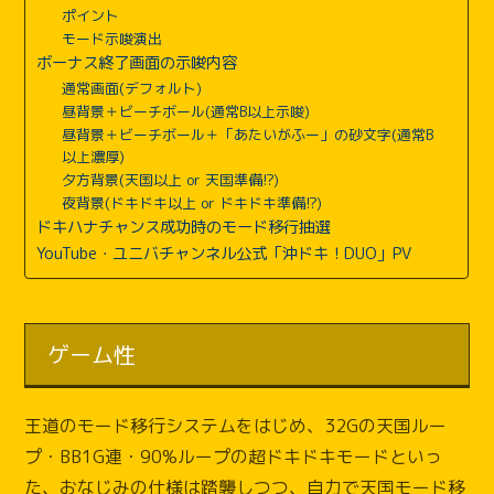
ポイント
モード示唆演出
ボーナス終了画面の示唆内容
通常画面(デフォルト)
昼背景＋ビーチボール(通常B以上示唆)
昼背景＋ビーチボール＋「あたいがふー」の砂文字(通常B
以上濃厚)
夕方背景(天国以上 or 天国準備!?)
夜背景(ドキドキ以上 or ドキドキ準備!?)
ドキハナチャンス成功時のモード移行抽選
YouTube・ユニバチャンネル公式「沖ドキ！DUO」PV
ゲーム性
王道のモード移行システムをはじめ、32Gの天国ルー
プ・BB1G連・90%ループの超ドキドキモードといっ
た、おなじみの仕様は踏襲しつつ、自力で天国モード移