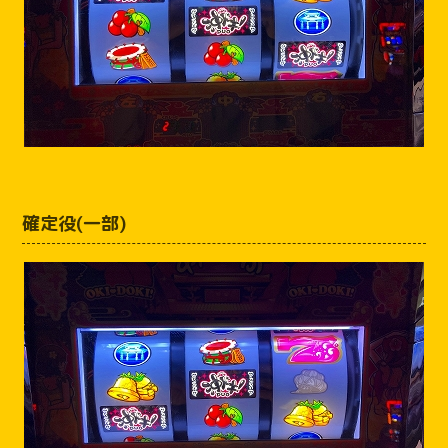
確定役(一部)