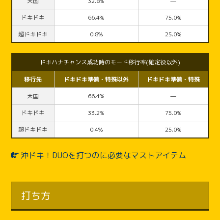
天国
32.8%
—
ドキドキ
66.4%
75.0%
超ドキドキ
0.8%
25.0%
ドキハナチャンス成功時のモード移行率(確定役以外)
移行先
ドキドキ準備・特殊以外
ドキドキ準備・特殊
天国
66.4%
—
ドキドキ
33.2%
75.0%
超ドキドキ
0.4%
25.0%
沖ドキ！DUOを打つのに必要なマストアイテム
打ち方