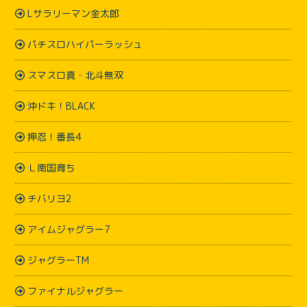
Lサラリーマン金太郎
パチスロハイパーラッシュ
スマスロ真・北斗無双
沖ドキ！BLACK
押忍！番長4
Ｌ南国育ち
チバリヨ2
アイムジャグラー7
ジャグラーTM
ファイナルジャグラー