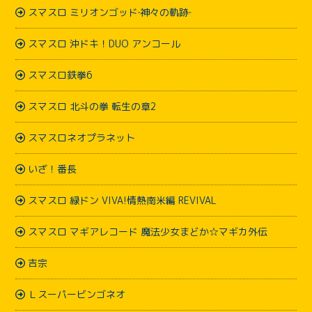
スマスロ ミリオンゴッド‐神々の軌跡‐
スマスロ 沖ドキ！DUO アンコール
スマスロ鉄拳6
スマスロ 北斗の拳 転生の章2
スマスロネオプラネット
いざ！番長
スマスロ 緑ドン VIVA!情熱南米編 REVIVAL
スマスロ マギアレコード 魔法少女まどか☆マギカ外伝
吉宗
Ｌスーパービンゴネオ