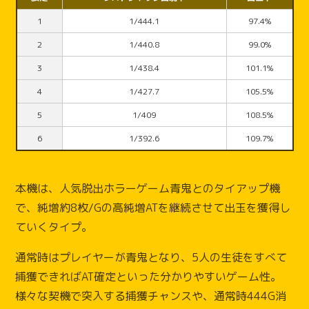
1
1/444.1
97.4%
2
1/440.8
99.0%
3
1/438.4
101.1%
4
1/427.7
105.5%
5
1/409
108.5%
6
1/392.6
109.7%
本機は、人気脱出ホラーゲーム青鬼とのタイアップ機
で、純増約8枚/Gの高純増ATを継続させて出玉を獲得し
ていくタイプ。
通常時はプレイヤーが青鬼となり、5人の生徒をすべて
捕獲できればAT確定といった分かりやすいゲーム性。
様々な契機で突入する捕獲チャンスや、通常時444G消