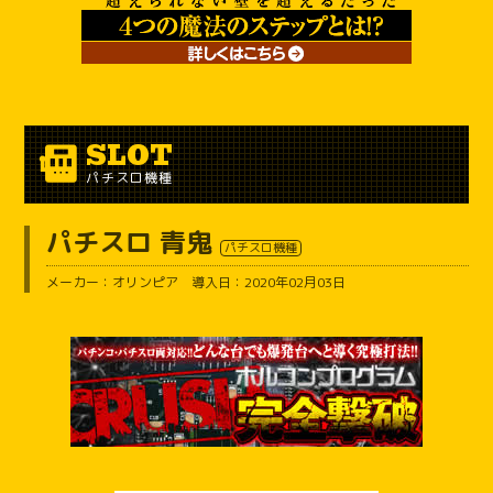
パチスロ機種
パチスロ 青鬼
パチスロ機種
メーカー
オリンピア
導入日
2020年02月03日