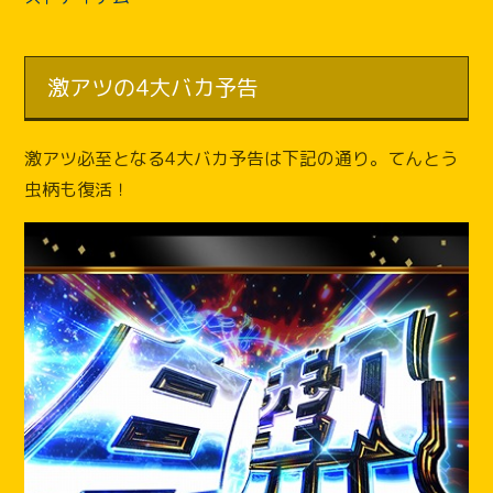
激アツの4大バカ予告
激アツ必至となる4大バカ予告は下記の通り。てんとう
虫柄も復活！