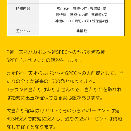
時短回数
鬼RUSH：時短42回+残保留4個
超特訓：時短1031回+残保留4個
神鬼RUSH：時短70回+残保留4個
遊タイム
非搭載
P神・天才バカボン～神SPEC～のヤバすぎる神
SPEC（スペック）の解説をします。
まずP神・天才バカボン～神SPEC～の大前提として、当
たりの全てが従来の1500発となってます。
3ラウンド当たりはありませんので、当たり台を取れれ
ば絶対に出玉が確保できる安心感があります。
大当たり確率は1/319.7でそのうち75パーセントは鬼
RUSH突入で時短に突入し、残りの25パーセントは時短
なしで終了となります。