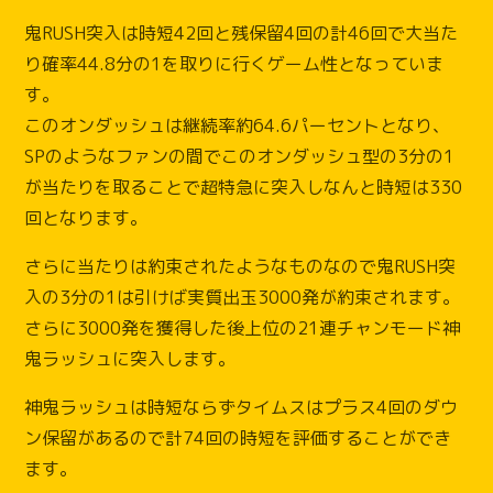
鬼RUSH突入は時短42回と残保留4回の計46回で大当た
り確率44.8分の1を取りに行くゲーム性となっていま
す。
このオンダッシュは継続率約64.6パーセントとなり、
SPのようなファンの間でこのオンダッシュ型の3分の1
が当たりを取ることで超特急に突入しなんと時短は330
回となります。
さらに当たりは約束されたようなものなので鬼RUSH突
入の3分の1は引けば実質出玉3000発が約束されます。
さらに3000発を獲得した後上位の21連チャンモード神
鬼ラッシュに突入します。
神鬼ラッシュは時短ならずタイムスはプラス4回のダウ
ン保留があるので計74回の時短を評価することができ
ます。