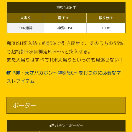
神鬼RUSH中
大当り
電チュー
振り分け
10R通常
神鬼RUSH
100%
鬼RUSH突入時に約65%で引き戻せて、そのうちの33%
で超特訓+次回神鬼RUSHへと突入する。
また大当りはすべて10R大当りというのも見逃せない！
P神・天才バカボン～神SPEC～を打つのに必要なマ
ストアイテム
ボーダー
4円パチンコボーダー