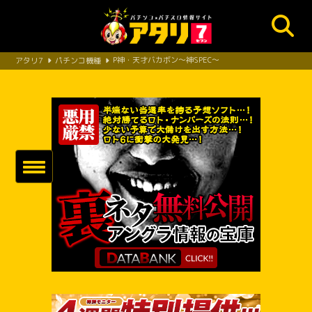
P神・天才バカボン～神SPEC～
アタリ7
パチンコ機種