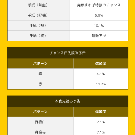
手紙（熱血）
発展すれば特訓のチャンス
手紙（好機）
5.9%
手紙（熱）
10.1%
手紙（祝）
超激アツ
チャンス目先読み予告
パターン
信頼度
紫
4.1%
赤
11.2%
本官先読み予告
パターン
信頼度
弾痕白
2.1%
弾痕赤
7.1%