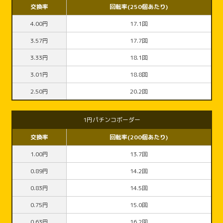
交換率
回転率(250個あたり)
4.00円
17.1回
3.57円
17.7回
3.33円
18.1回
3.01円
18.8回
2.50円
20.2回
1円パチンコボーダー
交換率
回転率(200個あたり)
1.00円
13.7回
0.89円
14.2回
0.83円
14.5回
0.75円
15.0回
0.63円
16.2回