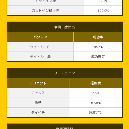
カットイン緑
12.5%
カットイン緑⇒赤
100.0%
拳魂一擲演出
パターン
成功率
タイトル 白
16.7%
タイトル 赤
成功確定
リーチライン
エフェクト
信頼度
チャンス
7.3%
激熱
67.6%
ダイイチ
超激アツ
発展時切替