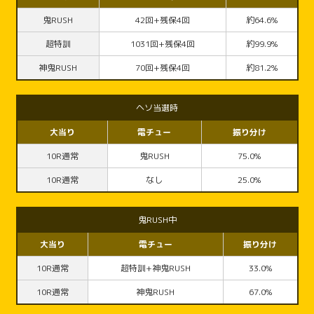
鬼RUSH
42回+残保4回
約64.6%
超特訓
1031回+残保4回
約99.9%
神鬼RUSH
70回+残保4回
約81.2%
ヘソ当選時
大当り
電チュー
振り分け
10R通常
鬼RUSH
75.0%
10R通常
なし
25.0%
鬼RUSH中
大当り
電チュー
振り分け
10R通常
超特訓+神鬼RUSH
33.0%
10R通常
神鬼RUSH
67.0%