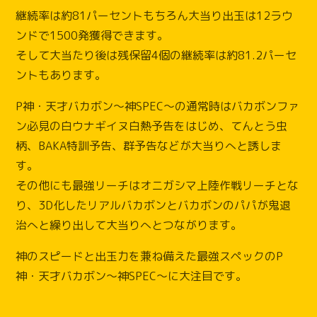
継続率は約81パーセントもちろん大当り出玉は12ラウ
ンドで1500発獲得できます。
そして大当たり後は残保留4個の継続率は約81.2パーセ
ントもあります。
P神・天才バカボン～神SPEC～の通常時はバカボンファ
ン必見の白ウナギイヌ白熱予告をはじめ、てんとう虫
柄、BAKA特訓予告、群予告などが大当りへと誘しま
す。
その他にも最強リーチはオニガシマ上陸作戦リーチとな
り、3D化したリアルバカボンとバカボンのパパが鬼退
治へと繰り出して大当りへとつながります。
神のスピードと出玉力を兼ね備えた最強スペックのP
神・天才バカボン～神SPEC～に大注目です。