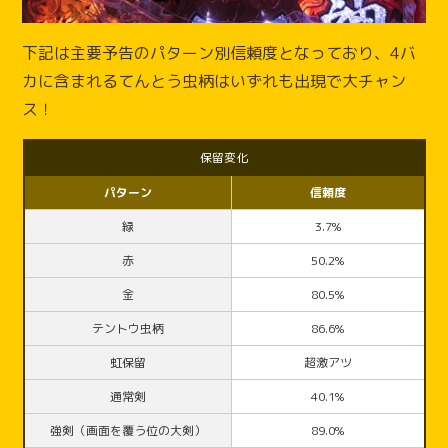
下記は主要予告のパターン別信頼度となっており、4バ
カに含まれるてんとう虫柄はいずれも出現で大チャン
ス！
保留変化
パターン
信頼度
緑
3.7%
赤
50.2%
金
80.5%
テントウ虫柄
86.6%
虹保留
超激アツ
通常剣
40.1%
強剣（画面を覆う位の大剣）
89.0%