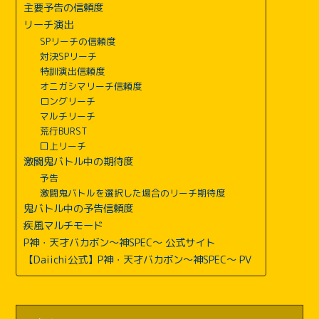
主要予告の信頼度
リーチ演出
SPリーチの信頼度
対決SPリーチ
特訓演出信頼度
オニガシマリーチ信頼度
ロングリーチ
マルチリーチ
荒行BURST
口上リーチ
激闘鬼バトル中の期待度
予告
激闘鬼バトルを選択した場合のリーチ期待度
鬼バトル中の予告信頼度
疾風マルチモード
P神・天才バカボン〜神SPEC〜 公式サイト
【Daiichi公式】P神・天才バカボン～神SPEC～ PV