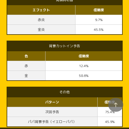
エフェクト
信頼度
赤炎
9.7%
金炎
45.5%
背景カットイン予告
色
信頼度
赤
12.4%
金
58.6%
その他
パターン
信頼度
次回予告
75.4%
パパ背景予告（イエローパパ）
45.9%