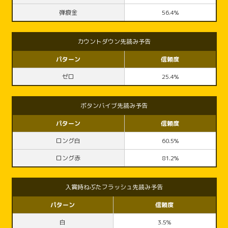
弾痕金
56.4%
カウントダウン先読み予告
パターン
信頼度
ゼロ
25.4%
ボタンバイブ先読み予告
パターン
信頼度
ロング白
60.5%
ロング赤
81.2%
入賞時ねぶたフラッシュ先読み予告
パターン
信頼度
白
3.5%