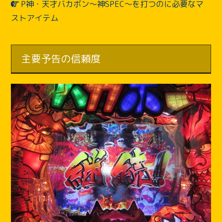
P神・天才バカボン～神SPEC～を打つのに必要なマ
ストアイテム
主要予告の信頼度