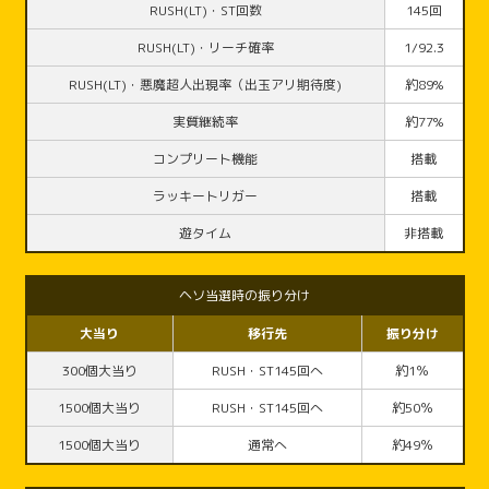
RUSH(LT)・ST回数
145回
RUSH(LT)・リーチ確率
1/92.3
RUSH(LT)・悪魔超人出現率（出玉アリ期待度)
約89%
実質継続率
約77%
コンプリート機能
搭載
ラッキートリガー
搭載
遊タイム
非搭載
ヘソ当選時の振り分け
大当り
移行先
振り分け
300個大当り
RUSH・ST145回へ
約1％
1500個大当り
RUSH・ST145回へ
約50％
1500個大当り
通常へ
約49％