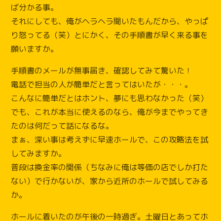
ば分かる事。
それにしても、俺がヘラヘラ聞いたもんだから、やっぱ
り怒ってる（笑）とにかく、その手順書が早く来る事を
願いますか。
手順書のメールが無事届き、確認してみて驚いた！
電話で担当の人が簡単だと言ってはいたが・・・。
こんなに簡単だとはホント、夢にも思わなかった（笑）
でも、これが本当に使えるのなら、俺が今までやってき
たのは何だって話になるな。
まぁ、深い事は考えずに早速ホールで、この攻略法を試
してみますか。
普段は換金率の関係（ちなみに俺は等価の店でしか打た
ない）で行かないが、家から近所のホールで試してみる
か。
ホールに着いたのが午後の一時過ぎ。土曜日とあってホ