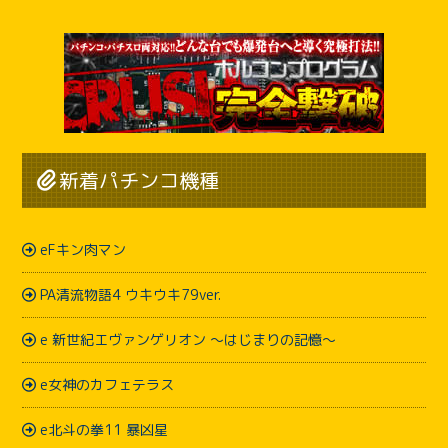
新着パチンコ機種
eFキン肉マン
PA清流物語4 ウキウキ79ver.
e 新世紀エヴァンゲリオン ～はじまりの記憶～
e女神のカフェテラス
e北斗の拳11 暴凶星