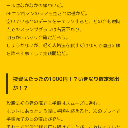
ールはなかなかの賑わいだ。
eFキン肉マンのシマも空き台は僅かだ。
空いている台のデータをチェックすると、どの台も現時
点でのスランプグラフは右肩下がり。
明らかにハマリ台確定だろう。
しょうがないが、軽く攻略法を試すだけなんで適当に腰
を降ろす事にして実践開始だ。
投資はたったの1000円！？いきなり確定演出
が！？
攻略法初心者の俺でも手順はスムーズに進む。
ホントにあっという間に手順を終えると、次のプレイで
手順完了のあの演出が発生。
それまで半信半疑で打ち続けていたが、これはイケルか