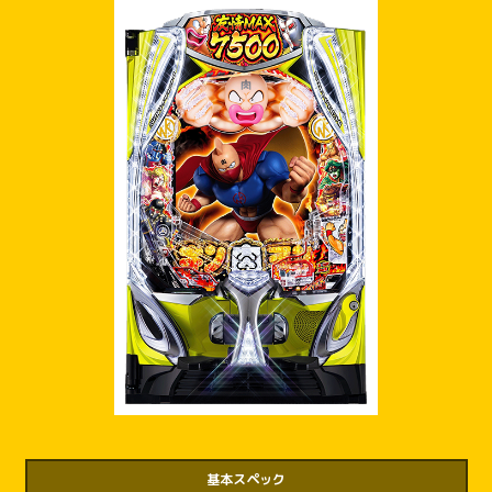
基本スペック