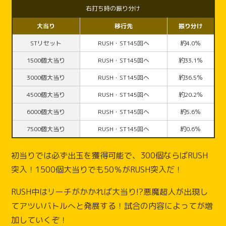
右打ち時の振り分け
大当り
移行先
振り分け
STリセット
RUSH・ST145回へ
約4.0％
1500個大当り
RUSH・ST145回へ
約33.1％
3000個大当り
RUSH・ST145回へ
約36.5％
4500個大当り
RUSH・ST145回へ
約20.2％
6000個大当り
RUSH・ST145回へ
約5.6％
7500個大当り
RUSH・ST145回へ
約0.6％
初当りでは必ず出玉を獲得可能で、300個ならばRUSH
突入！1500個大当りでも50％がRUSH突入だ！
RUSH中はリーチがかかれば大当り!?悪魔超人が出現し
てアツいバトルへと発展する！試合の内容によってが増
加していくぞ！