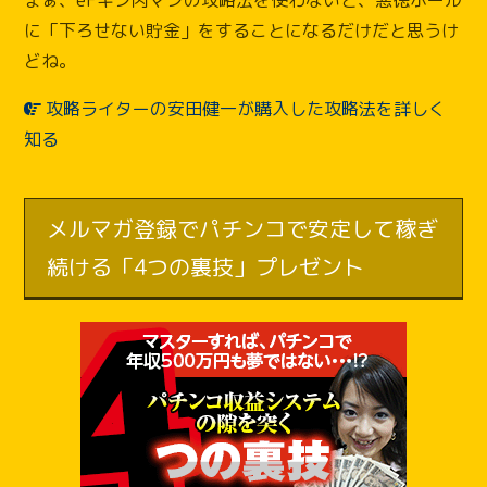
に「下ろせない貯金」をすることになるだけだと思うけ
どね。
攻略ライターの安田健一が購入した攻略法を詳しく
知る
メルマガ登録でパチンコで安定して稼ぎ
続ける「4つの裏技」プレゼント