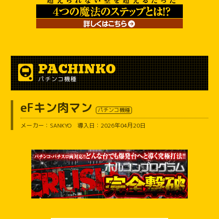
パチンコ機種
eFキン肉マン
パチンコ機種
メーカー
SANKYO
導入日
2026年04月20日