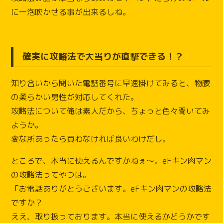
に一泡吹かせる事が出来るしね。
確実に攻略法で大当りが直撃できる！？
知り合いから聞いた電話番号に早速掛けてみると、物腰
の柔らかい男性が対応してくれた。
攻略法について俺は素人だから、ちょっと色々聞いてみ
ようか。
変な所あったら買わなければ良いわけだし。
ところで、本当に使えるんですかねぇ～。eFキン肉マン
の攻略法ってやつは。
「お電話ありがとうございます。eFキン肉マンの攻略法
ですか？
ええ、取り扱っております。本当に使えるかどうかです