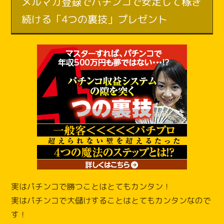
メルマガ登録でパチンコで安定して稼ぎ
続ける「4つの裏技」プレゼント
実はパチンコで勝つことはとてもカンタン！
実はパチンコで大儲けすることはとてもカンタンなので
す！