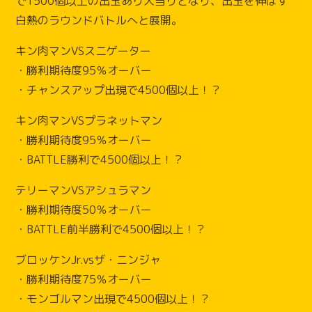
で1500個以上の出玉あり大当りとなり、出玉を伸ばす
白熱のラウンドバトルへと展開。
キン肉マンVSスニゲーター
・勝利期待度95％オーバー
・チャンスアップ出現で4500個以上！？
キン肉マンVSプラネットマン
・勝利期待度95％オーバー
・BATTLE勝利で4500個以上！？
テリーマンVSアシュラマン
・勝利期待度50％オーバー
・BATTLE前半勝利で4500個以上！？
ブロッケンJr.vsザ・ニンジャ
・勝利期待度75％オーバー
・モンゴルマン出現で4500個以上！？