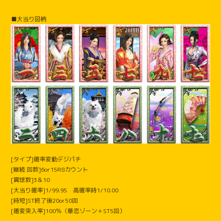
■大当り図柄
[タイプ]確率変動デジパチ
[継続 回数]6or15R8カウント
[賞球数]3＆10
[大当り確率]1/99.95 高確率時1/10.00
[時短]ST終了後20or50回
[確変突入率]100％（華恋ゾーン＋ST5回）