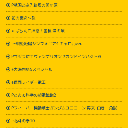
P戦国乙女7 終焉の関ヶ原
花の慶次～裂
ｅぱちんこ押忍！番長 漢の頂
eF戦姫絶唱シンフォギア4 キャロルver.
Pゴジラ対エヴァンゲリオンセカンドインパクトＧ
e大海物語5スペシャル
e仮面ライダー電王
Pとある科学の超電磁砲2
Pフィーバー機動戦士ガンダムユニコーン 再来-白き一角獣と黒き獅子-
e北斗の拳10