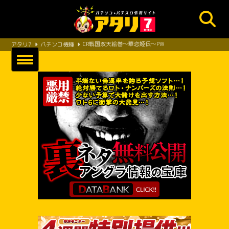
CR戦国双天絵巻〜華恋姫伝〜PW
アタリ7
パチンコ機種