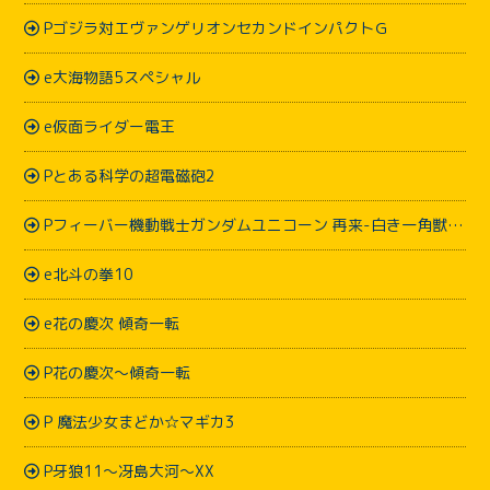
Pゴジラ対エヴァンゲリオンセカンドインパクトＧ
e大海物語5スペシャル
e仮面ライダー電王
Pとある科学の超電磁砲2
Pフィーバー機動戦士ガンダムユニコーン 再来-白き一角獣と黒き獅子-
e北斗の拳10
e花の慶次 傾奇一転
P花の慶次～傾奇一転
P 魔法少女まどか☆マギカ3
P牙狼11～冴島大河～XX