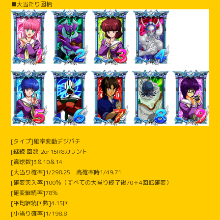
■大当たり図柄
[タイプ]確率変動デジパチ
[継続 回数]2or15R8カウント
[賞球数]3＆10＆14
[大当り確率]1/298.25 高確率時1/49.71
[確変突入率]100％（すべての大当り終了後70＋4回転確変）
[確変継続率]78％
[平均継続回数]4.15回
[小当り確率]1/198.8