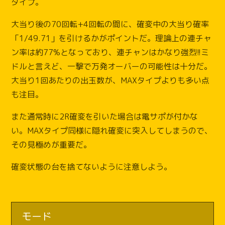
タイプ。
大当り後の70回転+4回転の間に、確変中の大当り確率
「1/49.71」を引けるかがポイントだ。理論上の連チャ
ン率は約77%となっており、連チャンはかなり強烈!!ミ
ドルと言えど、一撃で万発オーバーの可能性は十分だ。
大当り1回あたりの出玉数が、MAXタイプよりも多い点
も注目。
また通常時に2R確変を引いた場合は電サポが付かな
い。MAXタイプ同様に隠れ確変に突入してしまうので、
その見極めが重要だ。
確変状態の台を捨てないように注意しよう。
モード