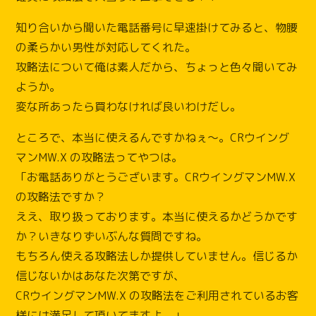
知り合いから聞いた電話番号に早速掛けてみると、物腰
の柔らかい男性が対応してくれた。
攻略法について俺は素人だから、ちょっと色々聞いてみ
ようか。
変な所あったら買わなければ良いわけだし。
ところで、本当に使えるんですかねぇ〜。CRウイング
マンMW.X の攻略法ってやつは。
「お電話ありがとうございます。CRウイングマンMW.X
の攻略法ですか？
ええ、取り扱っております。本当に使えるかどうかです
か？いきなりずいぶんな質問ですね。
もちろん使える攻略法しか提供していません。信じるか
信じないかはあなた次第ですが、
CRウイングマンMW.X の攻略法をご利用されているお客
様には満足して頂いてますよ。」