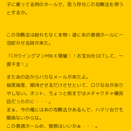
子に乗ってる例のホールで、思う存分この攻略法を使う
とするか。
この攻略法は紛れもなく本物！遂にあの悪徳ホールに一
泡吹かせる時が来た。
「CRウイングマンMW.X 開催！！お宝台をGETして、一
攫千金！」
またあの店からバカなメールが来たよ。
毎度毎度、期待させるだけさせといて、ロクな台があり
やしない。ホント、ちょっと前まではメチャクチャ優良
店だったのに・・・。
まぁ、今の俺にはあの攻略法があるんで、ハマリ台でも
関係ないからな。
この悪徳ホールめ、覚悟はいいかぁ・・・。