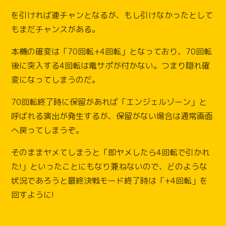
を引ければ連チャンとなるが、もし引けなかったとして
もまだチャンスがある。
本機の確変は「70回転+4回転」となっており、70回転
後に突入する4回転は電サポが付かない。つまり隠れ確
変になってしまうのだ。
70回転終了時に保留があれば「エンジェルゾーン」と
呼ばれる演出が発生するが、保留がない場合は通常画面
へ戻ってしまうぞ。
そのままヤメてしまうと「即ヤメしたら4回転で引かれ
た!」といったことにもなり兼ねないので、どのような
状況であろうと最終決戦モード終了時は「+4回転」を
回すように!