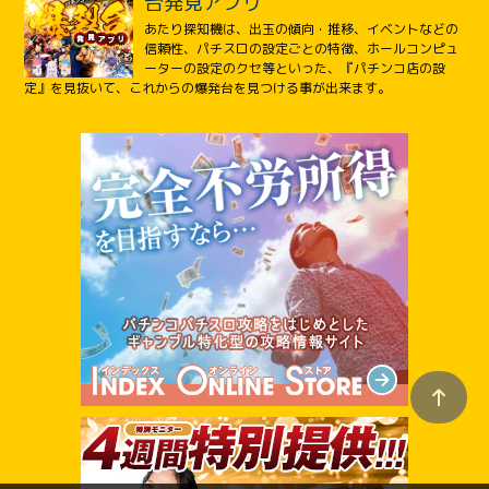
台発見アプリ
あたり探知機は、出玉の傾向・推移、イベントなどの
信頼性、パチスロの設定ごとの特徴、ホールコンピュ
ーターの設定のクセ等といった、『パチンコ店の設
定』を見抜いて、これからの爆発台を見つける事が出来ます。