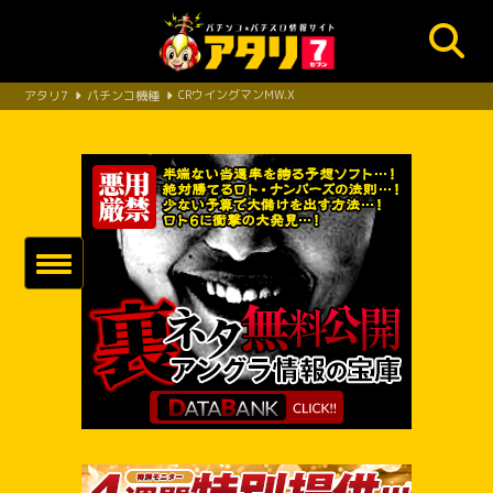
CRウイングマンMW.X
アタリ7
パチンコ機種