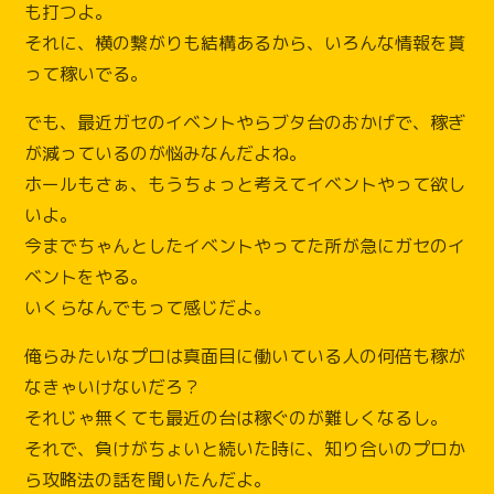
も打つよ。
それに、横の繋がりも結構あるから、いろんな情報を貰
って稼いでる。
でも、最近ガセのイベントやらブタ台のおかげで、稼ぎ
が減っているのが悩みなんだよね。
ホールもさぁ、もうちょっと考えてイベントやって欲し
いよ。
今までちゃんとしたイベントやってた所が急にガセのイ
ベントをやる。
いくらなんでもって感じだよ。
俺らみたいなプロは真面目に働いている人の何倍も稼が
なきゃいけないだろ？
それじゃ無くても最近の台は稼ぐのが難しくなるし。
それで、負けがちょいと続いた時に、知り合いのプロか
ら攻略法の話を聞いたんだよ。