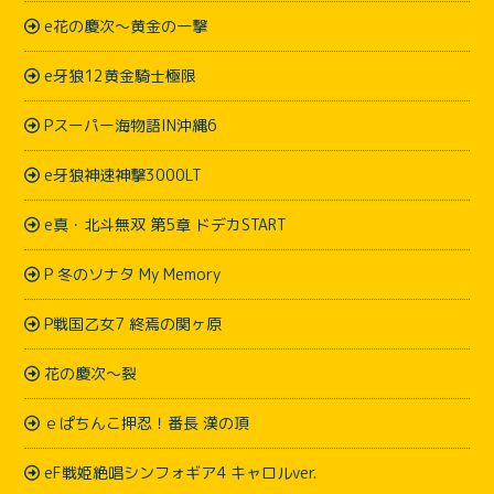
e花の慶次～黄金の一撃
e牙狼12黄金騎士極限
Pスーパー海物語IN沖縄6
e牙狼神速神撃3000LT
e真・北斗無双 第5章 ドデカSTART
P 冬のソナタ My Memory
P戦国乙女7 終焉の関ヶ原
花の慶次～裂
ｅぱちんこ押忍！番長 漢の頂
eF戦姫絶唱シンフォギア4 キャロルver.