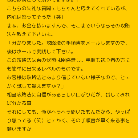
こちらの失礼な質問にもちゃんと応えてくれているが、
内心は怒ってそうだ（笑）
まぁ、お金を払いますんで、そこまでいうならその攻略
法を教えて下さいよ。
「分かりました。攻略法の手順書をメールしますので、
後はホールで実践して下さい。
この攻略法は台の状態は関係無し。手順も初心者の方に
も簡単に出来るレベルのものです。
お客様は攻略法とあまり信じていない様子なので、とに
かく試して貰えますか？」
相当攻略法に自信があるらしい口ぶりだが、試してみれ
ば分かる事。
それにしても、俺がヘラヘラ聞いたもんだから、やっぱ
り怒ってる（笑）とにかく、その手順書が早く来る事を
願いますか。