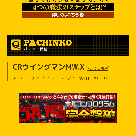
パチンコ機種
CRウイングマンMW.X
パチンコ機種
メーカー
サンセイアールアンドディ
導入日
2008-12-15