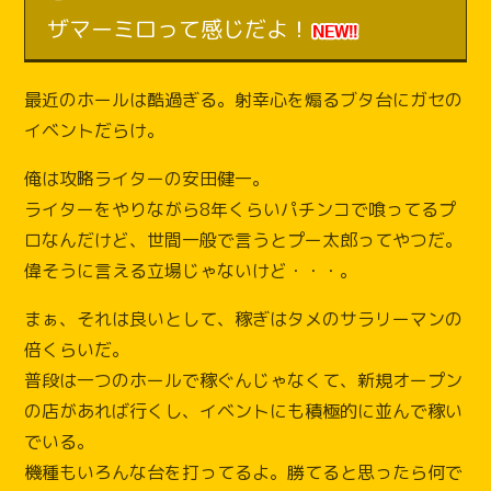
ザマーミロって感じだよ！
最近のホールは酷過ぎる。射幸心を煽るブタ台にガセの
イベントだらけ。
俺は攻略ライターの安田健一。
ライターをやりながら8年くらいパチンコで喰ってるプ
ロなんだけど、世間一般で言うとプー太郎ってやつだ。
偉そうに言える立場じゃないけど・・・。
まぁ、それは良いとして、稼ぎはタメのサラリーマンの
倍くらいだ。
普段は一つのホールで稼ぐんじゃなくて、新規オープン
の店があれば行くし、イベントにも積極的に並んで稼い
でいる。
機種もいろんな台を打ってるよ。勝てると思ったら何で