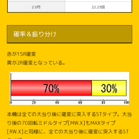
2.5円
22.23回
確率＆振り分け
赤が15R確変
黄が2R確変となっている。
本機は全ての大当り後に確変に突入するSTタイプ。大当
り後の70回転ミドルタイプ[MW.X]もMAXタイプ
[RW.X]と同様に、全ての大当り後に確変に突入するST