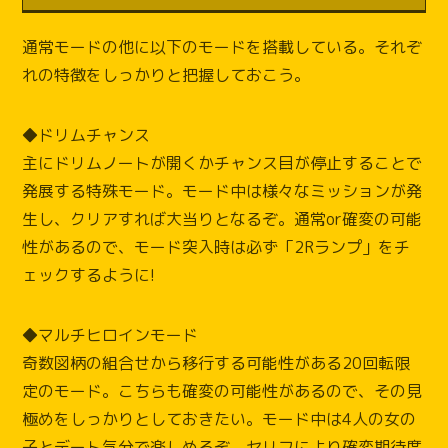
通常モードの他に以下のモードを搭載している。それぞ
れの特徴をしっかりと把握しておこう。
◆ドリムチャンス
主にドリムノートが開くかチャンス目が停止することで
発展する特殊モード。モード中は様々なミッションが発
生し、クリアすれば大当りとなるぞ。通常or確変の可能
性があるので、モード突入時は必ず「2Rランプ」をチ
ェックするように!
◆マルチヒロインモード
奇数図柄の組合せから移行する可能性がある20回転限
定のモード。こちらも確変の可能性があるので、その見
極めをしっかりとしておきたい。モード中は4人の女の
子とデート気分で楽しめるぞ。セリフにより確変期待度