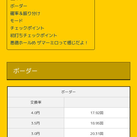
ボーダー
確率＆振り分け
モード
チェックポイント
初打ちチェックポイント
悪徳ホールめ ザマーミロって感じだよ！
ボーダー
ボーダー
交換率
4.0円
17.92回
3.5円
18.95回
3.0円
20.31回