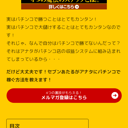
実はパチンコで勝つことはとてもカンタン！
実はパチンコで大儲けすることはとてもカンタンなので
す！
それじゃ、なんで自分はパチンコで勝てないんだって？
それはアナタがパチンコ店の収益システムに組み込まれ
てしまっているから・・・
だけど大丈夫です！セブンあたるがアナタにパチンコで
稼ぐ方法を教えます！
4つの裏技がもらえる！
メルマガ登録はこちら
目次