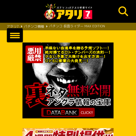
パチンコ 仮面ライダー MAX EDITION
アタリ7
パチンコ機種