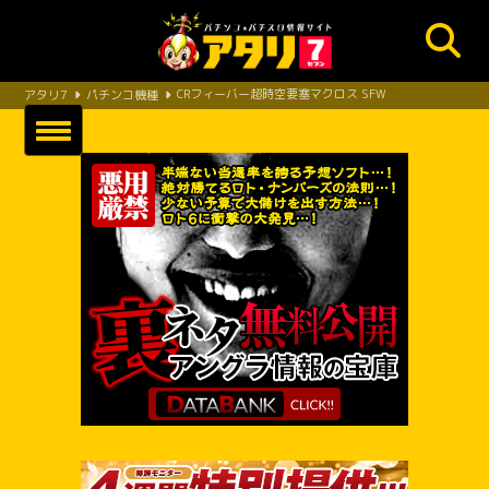
CRフィーバー超時空要塞マクロス SFW
アタリ7
パチンコ機種