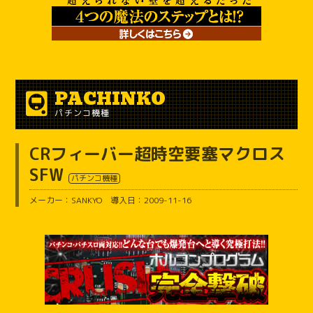
パチンコ機種
CRフィーバー超時空要塞マクロス
SFW
パチンコ機種
メーカー
SANKYO
導入日
2009-11-16