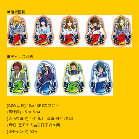
■確変図柄
■チャンス図柄
[継続 回数] 15or16R8カウント
[賞球数] 3＆10＆14
[大当り確率] 1/318.1 高確率時1/31.8
[時短] 全ての大当り終了後70回
[連チャン率] 60％