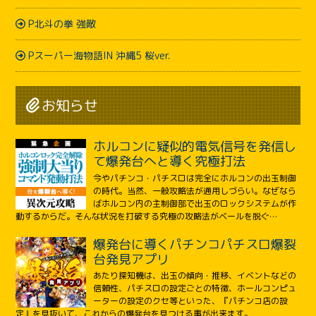
P北斗の拳 強敵
Pスーパー海物語IN 沖縄5 桜ver.
お知らせ
ホルコンに疑似的電気信号を発信し
て爆発台へと導く究極打法
今やパチンコ・パチスロは完全にホルコンの出玉制御
の時代。当然、一般攻略法が通用しづらい。なぜなら
ばホルコン内の主制御部で出玉のロックシステムが作
動するからだ。そんな状況を打破する究極の攻略法がベールを脱ぐ…
爆発台に導くパチンコパチスロ爆裂
台発見アプリ
あたり探知機は、出玉の傾向・推移、イベントなどの
信頼性、パチスロの設定ごとの特徴、ホールコンピュ
ーターの設定のクセ等といった、『パチンコ店の設
定』を見抜いて、これからの爆発台を見つける事が出来ます。