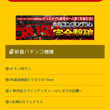
新着パチンコ機種
eFキン肉マン
PA清流物語4 ウキウキ79ver.
e 新世紀エヴァンゲリオン ～はじまりの記憶～
e女神のカフェテラス