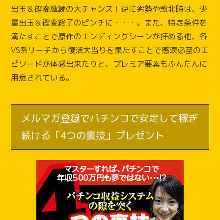
出玉＆確変継続の大チャンス！逆に劣勢や敗北時は、少
量出玉＆確変終了のピンチに・・・。また、特定条件を
満たすことで原作のエンディングシーンが拝める他、各
VS系リーチから復活大当りを果たすことで感涙必至のエ
ピソードが体感出来たりと、プレミア要素もふんだんに
用意されている。
メルマガ登録でパチンコで安定して稼ぎ
続ける「4つの裏技」プレゼント