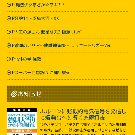
P 魔法少女まどか☆マギカ3
P牙狼11～冴島大河～XX
P大工の源さん 超韋駄天2 極源 LighT
P緋弾のアリア～緋緋神降臨～ ラッキートリガーVer.
P北斗の拳 強敵
Pスーパー海物語IN 沖縄5 桜ver.
お知らせ
ホルコンに疑似的電気信号を発信し
て爆発台へと導く究極打法
今やパチンコ・パチスロは完全にホルコンの出玉制御
の時代。当然、一般攻略法が通用しづらい。なぜなら