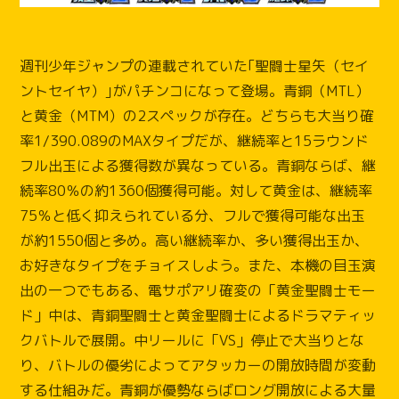
週刊少年ジャンプの連載されていた｢聖闘士星矢（セイ
ントセイヤ）｣がパチンコになって登場。青銅（MTL）
と黄金（MTM）の2スペックが存在。どちらも大当り確
率1/390.089のMAXタイプだが、継続率と15ラウンド
フル出玉による獲得数が異なっている。青銅ならば、継
続率80％の約1360個獲得可能。対して黄金は、継続率
75％と低く抑えられている分、フルで獲得可能な出玉
が約1550個と多め。高い継続率か、多い獲得出玉か、
お好きなタイプをチョイスしよう。また、本機の目玉演
出の一つでもある、電サポアリ確変の「黄金聖闘士モー
ド」中は、青銅聖闘士と黄金聖闘士によるドラマティッ
クバトルで展開。中リールに「VS」停止で大当りとな
り、バトルの優劣によってアタッカーの開放時間が変動
する仕組みだ。青銅が優勢ならばロング開放による大量