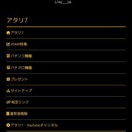
いm(__)m
アタリ7
アタリ7
ATARI特集
パチンコ機種
パチスロ機種
プレゼント
サイトマップ
相互リンク
運営者情報
アタリ7・YouTubeチャンネル