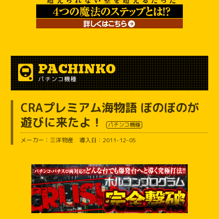
パチンコ機種
CRAプレミアム海物語 ぼのぼのが
遊びに来たよ！
パチンコ機種
メーカー
三洋物産
導入日
2011-12-05