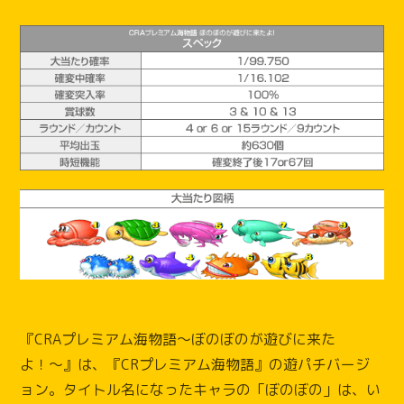
『CRAプレミアム海物語〜ぼのぼのが遊びに来た
よ！〜』は、『CRプレミアム海物語』の遊パチバージ
ョン。タイトル名になったキャラの「ぼのぼの」は、い