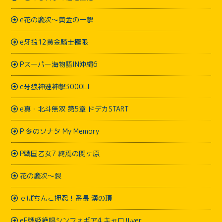
e花の慶次～黄金の一撃
e牙狼12黄金騎士極限
Pスーパー海物語IN沖縄6
e牙狼神速神撃3000LT
e真・北斗無双 第5章 ドデカSTART
P 冬のソナタ My Memory
P戦国乙女7 終焉の関ヶ原
花の慶次～裂
ｅぱちんこ押忍！番長 漢の頂
eF戦姫絶唱シンフォギア4 キャロルver.