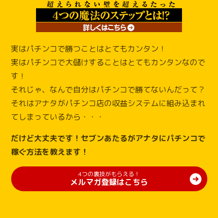
実はパチンコで勝つことはとてもカンタン！
実はパチンコで大儲けすることはとてもカンタンなので
す！
それじゃ、なんで自分はパチンコで勝てないんだって？
それはアナタがパチンコ店の収益システムに組み込まれ
てしまっているから・・・
だけど大丈夫です！セブンあたるがアナタにパチンコで
稼ぐ方法を教えます！
4つの裏技がもらえる！
メルマガ登録はこちら