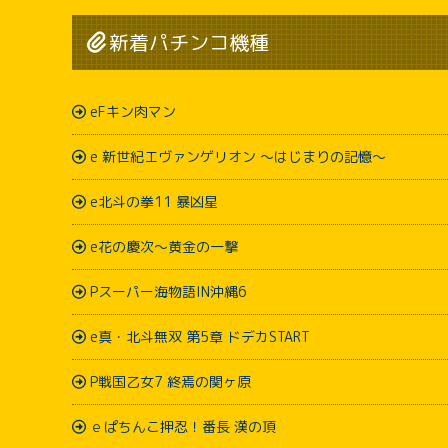
新着パチンコ機種
eFキン肉マン
e 新世紀エヴァンゲリオン ～はじまりの記憶～
e北斗の拳11 暴凶星
e花の慶次～黄金の一撃
Pスーパー海物語IN沖縄6
e真・北斗無双 第5章 ドデカSTART
P戦国乙女7 終焉の関ヶ原
ｅぱちんこ押忍！番長 漢の頂