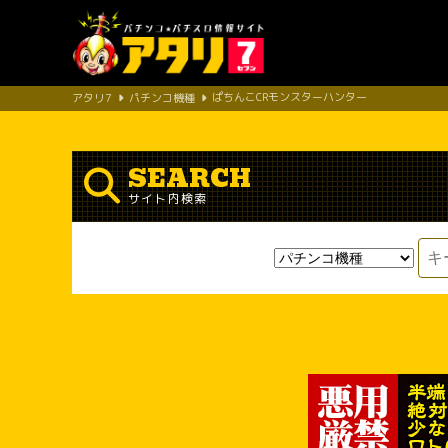
ぱちんこCRモンスターハンター
アタリ7
パチンコ機種
サイト内検索