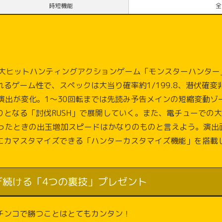
時短機能
全
の大ヒットハンティングアクションゲーム「モンスターハンター
ゲーム性で、スペックは大当り確率約1/199.8、潜伏確変非搭
て演出が変化。1〜30回転までは先読み予告メインの短縮変動ゾー
なる「討伐RUSH」で展開していく。また、電チューでの大当
まったときの出玉増加スピードはかなりのものと言えよう。演出
にカマスタマイズできる「ハンターカスタマイズ機能」を搭載
ぎ続ける「4つの裏技」プレゼント
チンコで勝つことはとてもカンタン！