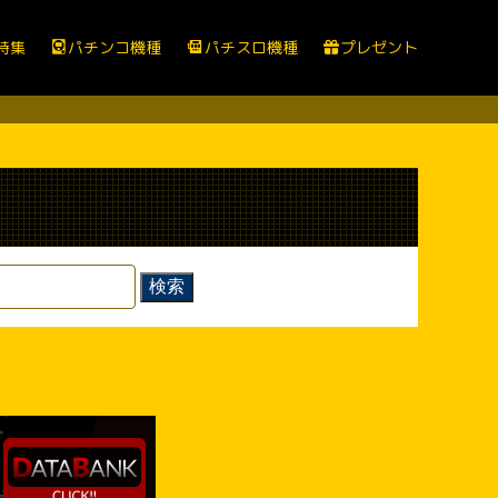
I特集
プレゼント
パチンコ機種
パチスロ機種