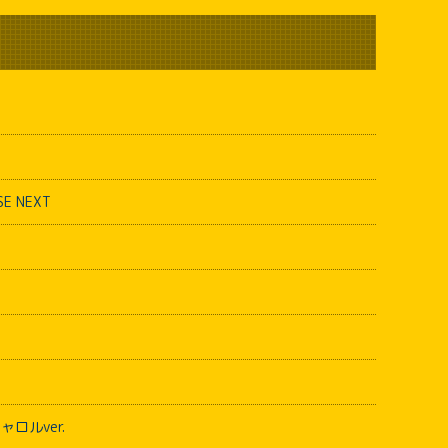
 NEXT
ロルver.