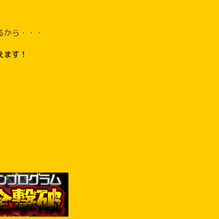
るから・・・
えます！