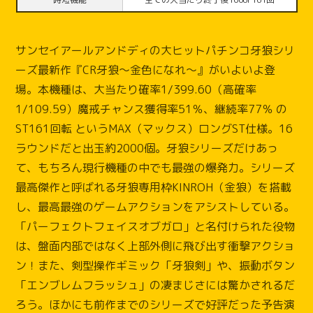
サンセイアールアンドディの大ヒットパチンコ牙狼シリ
ーズ最新作『CR牙狼〜金色になれ〜』がいよいよ登
場。本機種は、大当たり確率1/399.60（高確率
1/109.59）魔戒チャンス獲得率51％、継続率77％ の
ST161回転 というMAX（マックス）ロングST仕様。16
ラウンドだと出玉約2000個。牙狼シリーズだけあっ
て、もちろん現行機種の中でも最強の爆発力。シリーズ
最高傑作と呼ばれる牙狼専用枠KINROH（金狼）を搭載
し、最高最強のゲームアクションをアシストしている。
「パーフェクトフェイスオブガロ」と名付けられた役物
は、盤面内部ではなく上部外側に飛び出す衝撃アクショ
ン！また、剣型操作ギミック「牙狼剣」や、振動ボタン
「エンブレムフラッシュ」の凄まじさには驚かされるだ
ろう。ほかにも前作までのシリーズで好評だった予告演