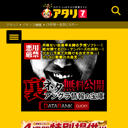
CR牙狼〜金色になれ〜
アタリ7
パチンコ機種