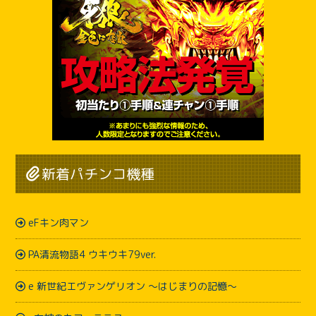
新着パチンコ機種
eFキン肉マン
PA清流物語4 ウキウキ79ver.
e 新世紀エヴァンゲリオン ～はじまりの記憶～