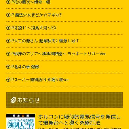
P花の慶次～傾奇一転
P 魔法少女まどか☆マギカ3
P牙狼11～冴島大河～XX
P大工の源さん 超韋駄天2 極源 LighT
P緋弾のアリア～緋緋神降臨～ ラッキートリガーVer.
P北斗の拳 強敵
Pスーパー海物語IN 沖縄5 桜ver.
お知らせ
ホルコンに疑似的電気信号を発信し
て爆発台へと導く究極打法